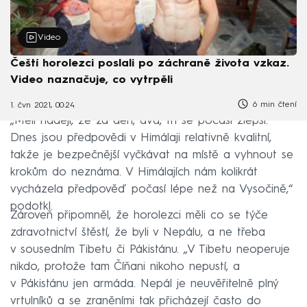
Video
Čeští horolezci poslali po záchraně života vzkaz.
Video naznačuje, co vytrpěli
6 min čtení
1. čvn 2021, 00:24
„Měli naději, že za den, dva, tři se počasí zlepší.
Dnes jsou předpovědi v Himálaji relativně kvalitní,
takže je bezpečnější vyčkávat na místě a vyhnout se
krokům do neznáma. V Himálajích nám kolikrát
vycházela předpověď počasí lépe než na Vysočině,“
podotkl.
Zároveň připomněl, že horolezci měli co se týče
zdravotnictví štěstí, že byli v Nepálu, a ne třeba
v sousedním Tibetu či Pákistánu. „V Tibetu neoperuje
nikdo, protože tam Číňani nikoho nepustí, a
v Pákistánu jen armáda. Nepál je neuvěřitelně plný
vrtulníků a se zraněními tak přicházejí často do