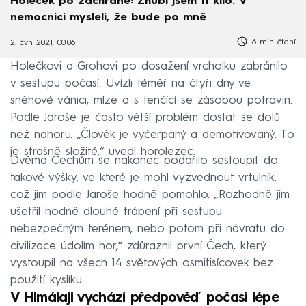
Holeček po záchraně: Zhubl jsem 11 kilo. V
nemocnici mysleli, že bude po mně
6 min čtení
2. čvn 2021, 00:06
Holečkovi a Grohovi po dosažení vrcholku zabránilo
v sestupu počasí. Uvízli téměř na čtyři dny ve
sněhové vánici, mlze a s tenčící se zásobou potravin.
Podle Jaroše je často větší problém dostat se dolů
než nahoru. „Člověk je vyčerpaný a demotivovaný. To
je strašně složité,“ uvedl horolezec.
Dvěma Čechům se nakonec podařilo sestoupit do
takové výšky, ve které je mohl vyzvednout vrtulník,
což jim podle Jaroše hodně pomohlo. „Rozhodně jim
ušetřil hodně dlouhé trápení při sestupu
nebezpečným terénem, nebo potom při návratu do
civilizace údolím hor,“ zdůraznil první Čech, který
vystoupil na všech 14 světových osmitisícovek bez
použití kyslíku.
V Himálaji vychází předpověď počasí lépe