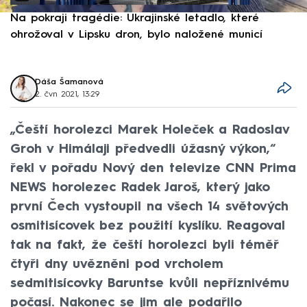
Na pokraji tragédie: Ukrajinské letadlo, které
P
ohrožoval v Lipsku dron, bylo naložené municí
e
Dáša Šamanová
2. čvn 2021, 13:29
„Čeští horolezci Marek Holeček a Radoslav
Groh v Himálaji předvedli úžasný výkon,“
řekl v pořadu Nový den televize CNN Prima
NEWS horolezec Radek Jaroš, který jako
první Čech vystoupil na všech 14 světových
osmitisícovek bez použití kyslíku. Reagoval
tak na fakt, že čeští horolezci byli téměř
čtyři dny uvězněni pod vrcholem
sedmitisícovky Baruntse kvůli nepříznivému
počasí. Nakonec se jim ale podařilo