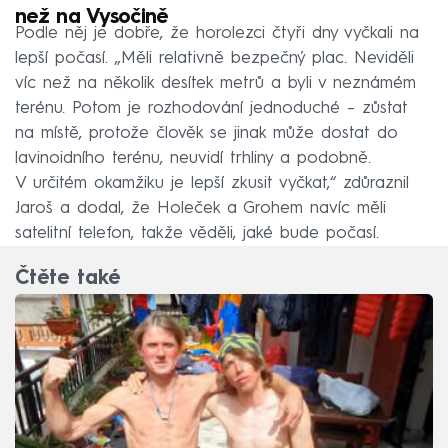
než na Vysočině
Podle něj je dobře, že horolezci čtyři dny vyčkali na
lepší počasí. „Měli relativně bezpečný plac. Neviděli
víc než na několik desítek metrů a byli v neznámém
terénu. Potom je rozhodování jednoduché – zůstat
na místě, protože člověk se jinak může dostat do
lavinoidního terénu, neuvidí trhliny a podobně.
V určitém okamžiku je lepší zkusit vyčkat,“ zdůraznil
Jaroš a dodal, že Holeček a Grohem navíc měli
satelitní telefon, takže věděli, jaké bude počasí.
Čtěte také