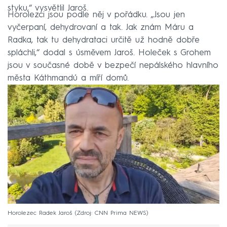
styku,“ vysvětlil Jaroš.
Horolezci jsou podle něj v pořádku. „Jsou jen
vyčerpaní, dehydrovaní a tak. Jak znám Máru a
Radka, tak tu dehydrataci určitě už hodně dobře
spláchli,“ dodal s úsměvem Jaroš. Holeček s Grohem
jsou v současné době v bezpečí nepálského hlavního
města Káthmandú a míří domů.
Horolezec Radek Jaroš
Zdroj: CNN Prima NEWS