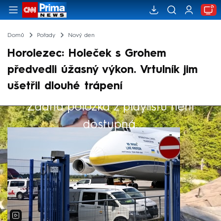
Domů
Pořady
Nový den
Horolezec: Holeček s Grohem
předvedli úžasný výkon. Vrtulník jim
ušetřil dlouhé trápení
Žádná položka z playlistu není
Výběr redakce
dostupná.