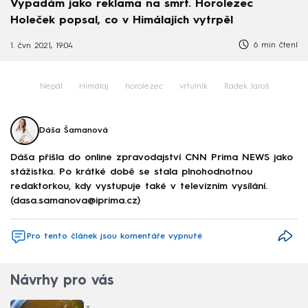
Vypadám jako reklama na smrt. Horolezec
Holeček popsal, co v Himálajích vytrpěl
6 min čtení
1. čvn 2021, 19:04
Nepál
Himálaj
horolezec
vrtulník
Radek Jaroš
Dáša Šamanová
Dáša přišla do online zpravodajství CNN Prima NEWS jako
stážistka. Po krátké době se stala plnohodnotnou
redaktorkou, kdy vystupuje také v televizním vysílání.
(dasa.samanova@iprima.cz)
Pro tento článek jsou komentáře vypnuté
Návrhy pro vás