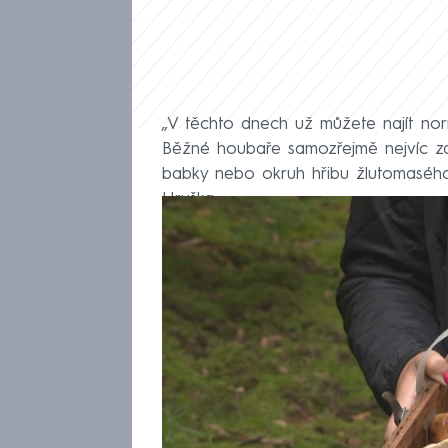
„V těchto dnech už můžete najít norm
Běžné houbaře samozřejmě nejvíc za
babky nebo okruh hřibu žlutomaséh
Hruška.