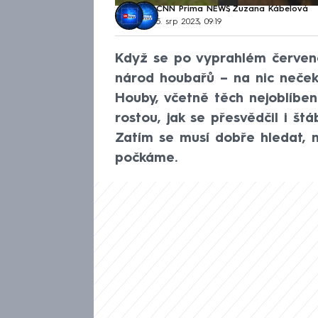
CNN Prima NEWS
,
Zuzana Kábelová
5. srp 2023, 09:19
Když se po vyprahlém červenci
národ houbařů – na nic nečeka
Houby, včetně těch nejoblíben
rostou, jak se přesvědčil i š
Zatím se musí dobře hledat, na
počkáme.