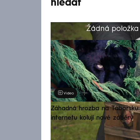
hledat
Žádná položka z
Výběr redakce
Video
Záhadná hrozba na Táborsku: 
internetu kolují nové záběry