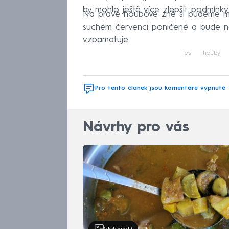
by mohlo ještě více zlepšit podmínk
Na pravé houbové žně si budeme mus
suchém červenci poničené a bude ně
vzpamatuje.
les
houby
Pro tento článek jsou komentáře vypnuté
Návrhy pro vás