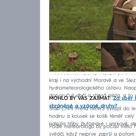
V současnosti panují nejlepší podmí
kraji i na východní Moravě a ve Slez
hydrometeorologického ústavu. Naopa
doporučují vlhčí a stinná místa, a to
MOHLO BY VÁS ZAJÍMAT:
Za sběr 
chráněné a vzácné druhy?
Štáb CNN Prima NEWS vyrazil do les
hodinu a kousek se košík téměř celý
nalezla hřiby žlutomasé i smrkové, al
Podle meteorologů by počasí mělo 
svědčí, když nejprve zaprší a potom s