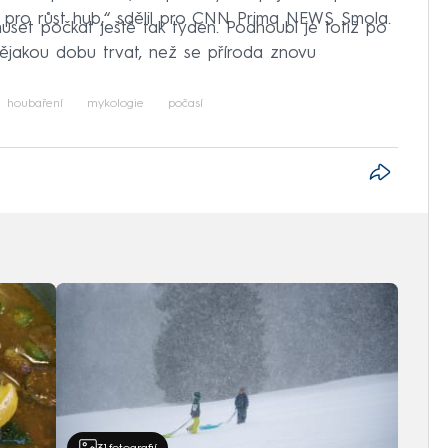
y pro růst hub,“ sdělil pro CNN Prima NEWS Smola.
et počkat ještě tak týden. Podhoubí je totiž po
jakou dobu trvat, než se příroda znovu
houbaření
mykologie
počasí