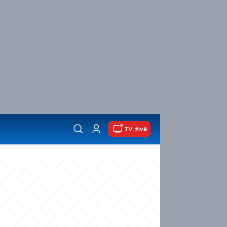
TV živě