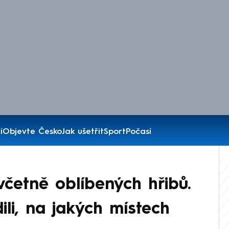
í
Objevte Česko
Jak ušetřit
Sport
Počasí
včetně oblíbených hřibů.
li, na jakých místech