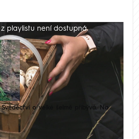
 playlistu není dostupná.
V
Svědectví o velké šelmě přibývá. Na
Setká
je op