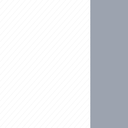
ideo
ní plné slz po 50 letech: Matku donutili dát d
ět spojil test DNA