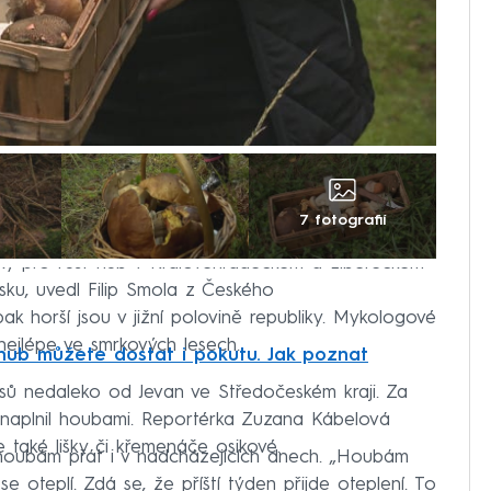
7 fotografií
nky pro růst hub v Královéhradeckém a Libereckém
sku, uvedl Filip Smola z Českého
k horší jsou v jižní polovině republiky. Mykologové
 nejlépe ve smrkových lesech.
hub můžete dostat i pokutu. Jak poznat
ů nedaleko od Jevan ve Středočeském kraji. Za
 naplnil houbami. Reportérka Zuzana Kábelová
e také lišky či křemenáče osikové.
houbám přát i v nadcházejících dnech. „Houbám
e oteplí. Zdá se, že příští týden přijde oteplení. To