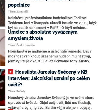
popelnice
Téma: Zahraničí
Italskému profesionálnímu hudebníkovi Enrikovi
Teddemu loni v listopadu ukradli housle ve vlaku, když
byl na cestě na koncert v Paříži. O čtyři měsíce
Umělec s absolutně vyváženým
později se nástroj v ceně 100 000 eur (2,4 milionu
korun) našel téměř nepoškozený u popelnice ve
smyslem života
francouzské metropoli. O šťastném shledání umělce s
Téma: České řemeslo
houslemi informovala francouzská média.
Houslařství je nádherné a ušlechtilé řemeslo. Dává
možnost vzniknout úžasnému hudebnímu nástroji,
jenž vyluzuje okouzlující až úchvatné tóny. Mistry
tohoto řemesla můžeme přirovnat k umělcům, díky
nimž přichází na svět jeden z nejkrásnějších
Houslista Jaroslav Svěcený v KB
hudebních nástrojů. Václav Pikrt svou práci miluje a
Interview: Jak získal uznání po celém
stala se pro něj zároveň i tím největším koníčkem v
světě?
životě.
Téma: Pořady
Houslový virtuóz Jaroslav Svěcený je ve svém oboru
opravdová hvězda. Objel celý svět, lidé mu tleskají,
vstávají a volají bravo. Za tím vším ale není pouze