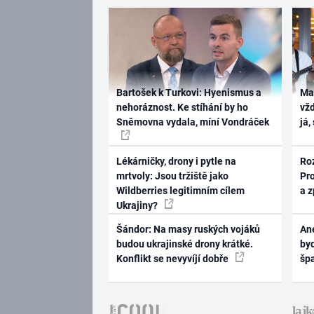
Bartošek k Turkovi: Hyenismus a
Ma
nehoráznost. Ke stíhání by ho
vž
Sněmovna vydala, míní Vondráček
já,
Lékárničky, drony i pytle na
Ro
mrtvoly: Jsou tržiště jako
Pr
Wildberries legitimním cílem
a 
Ukrajiny?
Šándor: Na masy ruských vojáků
Ane
budou ukrajinské drony krátké.
byd
Konflikt se nevyvíjí dobře
šp