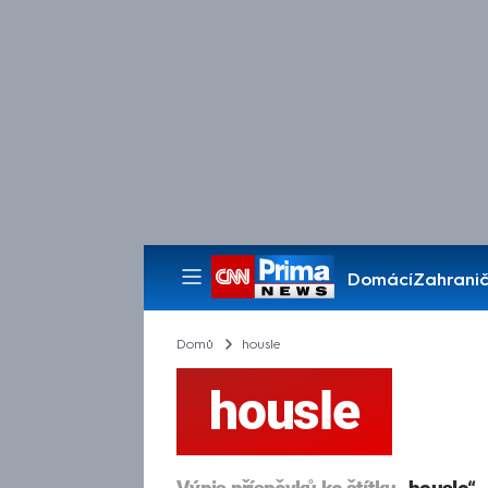
Domácí
Zahranič
Pořady
Domů
housle
housle