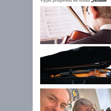
Výpis příspěvků ke štítku
„housle“