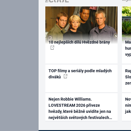
10 nejlepších dílů Hvězdné brány
Ma
hum
vy
TOP filmy a seriály podle mladých
Rap
diváků
Slo
ze
Nejen Robbie Williams.
No
LOVESTREAM 2026 přiveze
ním
hvězdy, které běžně uvidíte jen na
ja
největších světových festivalech