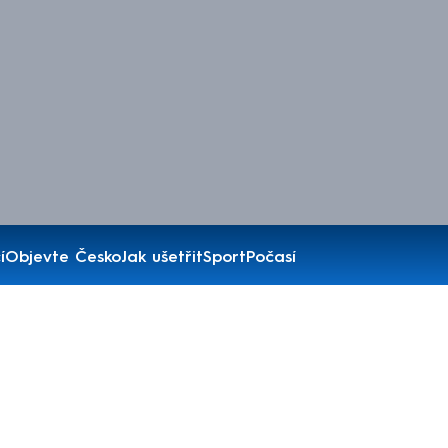
í
Objevte Česko
Jak ušetřit
Sport
Počasí