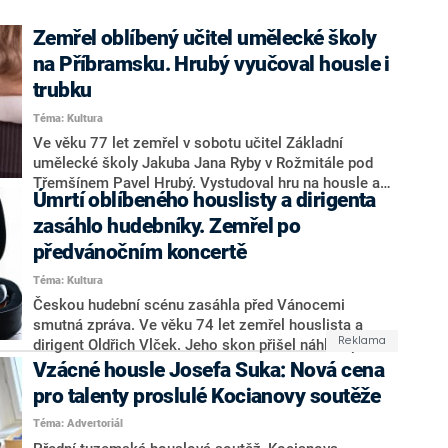
Zemřel oblíbený učitel umělecké školy
na Příbramsku. Hrubý vyučoval housle i
trubku
Téma: Kultura
Ve věku 77 let zemřel v sobotu učitel Základní
umělecké školy Jakuba Jana Ryby v Rožmitále pod
Třemšínem Pavel Hrubý. Vystudoval hru na housle a
Úmrtí oblíbeného houslisty a dirigenta
trubku, které později také vyučoval. Mimo
pedagogickou kariéru hrál také v několika
zasáhlo hudebníky. Zemřel po
filharmoniích a dalších hudebních projektech. O jeho
předvánočním koncertě
úmrtí informovala škola na sociální síti.
Téma: Kultura
Českou hudební scénu zasáhla před Vánocemi
smutná zpráva. Ve věku 74 let zemřel houslista a
dirigent Oldřich Vlček. Jeho skon přišel náhle v pátek
po koncertě ve Strakonicích, kde se hudebník mimo
Vzácné housle Josefa Suka: Nová cena
jiné narodil. Jeho kolegy zpráva šokovala, podle nich
pro talenty proslulé Kocianovy soutěže
nic zdravotním komplikacím nenasvědčovalo. Píše o
tom web Opera PLUS.
Téma: Advertoriál