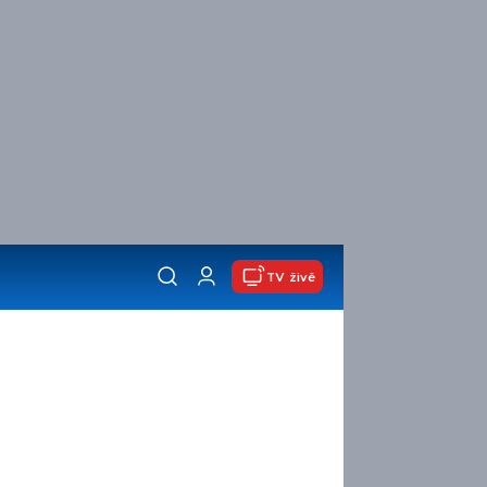
TV živě