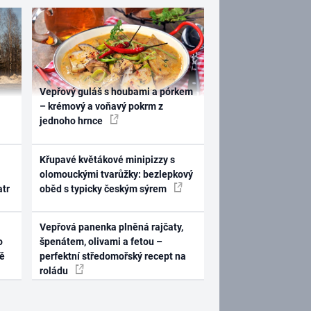
Vepřový guláš s houbami a pórkem
– krémový a voňavý pokrm z
jednoho hrnce
Křupavé květákové minipizzy s
olomouckými tvarůžky: bezlepkový
atr
oběd s typicky českým sýrem
Vepřová panenka plněná rajčaty,
o
špenátem, olivami a fetou –
ně
perfektní středomořský recept na
roládu