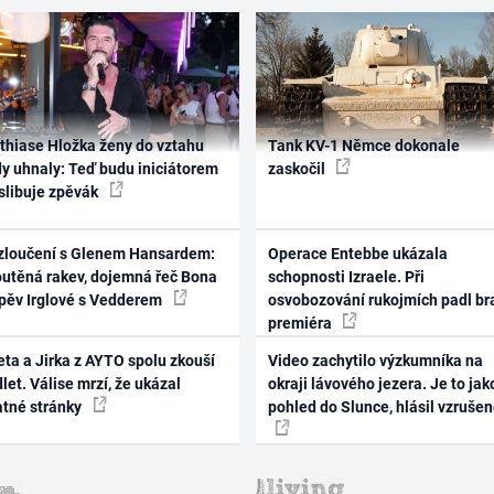
thiase Hložka ženy do vztahu
Tank KV-1 Němce dokonale
dy uhnaly: Teď budu iniciátorem
zaskočil
 slibuje zpěvák
zloučení s Glenem Hansardem:
Operace Entebbe ukázala
outěná rakev, dojemná řeč Bona
schopnosti Izraele. Při
zpěv Irglové s Vedderem
osvobozování rukojmích padl br
premiéra
ta a Jirka z AYTO spolu zkouší
Video zachytilo výzkumníka na
let. Válise mrzí, že ukázal
okraji lávového jezera. Je to jak
atné stránky
pohled do Slunce, hlásil vzruše