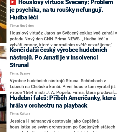
Houslový virtuos Svěcený: Problém
talent, ale i obrovská dřina a hodiny a hodiny tréninků.
Kvůli svému obrovskému nasazení ale nakonec
je psychika, na tu roušky nefungují.
skončil v nemocnici. Dnes už je naštěstí v plné síle a
Hudba léčí
večer bude hostem KB Interview Martina Moravce.
Téma: Nový den
Houslový virtuóz Jaroslav Svěcený exkluzivně zahrál v
pořadu Nový den CNN Prima NEWS. „Hudba léčí a
vytváří emoce, které v normálním světě nezažijeme,“
Končí další český výrobce hudebních
uvedl jeden z nejvýznamnějších současných houslistů,
který nahrál nové album Way of Life. Svěcený v
nástrojů. Po Amati je v insolvenci
rozhovoru poukázal také na to, že řešíme epidemii, ale
Strunal
neřešíme psychiku, na kterou žádné roušky ani
Téma: Byznys
rozestupy nefungují.
Výrobce hudebních nástrojů Strunal Schönbach v
Lubech na Chebsku končí. První housle tam vyrobil již
v roce 1664 mistr J. A. Pöpela. Firma, která prodávala
Hudební faleš: Příběh Američanky, která
smyčcové nástroje a kytary do celého světa, se
potýkala od přelomu roku s existenčními problémy. I
hrála v orchestru na playback
když se jí podařilo najít řešení v podobě reorganizace,
Téma: Kultura
pandemie koronaviru a s ní spojený globální pokles
Jessica Hindmanová cestovala jako úspěšná
prodejů nakonec vedl k vyhlášení konkurzu a nyní i k
houslistka se svým orchestrem po Spojených státech
ukončení provozu firmy, vyplývá z dokumentů v