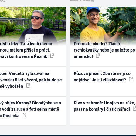
rtyho frky: Táta kvůli mému
Přerostlé okurky? Zkuste
oru málem přišel o práci,
rychlokvašky nebo je naložte po
práví kontroverzní Řezník
americku!
per Vercetti vyfasoval na
Růžová plíseň: Zbavte se jí co
vensku 5 let vězení, pak bude ze
nejdříve! Jak ji zlikvidovat?
mě vyhoštěn
vý objev Kazmy? Blondýnka se s
Pivo v zahradě: Hnojivo na růže,
 vodí za ruce a fotí se na místě
past na komáry i čistič nářadí
ko Rosecká