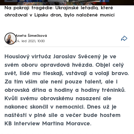
Na pokraji tragédie: Ukrajinské letadlo, které
P
ohrožoval v Lipsku dron, bylo naložené municí
e
Aneta Šimečková
24. led 2021, 10:00
Houslový virtuóz Jaroslav Svěcený je ve
svém oboru opravdová hvězda. Objel celý
svět, lidé mu tleskají, vstávají a volají bravo.
Za tím vším ale není pouze talent, ale i
obrovská dřina a hodiny a hodiny tréninků.
Kvůli svému obrovskému nasazení ale
nakonec skončil v nemocnici. Dnes už je
naštěstí v plné síle a večer bude hostem
KB Interview Martina Moravce.