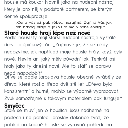
housle má koukat hlavně jako na hudební nástroj,
který je pro něj v podstatě partnerem, se kterým
denně spolupracuje.
„Cena vás už pak vůbec nezajímá. Zajímá Vás jak
ten nástroj hraje a jakou to má v sobě energii.“
Staré housle hrají lépe než nové
Podle houslisty mají starší hudební nástroje vyzrálé
dřevo a špičkový tón. „Zajímavé je, že se nikdy
nedozvíme, jak například moje housle hrály, když byly
nové. Nevím ani jaký měly původní lak. Tenkrát asi
hrály jako ty dnešní nové. Ale to stáří se opravu
nedá napodobit.“
Dříve se podle Jaroslava housle obecně vyráběly ze
dřeva, které rostlo třeba dvě stě let. „Dřevo bylo
konzistentní a hutné, mohlo se výborně vypracovat.
Zvuk samozřejmě s takovým materiálem pak funguje.“
Smyčec
Stále se mluví jen o houslích. Jsou nádherné na
poslech i na pohled. Jaroslav dokonce tvrdí, že
pohled na krásné housle se vyrovná pohledu na