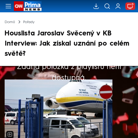
Domů
Pořady
Houslista Jaroslav Svěcený v KB
Interview: Jak získal uznání po celém
světě?
Žádná položka z playlistu není
Výběr redakce
dostupná.