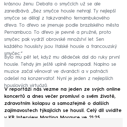
krásnou ženu. Debata o smyčcích už se ale
zanedbává. „Bez smyčce housle nehrají. Ty nejlepší
smyčce se dělají z takzvaného fernambukového
dřeva. To dřevo se jmenuje podle brazilského města
Pernambuco. To dřevo je pevné a pružné, proto
smyčec pak vydrží obrovské množství let. Sen
každého houslisty jsou Italské housle a francouzský
smyčec.“
Bylo mu pět let, když mu dědeček dal do ruky první
housle. Tehdy jim ještě uplně nepropadl. Naplno se
muzice začal věnovat ve dvanácti a v patnácti
odešel na konzervatoř. Nyní je jeden z nejlepších
houslových virtuózů.
V reportáži nás vezme na jeden ze svých online
koncertů a dnes večer promluví o svém životě,
zdravotním kolapsu a samozřejmě o dalších
zajímavostech týkajících se houslí. Celý díl uvidíte
v KB Interview Martina Moravce ve 21:25.