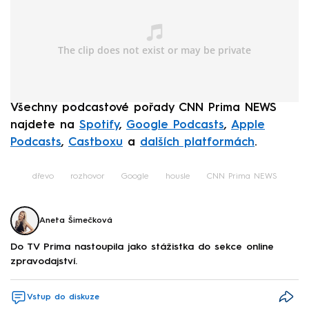
Všechny podcastové pořady CNN Prima NEWS
najdete na
Spotify
,
Google Podcasts
,
Apple
Podcasts
,
Castboxu
a
dalších platformách
.
dřevo
rozhovor
Google
housle
CNN Prima NEWS
Aneta Šimečková
Do TV Prima nastoupila jako stážistka do sekce online
zpravodajství.
Vstup do diskuze