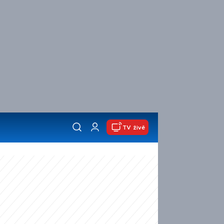
TV živě