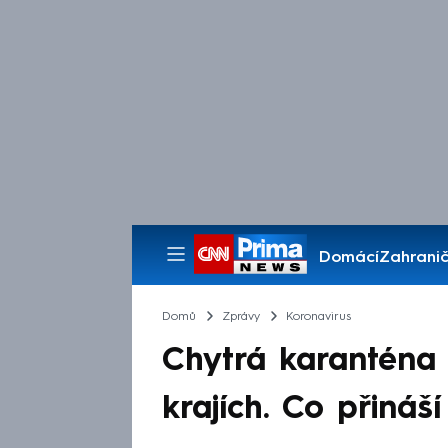
Domácí
Zahranič
Pořady
Domů
Zprávy
Koronavirus
Chytrá karanténa 
krajích. Co přináš