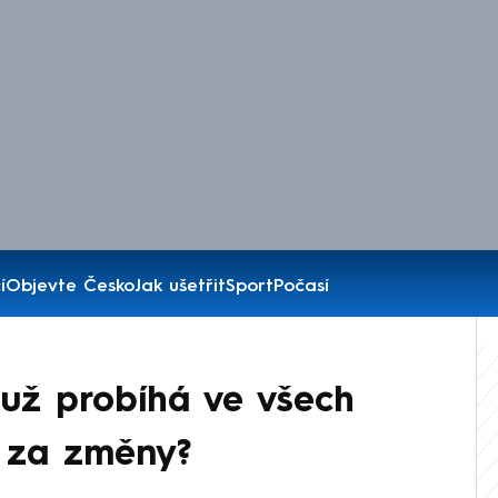
í
Objevte Česko
Jak ušetřit
Sport
Počasí
už probíhá ve všech
í za změny?