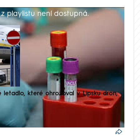
 playlistu není dostupná.
V
é letadlo, které ohrožoval v Lipsku dron,
Přilá
polit