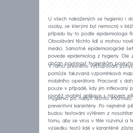
U všech nakažených se hygienici i do
osoby, se kterými byl nemocný v bli
případu by to podle epidemiologa R
Obvolávání těchto lidí si mohou nově 
medici. Samotné epidemiologické šet
povede epidemiolog z hygieny. Dle 
občan povinnost hygienikům poskytnou
V rámci přesného vystopování pohy
pomůže takzvaná vzpomínková mapa, 
mobilního operátora. Pracovat s da
pouze v případě, kdy jim infikovan
rovněž mobilní aplikace s názvem eRo
Hygienici po nabytí těchto informac
preventivní karantény. Po nejméně 
budou testováni výtěrem z nosohltan
tomu, aby se virus v těle rozvinul a 
výsledku testů lidé v karanténě zůst