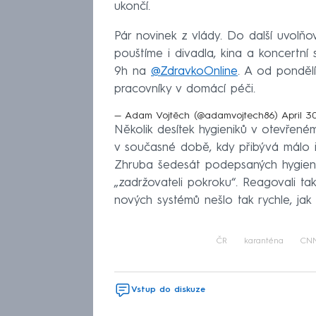
ukončí.
Pár novinek z vlády. Do další uvolňov
pouštíme i divadla, kina a koncertní 
9h na
@ZdravkoOnline
. A od ponděl
pracovníky v domácí péči.
— Adam Vojtěch (@adamvojtech86)
April 3
Několik desítek hygieniků v otevřen
v současné době, kdy přibývá málo i
Zhruba šedesát podepsaných hygienik
„zadržovateli pokroku“. Reagovali t
nových systémů nešlo tak rychle, jak
ČR
karanténa
CNN
Vstup do diskuze