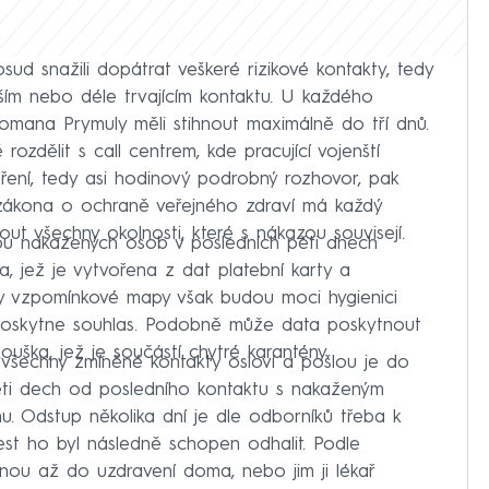
sud snažili dopátrat veškeré rizikové kontakty, tedy
žším nebo déle trvajícím kontaktu. U každého
omana Prymuly měli stihnout maximálně do tří dnů.
rozdělit s call centrem, kde pracující vojenští
ření, tedy asi hodinový podrobný rozhovor, pak
zákona o ochraně veřejného zdraví má každý
t všechny okolnosti, které s nákazou souvisejí.
bu nakažených osob v posledních pěti dnech
jež je vytvořena z dat platební karty a
ty vzpomínkové mapy však budou moci hygienici
ý poskytne souhlas. Podobně může data poskytnout
uška, jež je součástí chytré karantény.
í všechny zmíněné kontakty osloví a pošlou je do
pěti dech od posledního kontaktu s nakaženým
u. Odstup několika dní je dle odborníků třeba k
test ho byl následně schopen odhalit. Podle
anou až do uzdravení doma, nebo jim ji lékař