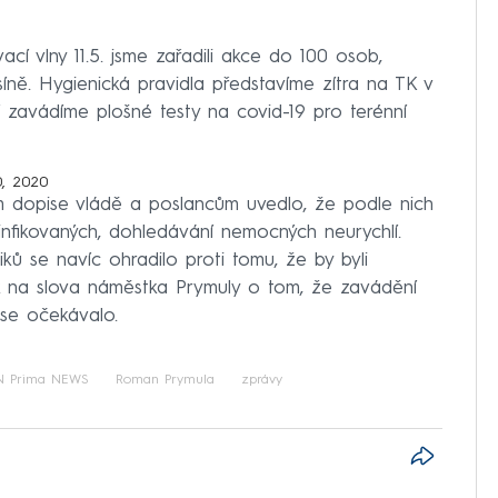
ací vlny 11.5. jsme zařadili akce do 100 osob,
síně. Hygienická pravidla představíme zítra na TK v
í zavádíme plošné testy na covid-19 pro terénní
0, 2020
ém dopise vládě a poslancům uvedlo, že podle nich
nfikovaných, dohledávání nemocných neurychlí.
ů se navíc ohradilo proti tomu, že by byli
ak na slova náměstka Prymuly o tom, že zavádění
 se očekávalo.
 Prima NEWS
Roman Prymula
zprávy