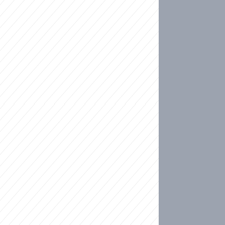
ideo
kat migranty do Česka? Sami by odešli, tvrdí exp
ické sebevraždě