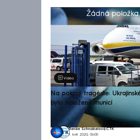
Žádná položka z
Výběr redakce
Video
Na pokraji tragédie: Ukrajinsk
bylo naložené municí
Renée Schnabelová
,
ČTK
1. kvě 2020, 06:00