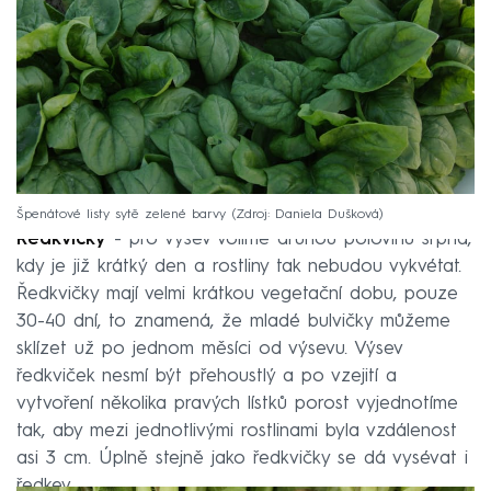
Špenátové listy sytě zelené barvy
Zdroj: Daniela Dušková
Ředkvičky
- pro výsev volíme druhou polovinu srpna,
kdy je již krátký den a rostliny tak nebudou vykvétat.
Ředkvičky mají velmi krátkou vegetační dobu, pouze
30-40 dní, to znamená, že mladé bulvičky můžeme
sklízet už po jednom měsíci od výsevu. Výsev
ředkviček nesmí být přehoustlý a po vzejití a
vytvoření několika pravých lístků porost vyjednotíme
tak, aby mezi jednotlivými rostlinami byla vzdálenost
asi 3 cm. Úplně stejně jako ředkvičky se dá vysévat i
ředkev.