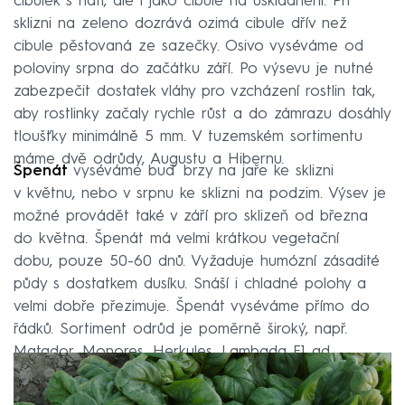
cibulek s natí, ale i jako cibule na uskladnění. Při
sklizni na zeleno dozrává ozimá cibule dřív než
cibule pěstovaná ze sazečky. Osivo vyséváme od
poloviny srpna do začátku září. Po výsevu je nutné
zabezpečit dostatek vláhy pro vzcházení rostlin tak,
aby rostlinky začaly rychle růst a do zámrazu dosáhly
tloušťky minimálně 5 mm. V tuzemském sortimentu
máme dvě odrůdy, Augustu a Hibernu.
Špenát
vyséváme buď brzy na jaře ke sklizni
v květnu, nebo v srpnu ke sklizni na podzim. Výsev je
možné provádět také v září pro sklizeň od března
do května. Špenát má velmi krátkou vegetační
dobu, pouze 50-60 dnů. Vyžaduje humózní zásadité
půdy s dostatkem dusíku. Snáší i chladné polohy a
velmi dobře přezimuje. Špenát vyséváme přímo do
řádků. Sortiment odrůd je poměrně široký, např.
Matador, Monores, Herkules, Lambada F1 ad.