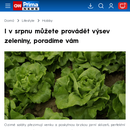
Domů
Lifestyle
Hobby
I v srpnu můžete provádět výsev
zeleniny, poradíme vám
Ozimé saláty přezimují venku a poskytnou brzkou jarní sklizeň, perfektní