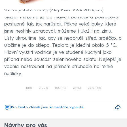
Vodnice je skvělá na saláty
Zdroj: Prima DOMA MEDIA, s.r.o.
Sklízet můžeme již od malých bulviček a pokračovat
postupně tak, jak narůstají. Pěkné velké bulvy, které
jsme nestihly zpracovat, můžeme i uložit na zimu.
Listy ukroutíme tak, aby se neporušil střed, srdéčko, a
uložíme je do sklepa. Teplota je ideální okolo 5 °C.
Hlavní využití vodnice je ve studené kuchyni jako
příloha nebo součást zeleninového salátu. Nejlepší je
vodnici nastrouhat na jemném struhadle na tenké
nudličky.
jaro
cibule
rostliny
zima
zelenina
Pro tento článek jsou komentáře vypnuté
Návrhy pro vás