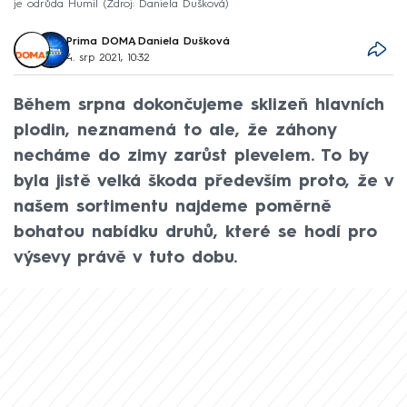
je odrůda Humil
Zdroj: Daniela Dušková
Prima DOMA
,
Daniela Dušková
4. srp 2021, 10:32
Během srpna dokončujeme sklizeň hlavních
plodin, neznamená to ale, že záhony
necháme do zimy zarůst plevelem. To by
byla jistě velká škoda především proto, že v
našem sortimentu najdeme poměrně
bohatou nabídku druhů, které se hodí pro
výsevy právě v tuto dobu.