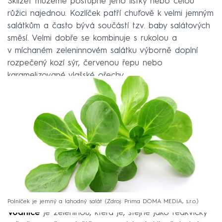
Sklízet můžeme postupně jeho lístky nebo celou
růžici najednou. Kozlíček patří chuťově k velmi jemným
salátkům a často bývá součástí tzv. baby salátových
směsí. Velmi dobře se kombinuje s rukolou a
v míchaném zeleninnovém salátku výborně doplní
rozpečený kozí sýr, červenou řepu nebo
karamelizované vlašské ořechy.
Polníček je jemný a lahodný salát
Zdroj: Prima DOMA MEDIA, s.r.o.
Vodnice
je zeleninou, která je, stejně jako ředkvičky