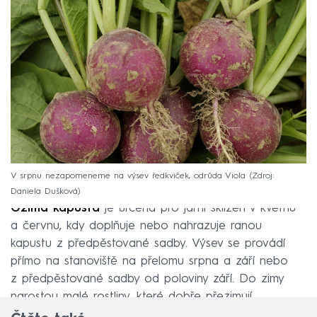
V srpnu nezapomeneme na výsev ředkviček, odrůda Viola
Zdroj:
Daniela Dušková
Ozimá kapusta
je určena pro jarní sklizeň v květnu
a červnu, kdy doplňuje nebo nahrazuje ranou
kapustu z předpěstované sadby. Výsev se provádí
přímo na stanoviště na přelomu srpna a září nebo
z předpěstované sadby od poloviny září. Do zimy
narostou malé rostliny, které dobře přezimují.