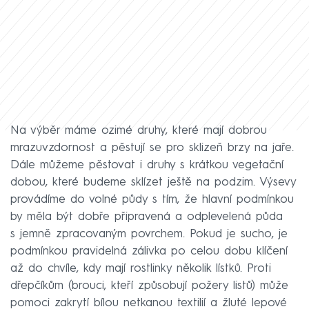
Na výběr máme ozimé druhy, které mají dobrou
mrazuvzdornost a pěstují se pro sklizeň brzy na jaře.
Dále můžeme pěstovat i druhy s krátkou vegetační
dobou, které budeme sklízet ještě na podzim. Výsevy
provádíme do volné půdy s tím, že hlavní podmínkou
by měla být dobře připravená a odplevelená půda
s jemně zpracovaným povrchem. Pokud je sucho, je
podmínkou pravidelná zálivka po celou dobu klíčení
až do chvíle, kdy mají rostlinky několik lístků. Proti
dřepčíkům (brouci, kteří způsobují požery listů) může
pomoci zakrytí bílou netkanou textilií a žluté lepové