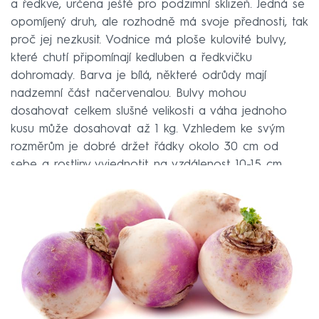
a ředkve, určena ještě pro podzimní sklizeň. Jedná se
opomíjený druh, ale rozhodně má svoje přednosti, tak
proč jej nezkusit. Vodnice má ploše kulovité bulvy,
které chutí připomínají kedluben a ředkvičku
dohromady. Barva je bílá, některé odrůdy mají
nadzemní část načervenalou. Bulvy mohou
dosahovat celkem slušné velikosti a váha jednoho
kusu může dosahovat až 1 kg. Vzhledem ke svým
rozměrům je dobré držet řádky okolo 30 cm od
sebe a rostliny vyjednotit na vzdálenost 10-15 cm.