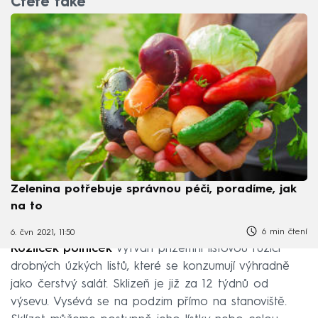
Čtěte také
Zelenina potřebuje správnou péči, poradíme, jak
na to
6 min čtení
6. čvn 2021, 11:50
Kozlíček polníček
vytváří přízemní listovou růžici
drobných úzkých listů, které se konzumují výhradně
jako čerstvý salát. Sklizeň je již za 12 týdnů od
výsevu. Vysévá se na podzim přímo na stanoviště.