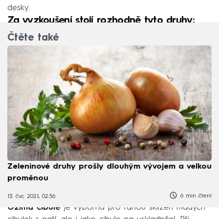
desky.
Za vyzkoušení stojí rozhodně tyto druhy:
Čtěte také
Zeleninové druhy prošly dlouhým vývojem a velkou
proměnou
6 min čtení
13. čvc 2021, 02:56
Ozimá cibule
je výborná pro ranou sklizeň madých