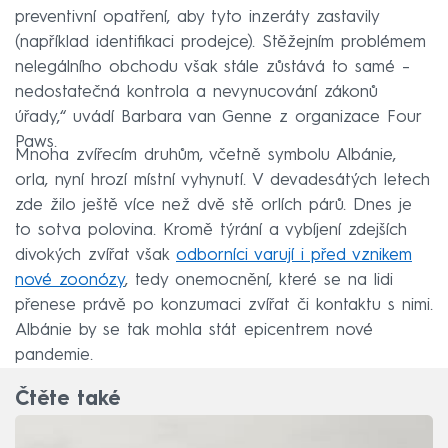
preventivní opatření, aby tyto inzeráty zastavily
(například identifikaci prodejce). Stěžejním problémem
nelegálního obchodu však stále zůstává to samé –
nedostatečná kontrola a nevynucování zákonů
úřady,“ uvádí Barbara van Genne z organizace Four
Paws.
Mnoha zvířecím druhům, včetně symbolu Albánie,
orla, nyní hrozí místní vyhynutí. V devadesátých letech
zde žilo ještě více než dvě stě orlích párů. Dnes je
to sotva polovina. Kromě týrání a vybíjení zdejších
divokých zvířat však
odborníci varují i před vznikem
nové zoonózy
, tedy onemocnění, které se na lidi
přenese právě po konzumaci zvířat či kontaktu s nimi.
Albánie by se tak mohla stát epicentrem nové
pandemie.
Čtěte také