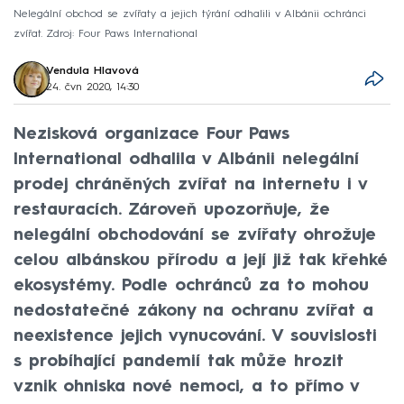
Nelegální obchod se zvířaty a jejich týrání odhalili v Albánii ochránci
zvířat. Zdroj: Four Paws International
Vendula Hlavová
24. čvn 2020, 14:30
Nezisková organizace Four Paws
International odhalila v Albánii nelegální
prodej chráněných zvířat na internetu i v
restauracích. Zároveň upozorňuje, že
nelegální obchodování se zvířaty ohrožuje
celou albánskou přírodu a její již tak křehké
ekosystémy. Podle ochránců za to mohou
nedostatečné zákony na ochranu zvířat a
neexistence jejich vynucování. V souvislosti
s probíhající pandemií tak může hrozit
vznik ohniska nové nemoci, a to přímo v