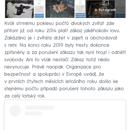
6 fotografií
Kvůli strmému poklesu počtů divokých zvířat zde
přitom již od roku 2014 platí zákaz jakéhokoliv lovu.
Zakázáno je i zvířata držet v zajetí a obchodovat
s nimi. Na konci roku 2019 byly tresty dokonce
zpřísněny a za porušení zákazu tak nyní hrozí i odnětí
svobody. Ani to však nestačí. Zákaz totiž nikdo
nevynucuje. Právě naopak: Organizace pro
bezpečnost a spolupráci v Evropě uvádí, že
v prvních čtyřech měsících letošního roku došlo ke
stejnému počtu případů porušení tohoto zákazu jako
za celý loňský rok.