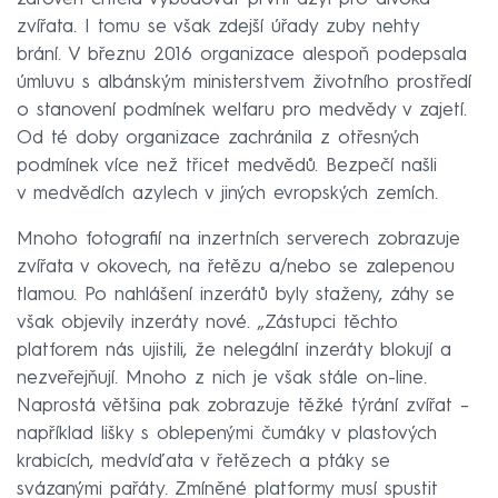
zvířata. I tomu se však zdejší úřady zuby nehty
brání. V březnu 2016 organizace alespoň podepsala
úmluvu s albánským ministerstvem životního prostředí
o stanovení podmínek welfaru pro medvědy v zajetí.
Od té doby organizace zachránila z otřesných
podmínek více než třicet medvědů. Bezpečí našli
v medvědích azylech v jiných evropských zemích.
Mnoho fotografií na inzertních serverech zobrazuje
zvířata v okovech, na řetězu a/nebo se zalepenou
tlamou. Po nahlášení inzerátů byly staženy, záhy se
však objevily inzeráty nové. „Zástupci těchto
platforem nás ujistili, že nelegální inzeráty blokují a
nezveřejňují. Mnoho z nich je však stále on-line.
Naprostá většina pak zobrazuje těžké týrání zvířat –
například lišky s oblepenými čumáky v plastových
krabicích, medvíďata v řetězech a ptáky se
svázanými pařáty. Zmíněné platformy musí spustit