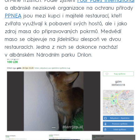
on-line tržištích. Podle zjištění
Four Paws International
a albánské neziskové organizace na ochranu přírody
PPNEA
jsou mezi kupci i majitelé restaurací, kteří
zvířata využívají k pobavení svých hostů, ale i jako
zdroj masa do připravovaných pokrmů. Medvědí
maso se objevuje na jídelníčku alespoň ve dvou
restauracích. Jedna z nich se dokonce nachází
v albánském Národním parku Drilon.