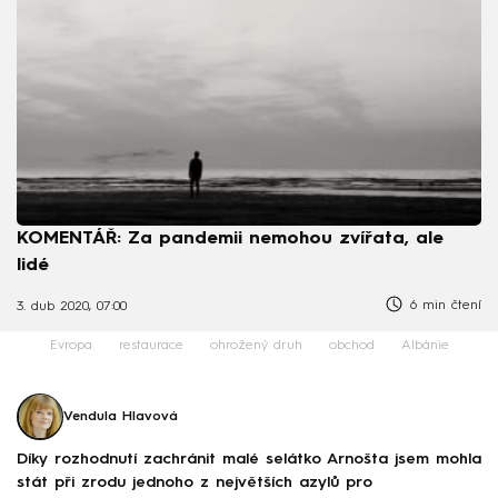
KOMENTÁŘ: Za pandemii nemohou zvířata, ale
lidé
6 min čtení
3. dub 2020, 07:00
Evropa
restaurace
ohrožený druh
obchod
Albánie
Vendula Hlavová
Díky rozhodnutí zachránit malé selátko Arnošta jsem mohla
stát při zrodu jednoho z největších azylů pro