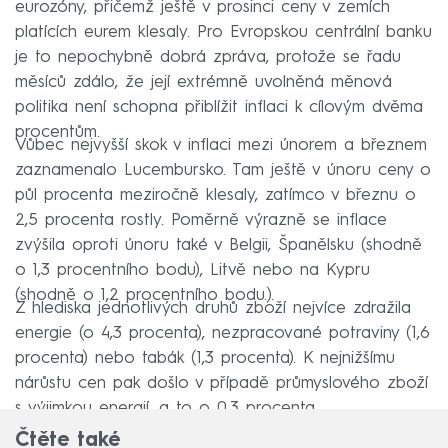
eurozóny, přičemž ještě v prosinci ceny v zemích
platících eurem klesaly. Pro Evropskou centrální banku
je to nepochybně dobrá zpráva, protože se řadu
měsíců zdálo, že její extrémně uvolněná měnová
politika není schopna přiblížit inflaci k cílovým dvěma
procentům.
Vůbec nejvyšší skok v inflaci mezi únorem a březnem
zaznamenalo Lucembursko. Tam ještě v únoru ceny o
půl procenta meziročně klesaly, zatímco v březnu o
2,5 procenta rostly. Poměrně výrazně se inflace
zvýšila oproti únoru také v Belgii, Španělsku (shodně
o 1,3 procentního bodu), Litvě nebo na Kypru
(shodně o 1,2 procentního bodu.).
Z hlediska jednotlivých druhů zboží nejvíce zdražila
energie (o 4,3 procenta), nezpracované potraviny (1,6
procenta) nebo tabák (1,3 procenta). K nejnižšímu
nárůstu cen pak došlo v případě průmyslového zboží
s výjimkou energií, a to o 0,3 procenta.
Čtěte také