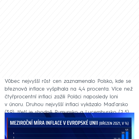
Vůbec nejvyšší růst cen zaznamenalo Polsko, kde se
březnová inflace vyšplhala na 4,4 procenta. Více než
čtyřprocentní inflaci zažili Poláci naposledy loni
v únoru. Druhou nejvyšší inflaci vykázalo Maďarsko
(3,9), třetí je shodně Rumunsko a Lucembursko (2,5).