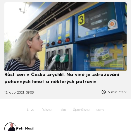
Růst cen v Česku zrychlil. Na vině je zdražování
pohonných hmot a některých potravin
6 min čtení
13. dub 2021, 09:03
Litva
Polsko
Irsko
Španělsko
ceny
Petr Musil