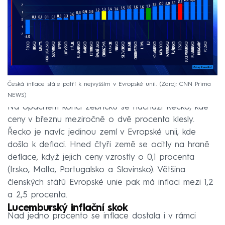
Česká inflace stále patří k nejvyšším v Evropské unii.
Zdroj: CNN Prima
NEWS
Na opačném konci žebříčku se nachází Řecko, kde
ceny v březnu meziročně o dvě procenta klesly.
Řecko je navíc jedinou zemí v Evropské unii, kde
došlo k deflaci. Hned čtyři země se ocitly na hraně
deflace, když jejich ceny vzrostly o 0,1 procenta
(Irsko, Malta, Portugalsko a Slovinsko). Většina
členských států Evropské unie pak má inflaci mezi 1,2
a 2,5 procenta.
Lucemburský inflační skok
Nad jedno procento se inflace dostala i v rámci