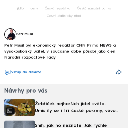
jídlo
ceny
Česká republika
Česká národní banka
Český statistický úřad
Petr Musil
Petr Musil byl ekonomický redaktor CNN Prima NEWS a
vysokoškolský učitel, v současné době působí jako člen
Národní rozpočtové rady.
Vstup do diskuze
Návrhy pro vás
Žebříček nejhorších jídel světa.
Umístily se i tři české pokrmy, vévodí
skandinávská kuchyně
Sníh, jak ho neznáte: Jak rychle