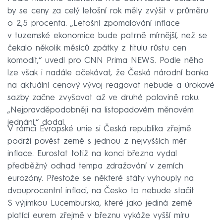
by se ceny za celý letošní rok měly zvýšit v průměru
o 2,5 procenta. „Letošní zpomalování inflace
v tuzemské ekonomice bude patrně mírnější, než se
čekalo několik měsíců zpátky z titulu růstu cen
komodit,“ uvedl pro CNN Prima NEWS. Podle něho
lze však i nadále očekávat, že Česká národní banka
na aktuální cenový vývoj reagovat nebude a úrokové
sazby začne zvyšovat až ve druhé polovině roku.
„Nejpravděpodobněji na listopadovém měnovém
jednání,“ dodal.
V rámci Evropské unie si Česká republika zřejmě
podrží pověst země s jednou z nejvyšších měr
inflace. Eurostat totiž na konci března vydal
předběžný odhad tempa zdražování v zemích
eurozóny. Přestože se některé státy vyhouply na
dvouprocentní inflaci, na Česko to nebude stačit.
S výjimkou Lucemburska, které jako jediná země
platící eurem zřejmě v březnu vykáže vyšší míru