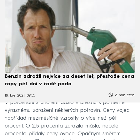
Benzin zdražil nejvíce za deset let, přestože cena
ropy pět dní v řadě padá
6 min čtení
18. bře 2021, 09:55
V porovnání s únorem došlo v březnu k poměrně
výraznému zdražení některých potravin. Ceny vajec
například meziměsíčně vzrostly o více než pět
procent. O 2,5 procenta zdražilo máslo, necelé
procento přidaly ceny ovoce. Opačným směrem