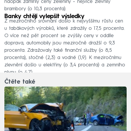
naopak zamířily ceny zeleniny – nejvíce zlevnily
brambory (o 10,3 procenta).
Banky chtějí vylepšit výsledky
Z meziročního srovnání došlo k nejvyššímu růstu cen
u tabákových výrobků, které zdražily o 17,5 procenta.
O více než pět procent se zvýšily ceny v oddíle
doprava, automobily jsou meziročně dražší o 9,3
procenta. Zdražovaly také finanční služby (o 8,5
procenta), stočné (2,3) a vodné (1,9). K meziročnímu
zlevnění došlo u elektřiny (o 3,4 procenta) a zemního
plynu (o 4,7).
Čtěte také