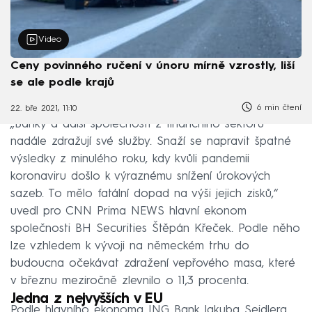
Video
Ceny povinného ručení v únoru mírně vzrostly, liší
se ale podle krajů
6 min čtení
22. bře 2021, 11:10
„Banky a další společnosti z finančního sektoru
nadále zdražují své služby. Snaží se napravit špatné
výsledky z minulého roku, kdy kvůli pandemii
koronaviru došlo k výraznému snížení úrokových
sazeb. To mělo fatální dopad na výši jejich zisků,“
uvedl pro CNN Prima NEWS hlavní ekonom
společnosti BH Securities Štěpán Křeček. Podle něho
lze vzhledem k vývoji na německém trhu do
budoucna očekávat zdražení vepřového masa, které
v březnu meziročně zlevnilo o 11,3 procenta.
Jedna z nejvyšších v EU
Podle hlavního ekonoma ING Bank Jakuba Seidlera