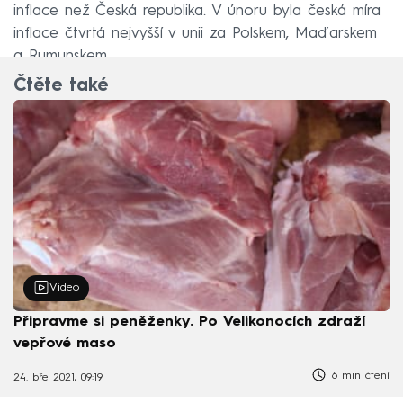
inflace než Česká republika. V únoru byla česká míra
inflace čtvrtá nejvyšší v unii za Polskem, Maďarskem
a Rumunskem.
Čtěte také
Video
Připravme si peněženky. Po Velikonocích zdraží
vepřové maso
6 min čtení
24. bře 2021, 09:19