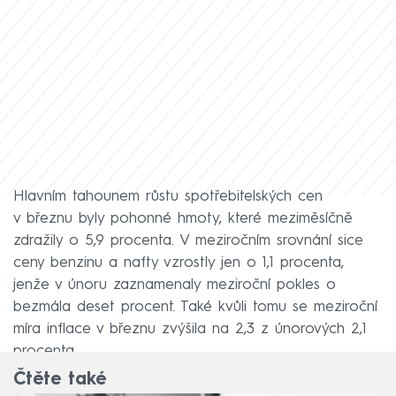
Hlavním tahounem růstu spotřebitelských cen
v březnu byly pohonné hmoty, které meziměsíčně
zdražily o 5,9 procenta. V meziročním srovnání sice
ceny benzinu a nafty vzrostly jen o 1,1 procenta,
jenže v únoru zaznamenaly meziroční pokles o
bezmála deset procent. Také kvůli tomu se meziroční
míra inflace v březnu zvýšila na 2,3 z únorových 2,1
procenta.
Čtěte také