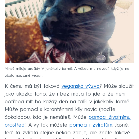
Mikeš miluje arašídy. V jakékoliv formě. A vůbec mu nevadí, když je na
obalu napsané vegan.
K čemu má být taková
veganská výzva
? Může sloužit
jako ukázka toho, že i bez masa to jde a že není
potřeba mít ho každý den na talíři v jakékoliv formě.
Může pomoci s karanténními kily navíc (hoďte
čokoládou, kdo je nemáte!). Může
pomoci životnímu
prostředí
. A vy tak můžete
pomoci i zvířatům
. Jasně,
teď ta zvířata stejně někdo zabije, ale znáte takové