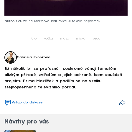
Nutno říct, že na Morfeově lodi byste si takhle nepošmákli.
jídlo
kočka
maso
miska
vegan
Gabriela Zvonková
Již několik let se profesně i soukromě věnuji tématům
blízkým přírodě, zvířatům a jejich ochraně. Jsem součástí
projektu Prima Mazlíček a podílím se na vzniku
stejnojmenného televizního pořadu.
Vstup do diskuze
Návrhy pro vás