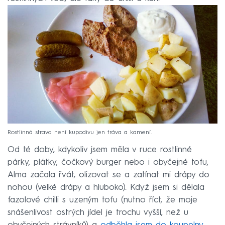
Rostlinná strava není kupodivu jen tráva a kamení.
Od té doby, kdykoliv jsem měla v ruce rostlinné
párky, plátky, čočkový burger nebo i obyčejné tofu,
Alma začala řvát, olizovat se a zatínat mi drápy do
nohou (velké drápy a hluboko). Když jsem si dělala
fazolové chilli s uzeným tofu (nutno říct, že moje
snášenlivost ostrých jídel je trochu vyšší, než u