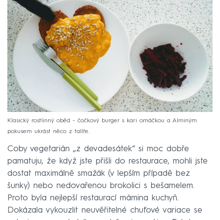
Klasický rostlinný oběd - čočkový burger s kari omáčkou a Alminým
pokusem ukrást něco z talíře.
Coby vegetarián „z devadesátek“ si moc dobře
pamatuju, že když jste přišli do restaurace, mohli jste
dostat maximálně smažák (v lepším případě bez
šunky) nebo nedovařenou brokolici s bešamelem.
Proto byla nejlepší restaurací mámina kuchyň.
Dokázala vykouzlit neuvěřitelné chuťové variace se