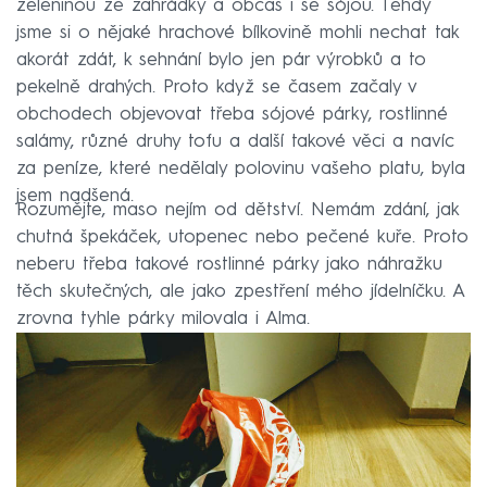
zeleninou ze zahrádky a občas i se sójou. Tehdy
jsme si o nějaké hrachové bílkovině mohli nechat tak
akorát zdát, k sehnání bylo jen pár výrobků a to
pekelně drahých. Proto když se časem začaly v
obchodech objevovat třeba sójové párky, rostlinné
salámy, různé druhy tofu a další takové věci a navíc
za peníze, které nedělaly polovinu vašeho platu, byla
jsem nadšená.
Rozumějte, maso nejím od dětství. Nemám zdání, jak
chutná špekáček, utopenec nebo pečené kuře. Proto
neberu třeba takové rostlinné párky jako náhražku
těch skutečných, ale jako zpestření mého jídelníčku. A
zrovna tyhle párky milovala i Alma.