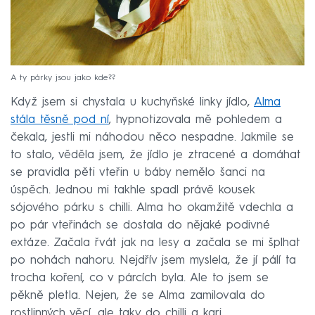
A ty párky jsou jako kde??
Když jsem si chystala u kuchyňské linky jídlo,
Alma
stála těsně pod ní
, hypnotizovala mě pohledem a
čekala, jestli mi náhodou něco nespadne. Jakmile se
to stalo, věděla jsem, že jídlo je ztracené a domáhat
se pravidla pěti vteřin u báby nemělo šanci na
úspěch. Jednou mi takhle spadl právě kousek
sójového párku s chilli. Alma ho okamžitě vdechla a
po pár vteřinách se dostala do nějaké podivné
extáze. Začala řvát jak na lesy a začala se mi šplhat
po nohách nahoru. Nejdřív jsem myslela, že jí pálí ta
trocha koření, co v párcích byla. Ale to jsem se
pěkně pletla. Nejen, že se Alma zamilovala do
rostlinných věcí, ale taky do chilli a kari.