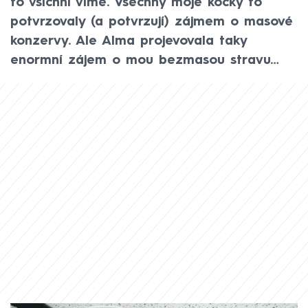
to všichni víme. Všechny moje kočky to
potvrzovaly (a potvrzují) zájmem o masové
konzervy. Ale Alma projevovala taky
enormní zájem o mou bezmasou stravu…