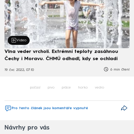
Video
Vlna veder vrcholí. Extrémní teploty zasáhnou
Čechy i Moravu. ČHMÚ odhadl, kdy se ochladí
6 min čtení
19. čvc 2022, 07:10
počasí
pivo
práce
horko
vedro
Pro tento článek jsou komentáře vypnuté
Návrhy pro vás