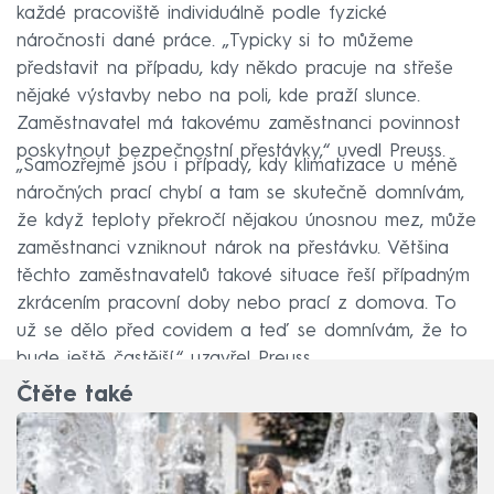
každé pracoviště individuálně podle fyzické
náročnosti dané práce. „Typicky si to můžeme
představit na případu, kdy někdo pracuje na střeše
nějaké výstavby nebo na poli, kde praží slunce.
Zaměstnavatel má takovému zaměstnanci povinnost
poskytnout bezpečnostní přestávky,“ uvedl Preuss.
„Samozřejmě jsou i případy, kdy klimatizace u méně
náročných prací chybí a tam se skutečně domnívám,
že když teploty překročí nějakou únosnou mez, může
zaměstnanci vzniknout nárok na přestávku. Většina
těchto zaměstnavatelů takové situace řeší případným
zkrácením pracovní doby nebo prací z domova. To
už se dělo před covidem a teď se domnívám, že to
bude ještě častější,“ uzavřel Preuss.
Čtěte také