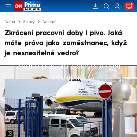
Domů
Zprávy
Domácí
Zkrácení pracovní doby i pivo. Jaká
máte práva jako zaměstnanec, když
je nesnesitelné vedro?
Žádná položka z playlistu není
Výběr redakce
dostupná.