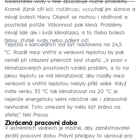
Nedostatek vody v těle způsobuje různé problémy.
Failed to fetch
Kromě žízně cítí lidé malátnost, vysychají jim sliznice a
mívají bolesti hlavy. Objevit se mohou i oběhové a
psychické potíže. Výkonnost pak klesá. Problémy
mívají lidé ale i kvůli klimatizaci, a to třeba bolesti
hlavy, ztuhlé svaly nebo pálení očí.
Teplota v kancelářích má být nastavena na 24,5
°C. Rozdíl mezi vnitřní a venkovní teplotou by pak
neměl při chlazení překročit šest stupňů. „V praxi v
klimatizovaných prostorech vzniká problém, a to na
jakou teplotu se má klimatizovat, aby rozdíly mezi
venkovní a vnitřní teplotou nebyly příliš velké. Když
máte venku 35 °C tak klimatizovat na 20 °C je
nejenže energeticky velmi náročné ale i zdravotně
nevhodné. Toto omezení by mělo být bráno na
zřetel,“ řekl Preuss.
Zkrácená pracovní doba
V extrémních vedrech je možné, aby zaměstnavatel
zkrátil pracovní dobu. Právní předpisy to upravují pro