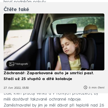
hrozí podnikům pokuty.
Čtěte také
7
fotografií
Záchranář: Zaparkované auto je smrtící past.
Stačí už 25 stupňů a dítě kolabuje
6 min čtení
27. čvn 2022, 05:30
Lidé, kteří pracují venku a v horkých provozech, by
měli dostávat takzvané ochranné nápoje.
Zaměstnavatel by jim je měl dávat při teplotě nad 26