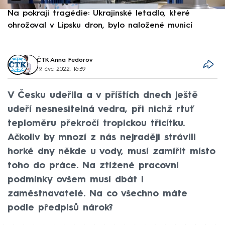
Na pokraji tragédie: Ukrajinské letadlo, které
P
ohrožoval v Lipsku dron, bylo naložené municí
e
ČTK
,
Anna Fedorov
19. čvc 2022, 16:39
V Česku udeřila a v příštích dnech ještě
udeří nesnesitelná vedra, při nichž rtuť
teploměru překročí tropickou třicítku.
Ačkoliv by mnozí z nás nejraději strávili
horké dny někde u vody, musí zamířit místo
toho do práce. Na ztížené pracovní
podmínky ovšem musí dbát i
zaměstnavatelé. Na co všechno máte
podle předpisů nárok?