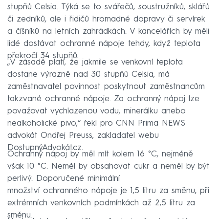
stupňů Celsia. Týká se to svářečů, soustružníků, sklářů
či zedníků, ale i řidičů hromadné dopravy či servírek
a číšníků na letních zahrádkách. V kancelářích by měli
lidé dostávat ochranné nápoje tehdy, když teplota
překročí 34 stupňů.
„V zásadě platí, že jakmile se venkovní teplota
dostane výrazně nad 30 stupňů Celsia, má
zaměstnavatel povinnost poskytnout zaměstnancům
takzvané ochranné nápoje. Za ochranný nápoj lze
považovat vychlazenou vodu, minerálku anebo
nealkoholické pivo,“ řekl pro CNN Prima NEWS
advokát Ondřej Preuss, zakladatel webu
DostupnýAdvokát.cz.
Ochranný nápoj by měl mít kolem 16 °C, nejméně
však 10 °C. Neměl by obsahovat cukr a neměl by být
perlivý. Doporučené minimální
množství ochranného nápoje je 1,5 litru za směnu, při
extrémních venkovních podmínkách až 2,5 litru za
směnu.