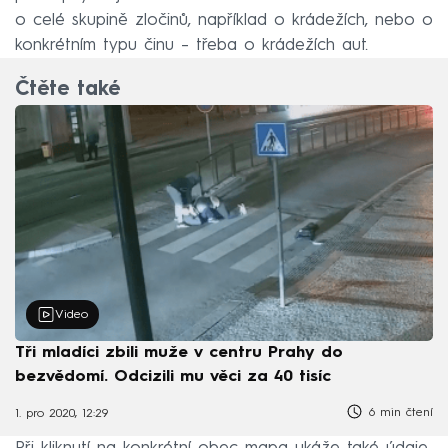
o celé skupině zločinů, například o krádežích, nebo o
konkrétním typu činu – třeba o krádežích aut.
Čtěte také
Video
Tři mladíci zbili muže v centru Prahy do
bezvědomí. Odcizili mu věci za 40 tisíc
6 min čtení
1. pro 2020, 12:29