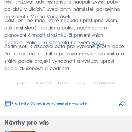
míst, snižovat administrativu a naopak zvýšit pobyt
policistů v ulicích,“ uvedl první náměstek policejního
prezidenta Martin Vondrášek.
Části on-line map, které nebudou přístupné všem,
pak mají sloužit obcím a policii, například pro
plánování činnosti strážníků či preventivních
opatření. Policie to oznámila na svém
webu
.
Zatím jsou k dispozici data pro vybrané pilotní obce.
Po dokončení pilotního provozu ministerstvo vnitra a
státní policie projekt vyhodnotí a výstupy upraví
podle zkušeností a podnětů.
policie
Policie ČR
krádež
mapy
Jan Hamáček
Pro tento článek jsou komentáře vypnuté
Návrhy pro vás