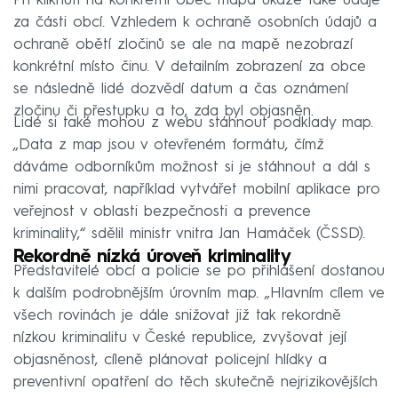
Při kliknutí na konkrétní obec mapa ukáže také údaje
za části obcí. Vzhledem k ochraně osobních údajů a
ochraně obětí zločinů se ale na mapě nezobrazí
konkrétní místo činu. V detailním zobrazení za obce
se následně lidé dozvědí datum a čas oznámení
zločinu či přestupku a to, zda byl objasněn.
Lidé si také mohou z webu stáhnout podklady map.
„Data z map jsou v otevřeném formátu, čímž
dáváme odborníkům možnost si je stáhnout a dál s
nimi pracovat, například vytvářet mobilní aplikace pro
veřejnost v oblasti bezpečnosti a prevence
kriminality,“ sdělil ministr vnitra Jan Hamáček (ČSSD).
Rekordně nízká úroveň kriminality
Představitelé obcí a policie se po přihlášení dostanou
k dalším podrobnějším úrovním map. „Hlavním cílem ve
všech rovinách je dále snižovat již tak rekordně
nízkou kriminalitu v České republice, zvyšovat její
objasněnost, cíleně plánovat policejní hlídky a
preventivní opatření do těch skutečně nejrizikovějších