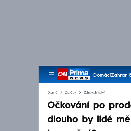
Domácí
Zahranič
Pořady
Domů
Zprávy
Zdravotnictví
Očkování po prod
dlouho by lidé mě