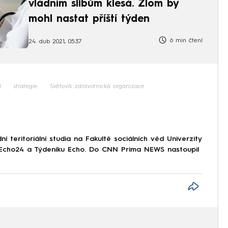
vládním slibům klesá. Zlom by
mohl nastat příští týden
6 min čtení
24. dub 2021, 05:37
í
strategie
Světová zdravotnická organizace
 teritoriální studia na Fakultě sociálních věd Univerzity
i Echo24 a Týdeníku Echo. Do CNN Prima NEWS nastoupil