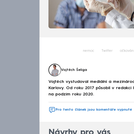
nemoc
Twitter
očkován
Vojtěch Šeliga
Vojtěch vystudoval mediální a mezinárodní
Karlovy. Od roku 2017 působil v redakc
na podzim roku 2020.
Pro tento článek jsou komentáře vypnuté
Návrhy pro vás