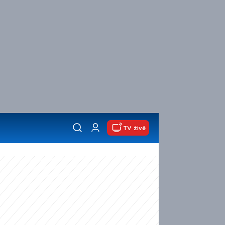
TV živě