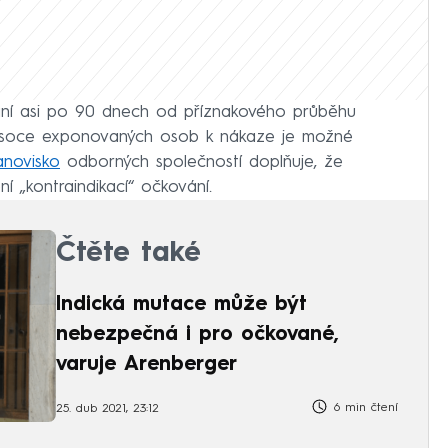
ní asi po 90 dnech od příznakového průběhu
ysoce exponovaných osob k nákaze je možné
anovisko
odborných společností doplňuje, že
„kontraindikací“ očkování.
Čtěte také
Indická mutace může být
nebezpečná i pro očkované,
varuje Arenberger
6 min čtení
25. dub 2021, 23:12