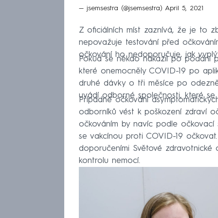
— jsemsestra (@jsemsestra)
April 5, 2021
Z oficiálních míst zaznívá, že je to
nepovažuje testování před očkováním
očkování ho nedoporučuje, jak vypl
Pokud se někdo nakazil po podání p
které onemocněly COVID-19 po aplik
druhé dávky o tři měsíce po odezněn
uvádí odborné společnosti, které se k
Případné očkování asymptomatickýc
odborníků vést k poškození zdraví o
očkováním by navíc podle očkovací 
se vakcínou proti COVID-19 očkovat.
doporučeními Světové zdravotnické o
kontrolu nemocí.