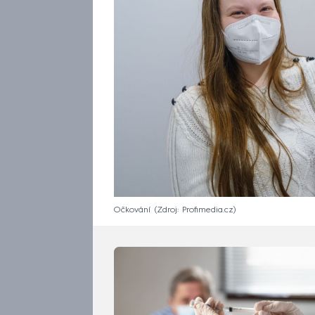
Očkování
Zdroj: Profimedia.cz