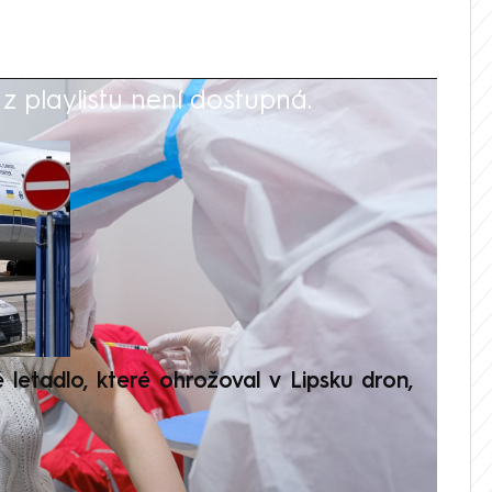
 playlistu není dostupná.
V
é letadlo, které ohrožoval v Lipsku dron,
Přilá
polit