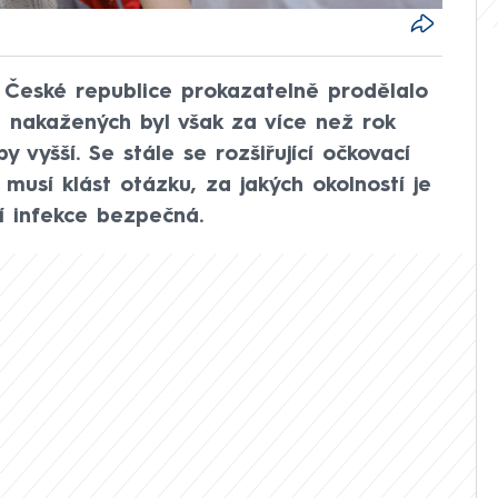
í v České republice prokazatelně prodělalo
 nakažených byl však za více než rok
vyšší. Se stále se rozšiřující očkovací
usí klást otázku, za jakých okolností je
í infekce bezpečná.