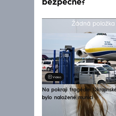
bezpečné?
Žádná položka z
Výběr redakce
Video
Na pokraji tragédie: Ukrajinsk
bylo naložené municí