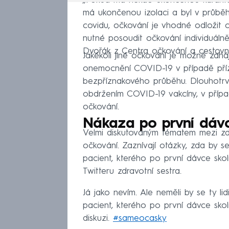
„Pokud má někdo ukončenou karanté
má ukončenou izolaci a byl v průběh
covidu, očkování je vhodné odložit 
nutné posoudit očkování individuálně
Dvořák z Centra očkování a cestovní
Jakékoli jiné očkování je možné zahá
onemocnění COVID-19 v případě pří
bezpříznakového průběhu. Dlouhotrva
obdržením COVID-19 vakcíny, v příp
očkování.
Nákaza po první dáv
Velmi diskutovaným tématem mezi zdr
očkování. Zaznívají otázky, zda by s
pacient, kterého po první dávce sko
Twitteru zdravotní sestra.
Já jako nevím. Ale neměli by se ty li
pacient, kterého po první dávce skol
diskuzi.
#sameocasky