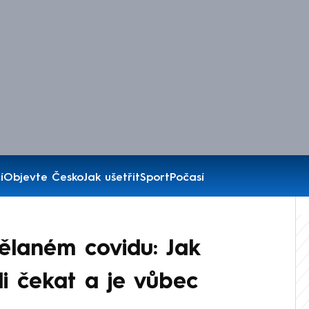
í
Objevte Česko
Jak ušetřit
Sport
Počasí
ělaném covidu: Jak
li čekat a je vůbec