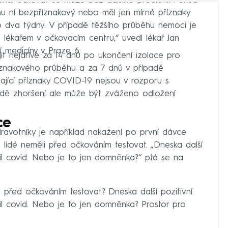
nu, očkovat se může bez dalšího prodlení. Pokud
u ní bezpříznakový nebo měl jen mírné příznaky
o dva týdny. V případě těžšího průběhu nemoci je
 lékařem v očkovacím centru,“ uvedl lékař Jan
 medicíny v Praze 6.
jit nejdříve za 14 dnů po ukončení izolace pro
znakového průběhu a za 7 dnů v případě
jící příznaky COVID-19 nejsou v rozporu s
adě zhoršení ale může být zváženo odložení
ce
avotníky je například nakažení po první dávce
e lidé neměli před očkováním testovat. „Dneska další
lil covid. Nebo je to jen domněnka?“ ptá se na
di před očkováním testovat? Dneska další pozitivní
il covid. Nebo je to jen domněnka? Prostor pro