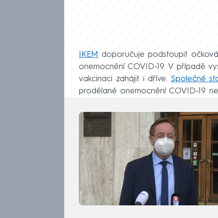
IKEM
doporučuje podstoupit očková
onemocnění COVID-19. V případě v
vakcinaci zahájit i dříve.
Společné st
prodělané onemocnění COVID-19 není 