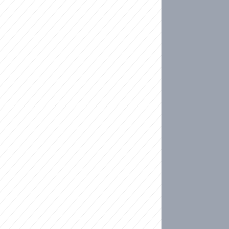
ideo
kat migranty do Česka? Sami by odešli, tvrdí exp
ické sebevraždě