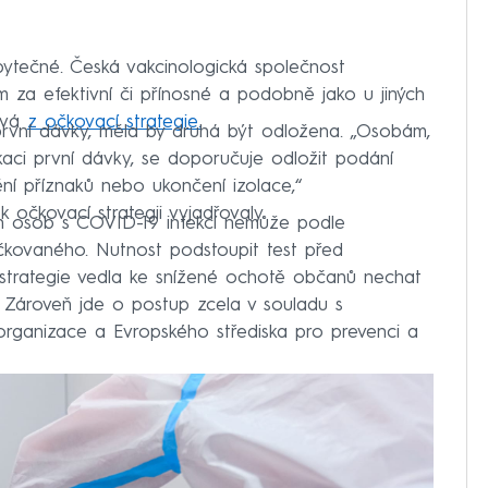
 zbytečné. Česká vakcinologická společnost
 za efektivní či přínosné a podobně jako u jiných
ývá
z očkovací strategie.
rvní dávky, měla by druhá být odložena. „Osobám,
aci první dávky, se doporučuje odložit podání
í příznaků nebo ukončení izolace,“
 očkovací strategii vyjadřovaly.
h osob s COVID-19 infekcí nemůže podle
čkovaného. Nutnost podstoupit test před
strategie vedla ke snížené ochotě občanů nechat
 Zároveň jde o postup zcela v souladu s
rganizace a Evropského střediska pro prevenci a