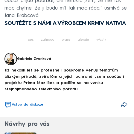
občas přijdu podrbat, ale netušila jsem, že mě tak
moc chytne, že ji budu mít tak moc ráda,“ usmívá se
Jana Brabcová.
SOUTĚŽTE S NÁMI A VÝROBCEM KRMIV
NATIVIA
pes
zahrada
prase
alergie
výcvik
Gabriela Zvonková
Již několik let se profesně i soukromě věnuji tématům
blízkým přírodě, zvířatům a jejich ochraně. Jsem součástí
projektu Prima Mazlíček a podílím se na vzniku
stejnojmenného televizního pořadu.
Vstup do diskuze
Návrhy pro vás