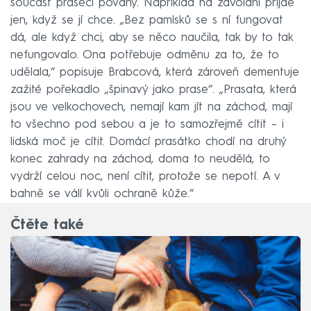
součást prasečí povahy. Například na zavolání přijde
jen, když se jí chce. „Bez pamlsků se s ní fungovat
dá, ale když chci, aby se něco naučila, tak by to tak
nefungovalo. Ona potřebuje odměnu za to, že to
udělala,“ popisuje Brabcová, která zároveň dementuje
zažité pořekadlo „špinavý jako prase“. „Prasata, která
jsou ve velkochovech, nemají kam jít na záchod, mají
to všechno pod sebou a je to samozřejmě cítit – i
lidská moč je cítit. Domácí prasátko chodí na druhý
konec zahrady na záchod, doma to neudělá, to
vydrží celou noc, není cítit, protože se nepotí. A v
bahně se válí kvůli ochraně kůže.“
Čtěte také