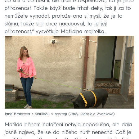
co smí a co nesmí, ale musíte respektovat, co je jeho
přirozenost. Takže když bude trhat deky, tak jí za to
nemůžete vynadat, protože ona si myslí, že je to
sláma, takže si ji chce nacupovat, to je její
přirozenost,“ vysvětluje Matildina majitelka.
Jana Brabcová s Matildou v postroji
Zdroj: Gabriela Zvonková
Matilda během natáčení nebyla neposlušná, ale dala
jasně najevo, že se do ničeho nutit nenechá. Což je