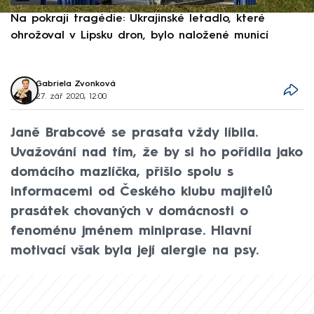
Na pokraji tragédie: Ukrajinské letadlo, které
P
ohrožoval v Lipsku dron, bylo naložené municí
e
Gabriela Zvonková
27. zář 2020, 12:00
Janě Brabcové se prasata vždy líbila.
Uvažování nad tím, že by si ho pořídila jako
domácího mazlíčka, přišlo spolu s
informacemi od Českého klubu majitelů
prasátek chovaných v domácnosti o
fenoménu jménem miniprase. Hlavní
motivací však byla její alergie na psy.