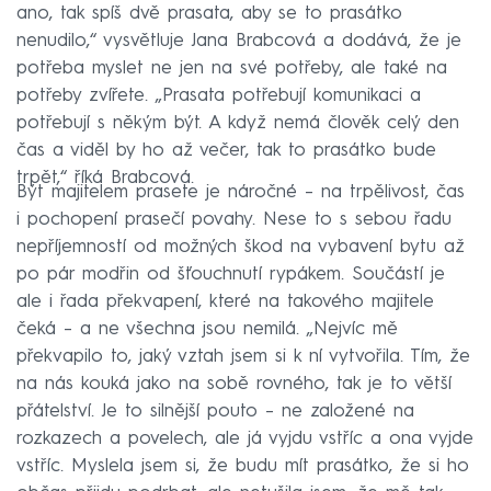
ano, tak spíš dvě prasata, aby se to prasátko
nenudilo,“ vysvětluje Jana Brabcová a dodává, že je
potřeba myslet ne jen na své potřeby, ale také na
potřeby zvířete. „Prasata potřebují komunikaci a
potřebují s někým být. A když nemá člověk celý den
čas a viděl by ho až večer, tak to prasátko bude
trpět,“ říká Brabcová.
Být majitelem prasete je náročné – na trpělivost, čas
i pochopení prasečí povahy. Nese to s sebou řadu
nepříjemností od možných škod na vybavení bytu až
po pár modřin od šťouchnutí rypákem. Součástí je
ale i řada překvapení, které na takového majitele
čeká – a ne všechna jsou nemilá. „Nejvíc mě
překvapilo to, jaký vztah jsem si k ní vytvořila. Tím, že
na nás kouká jako na sobě rovného, tak je to větší
přátelství. Je to silnější pouto – ne založené na
rozkazech a povelech, ale já vyjdu vstříc a ona vyjde
vstříc. Myslela jsem si, že budu mít prasátko, že si ho