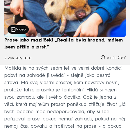
Video
Prase jako mazlíček? „Realita byla hrozná, málem
jsem přišla o prst.“
6 min čtení
2. čvn 2019, 00:00
Matilda je na svých sedm let ve velmi dobré kondici,
pobyt na zahradě jí svědčí – stejně jako pestrá
strava. Má svůj vlastní prostor, kam návštěvy nesmí,
protože tahle prasinka je teritoriální. Hlídá si nejen
svou zahradu, ale i svého člověka. Což je jedna z
věcí, která majitelům prasat poněkud ztěžuje život. „Já
bych obecně moc nedoporučovala, aby si lidé
pořizovali prase, pokud nemají zahradu, pokud na něj
nemají čas, povahu a trpělivost na prase –⁠ a pokud