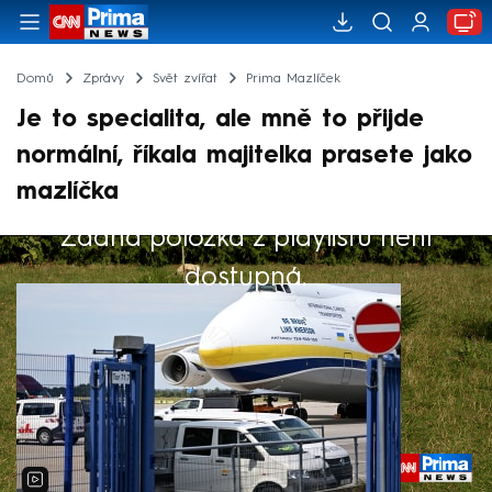
Domů
Zprávy
Svět zvířat
Prima Mazlíček
Je to specialita, ale mně to přijde
normální, říkala majitelka prasete jako
mazlíčka
Žádná položka z playlistu není
Výběr redakce
dostupná.