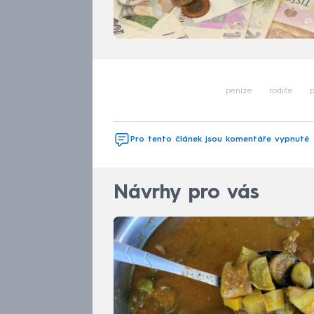
peníze
rodiče
p
Pro tento článek jsou komentáře vypnuté
Návrhy pro vás