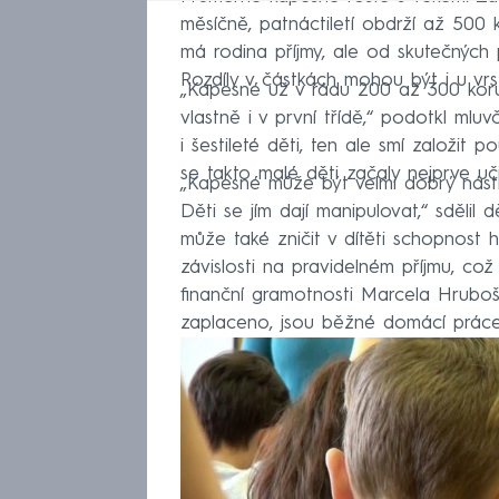
měsíčně, patnáctiletí obdrží až 500 
má rodina příjmy, ale od skutečných p
Rozdíly v částkách mohou být i u vrs
„Kapesné už v řádu 200 až 300 korun 
vlastně i v první třídě,“ podotkl mlu
i šestileté děti, ten ale smí založit 
se takto malé děti začaly nejprve uč
„Kapesné může být velmi dobrý nást
Děti se jím dají manipulovat,“ sdělil
může také zničit v dítěti schopnost hl
závislosti na pravidelném příjmu, což
finanční gramotnosti Marcela Hrubo
zaplaceno, jsou běžné domácí práce