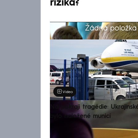
rizika?
Žádná položka z
Výběr redakce
Video
Na pokraji tragédie: Ukrajinsk
bylo naložené municí