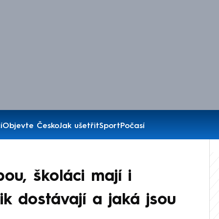
í
Objevte Česko
Jak ušetřit
Sport
Počasí
u, školáci mají i
ik dostávají a jaká jsou