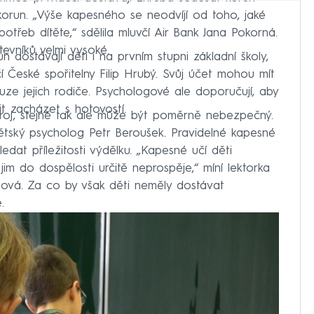
korun. „Výše kapesného se neodvíjí od toho, jaké
otřeb dítěte,“ sdělila mluvčí Air Bank Jana Pokorná.
tevníků velmi vysoké.
dostávají děti i na prvním stupni základní školy,
včí České spořitelny Filip Hrubý. Svůj účet mohou mít
pouze jejich rodiče. Psychologové ale doporučují, aby
it zacházet s hotovostí.
roj, stejně tak ale může být poměrně nebezpečný.
 dětský psycholog Petr Beroušek. Pravidelné kapesné
edat příležitosti výdělku. „Kapesné učí děti
 jim do dospělosti určitě neprospěje,“ míní lektorka
šová. Za co by však děti neměly dostávat
.