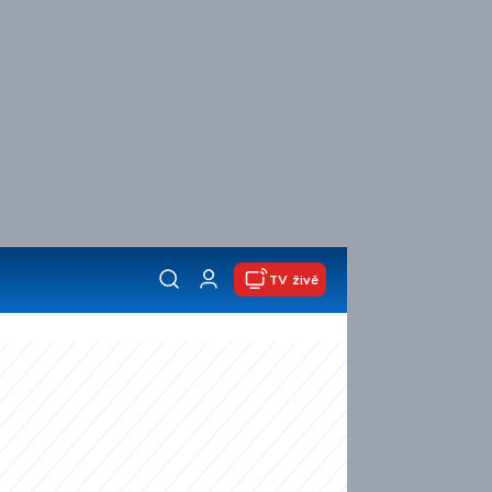
TV živě