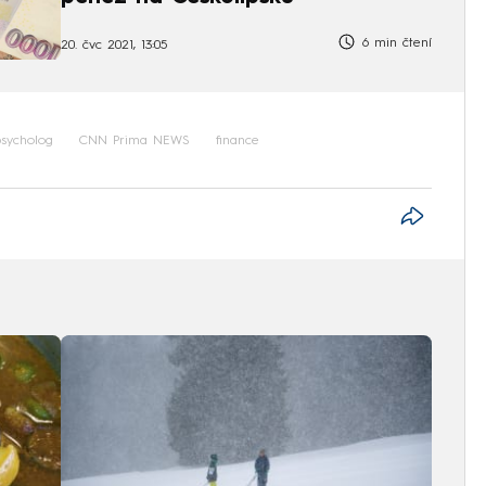
6 min čtení
20. čvc 2021, 13:05
sycholog
CNN Prima NEWS
finance