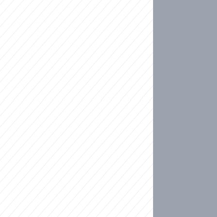
ideo
kat migranty do Česka? Sami by odešli, tvrdí exp
ické sebevraždě