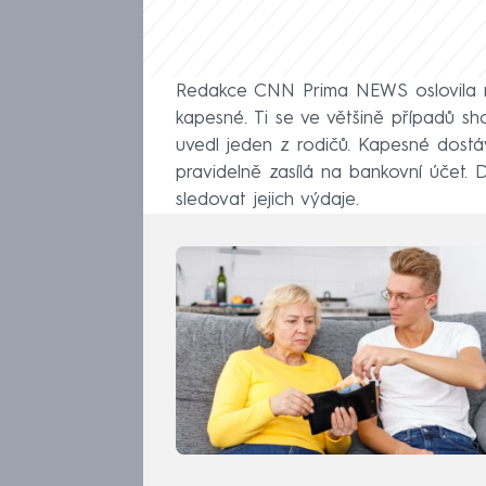
Redakce CNN Prima NEWS oslovila n
kapesné. Ti se ve většině případů sh
uvedl jeden z rodičů. Kapesné dostáv
pravidelně zasílá na bankovní účet.
sledovat jejich výdaje.
Průměrné kapesné roste s věkem. Za