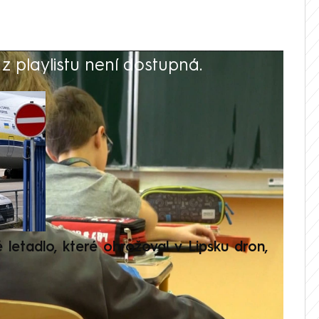
 playlistu není dostupná.
V
é letadlo, které ohrožoval v Lipsku dron,
Přilá
polit