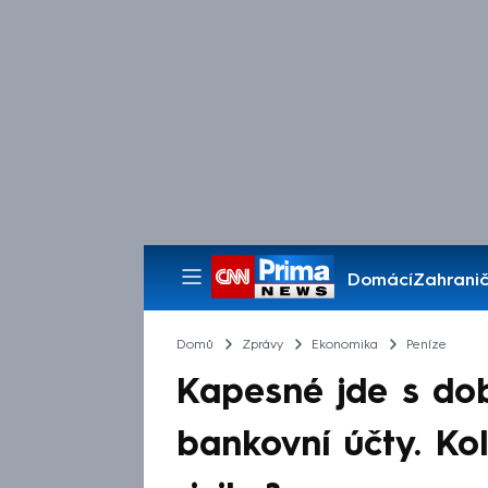
Domácí
Zahranič
Pořady
Domů
Zprávy
Ekonomika
Peníze
Kapesné jde s dobo
bankovní účty. Kol