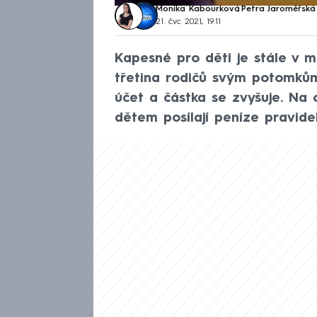
Monika Kabourková
,
Petra Jaroměřská
21. čvc 2021, 19:11
Kapesné pro děti je stále v 
třetina rodičů svým potomkům
účet a částka se zvyšuje. Na 
dětem posílají peníze pravidel