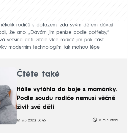
ěkolik rodičů s dotazem, zda svým dětem dávají
odli, že ano. „Dávám jim peníze podle potřeby,“
á většina dětí. Stále více rodičů jim pak část
 Díky moderním technologiím tak mohou lépe
Čtěte také
Itálie vytáhla do boje s mamánky.
Podle soudu rodiče nemusí věčně
živit své děti
6 min čtení
19. srp 2020, 08:45
tímco prvňáčci dostávají zhruba šedesát korun