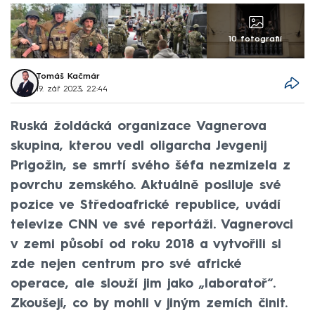
10 fotografií
Tomáš Kačmár
19. zář 2023, 22:44
Ruská žoldácká organizace Vagnerova
skupina, kterou vedl oligarcha Jevgenij
Prigožin, se smrtí svého šéfa nezmizela z
povrchu zemského. Aktuálně posiluje své
pozice ve Středoafrické republice, uvádí
televize CNN ve své reportáži. Vagnerovci
v zemi působí od roku 2018 a vytvořili si
zde nejen centrum pro své africké
operace, ale slouží jim jako „laboratoř“.
Zkoušejí, co by mohli v jiným zemích činit.