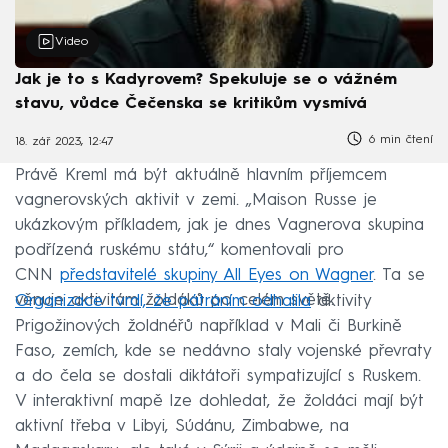
Video
Jak je to s Kadyrovem? Spekuluje se o vážném
stavu, vůdce Čečenska se kritikům vysmívá
6 min čtení
18. zář 2023, 12:47
Právě Kreml má být aktuálně hlavním příjemcem
vagnerovských aktivit v zemi. „Maison Russe je
ukázkovým příkladem, jak je dnes Vagnerova skupina
podřízená ruskému státu,“ komentovali pro
CNN
představitelé skupiny All Eyes on Wagner
. Ta se
věnuje aktivitám žoldáků po celém světě.
Organizace tvrdí, že pátráním odhalila
aktivity
Prigožinových žoldnéřů například v Mali či Burkině
Faso, zemích, kde se nedávno staly vojenské převraty
a do čela se dostali diktátoři sympatizující s Ruskem.
V interaktivní mapě lze dohledat, že žoldáci mají být
aktivní třeba v Libyi, Súdánu, Zimbabwe, na