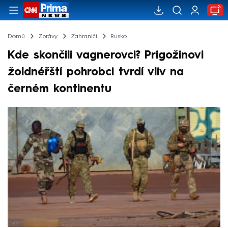
Domů
Zprávy
Zahraničí
Rusko
Kde skončili vagnerovci? Prigožinovi
žoldnéřští pohrobci tvrdí vliv na
černém kontinentu