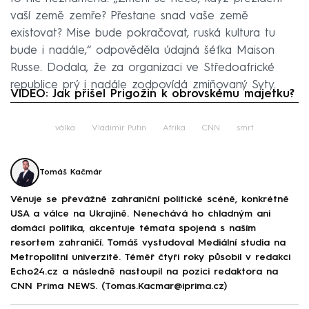
vaší země zemře? Přestane snad vaše země
existovat? Mise bude pokračovat, ruská kultura tu
bude i nadále,“ odpověděla údajná šéfka Maison
Russe. Dodala, že za organizaci ve Středoafrické
republice prý i nadále zodpovídá zmiňovaný Syty.
VIDEO: Jak přišel Prigožin k obrovskému majetku?
Failed to fetch
válka
Vladimir Putin
Afrika
CNN
smrt
Tomáš Kačmár
Věnuje se převážně zahraniční politické scéně, konkrétně
USA a válce na Ukrajině. Nenechává ho chladným ani
domácí politika, akcentuje témata spojená s naším
resortem zahraničí. Tomáš vystudoval Mediální studia na
Metropolitní univerzitě. Téměř čtyři roky působil v redakci
Echo24.cz a následně nastoupil na pozici redaktora na
CNN Prima NEWS. (Tomas.Kacmar@iprima.cz)