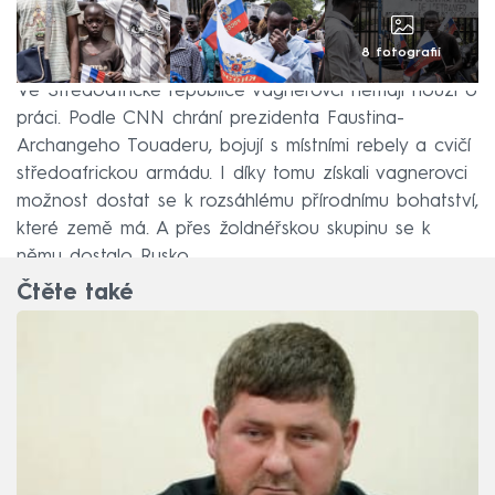
8 fotografií
Ve Středoafrické republice vagnerovci nemají nouzi o
práci. Podle CNN chrání prezidenta Faustina-
Archangeho Touaderu, bojují s místními rebely a cvičí
středoafrickou armádu. I díky tomu získali vagnerovci
možnost dostat se k rozsáhlému přírodnímu bohatství,
které země má. A přes žoldnéřskou skupinu se k
němu dostalo Rusko.
Čtěte také