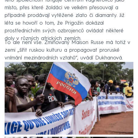
této společnosti funguje centrum vagnerovců jako
místo, přes které žoldáci ve velkém přesouvají a
případně prodávají vytěžené zlato či diamanty. Již
léta se hovoří o tom, že Prigožin dokázal
prostřednictvím svých ozbrojenců ovládat některé
doly v různých afrických zemích.
To ale není vše. Zmiňovaný Maison Russe má totiž v
zemi „šířit ruskou kulturu a propagovat proruské
vnímání mezinárodních vztahů“, uvádí Dukhanová.