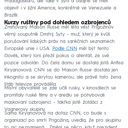
Madagaskaru, ale také v Sýrii a údajně se měli
objevit i v Jižní Americe, konkrétně ve Venezuele a
Brazílii.
Kurzy ruštiny pod dohledem ozbrojenců
Zmiňovaný Maison Russe měl léta vést Prigožinův
věrný souputník Dmitrij Syty – muž, který je kvůli
porušování lidských práv na sankčních seznamech
Evropské unie i USA.
Podle CNN
měl být tento
člověk, který loni přežil pokus o atentát, ze své
pozice odvolán. Do čela domu se dostala jistá Anfisa
Kiryanovová. CNN se do Maison Russe dostala jen
inkognito a se skrytou kamerou, ale právě tato žena
štáb televize prováděla.
Místní obyvatelé se zde učili rusky, v kinosálech se
promítaly ruské filmy a v areálu se pohybovali
maskovaní ozbrojenci – takřka jistě žoldáci z
Vagnerovy skupiny.
Sama Kiryanovová na dotaz CNN, co bude s
organizací po smrti Prigožina, uvedla, že pro skupinu
to nic neznamená. „Změní se něco, když prezident