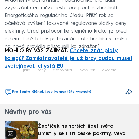
Argumenty potravinářů i obchodníků pro další
zvyšování cen může ještě podpořit rozhodnutí
Energetického regulačního úřadu. Příští rok se
očekává zvýšení takzvané regulované složky ceny
elektřiny. Úřad přistoupil ke stejnému kroku již před
rokem. Také tehdy potravináři i obchodníci v reakci
na nová pravidla přistoupili ke zdražení.
MOHLO BY VÁS ZAJÍMAT:
Chcete znát platy
kolegů? Zaměstnavatelé je už brzy budou muset
zveřejňovat, chystá EU
Failed to fetch
jídlo
ceny
ekonomika
Nový rok
ekonom
Pro tento článek jsou komentáře vypnuté
Návrhy pro vás
Žebříček nejhorších jídel světa.
Umístily se i tři české pokrmy, vévodí