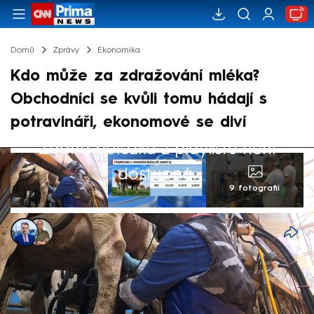
Domů
Zprávy
Ekonomika
Kdo může za zdražování mléka?
Obchodníci se kvůli tomu hádají s
potravináři, ekonomové se diví
Žádná položka z playlistu není
dostupná.
9 fotografií
Jan Krejsa
,
Antonin Roos
5. lis 2024, 17:54
Obchodníci varují před dalším zdražováním
cen vybraného zboží. Na zvyšování cen