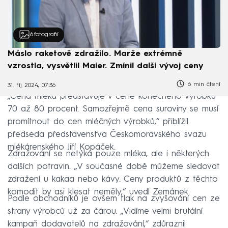
6
fotografií
Máslo raketově zdražilo. Marže extrémně
vzrostla, vysvětlil Maier. Zmínil další vývoj ceny
6 min čtení
31. říj 2024, 07:36
„Cena mléka představuje v ceně konečného výrobku
70 až 80 procent. Samozřejmě cena suroviny se musí
promítnout do cen mléčných výrobků,“ přiblížil
předseda představenstva Českomoravského svazu
mlékárenského Jiří Kopáček.
Zdražování se netýká pouze mléka, ale i některých
dalších potravin. „V současné době můžeme sledovat
zdražení u kakaa nebo kávy. Ceny produktů z těchto
komodit by asi klesat neměly,“ uvedl Zemánek.
Podle obchodníků je ovšem tlak na zvyšování cen ze
strany výrobců už za čárou. „Vidíme velmi brutální
kampaň dodavatelů na zdražování,“ zdůraznil