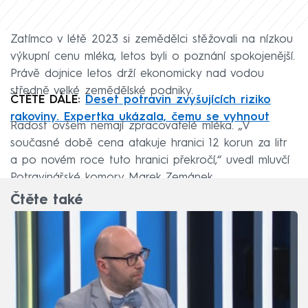
Zatímco v létě 2023 si zemědělci stěžovali na nízkou
výkupní cenu mléka, letos byli o poznání spokojenější.
Právě dojnice letos drží ekonomicky nad vodou
středně velké zemědělské podniky.
ČTĚTE DÁLE:
Deset potravin zvyšujících riziko
rakoviny. Expertka ukázala, čemu se vyhnout
Radost ovšem nemají zpracovatelé mléka. „V
současné době cena atakuje hranici 12 korun za litr
a po novém roce tuto hranici překročí,“ uvedl mluvčí
Potravinářské komory Marek Zemánek.
Čtěte také