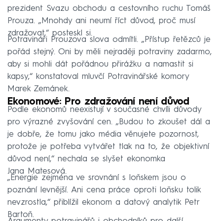
prezident Svazu obchodu a cestovního ruchu Tomáš
Prouza. „Mnohdy ani neumí říct důvod, proč musí
zdražovat,“ posteskl si.
Potravináři Prouzova slova odmítli. „Přístup řetězců je
pořád stejný. Oni by měli nejraději potraviny zadarmo,
aby si mohli dát pořádnou přirážku a namastit si
kapsy,“ konstatoval mluvčí Potravinářské komory
Marek Zemánek.
Ekonomové: Pro zdražování není důvod
Podle ekonomů neexistují v současné chvíli důvody
pro výrazné zvyšování cen. „Budou to zkoušet dál a
je dobře, že tomu jako média věnujete pozornost,
protože je potřeba vytvářet tlak na to, že objektivní
důvod není,“ nechala se slyšet ekonomka
Jana Matesová.
„Energie zejména ve srovnání s loňskem jsou o
poznání levnější. Ani cena práce oproti loňsku tolik
nevzrostla,“ přiblížil ekonom a datový analytik Petr
Bartoň.