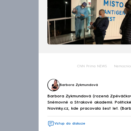
CNN Prima NEWS
Nemocnic
Barbora Zykmundová
Barbora Zykmundová (rozená Zpěváčkov
Sněmovně a Strakově akademii. Politick
Novinky.cz, kde pracovala šest let. (Ba
Vstup do diskuze