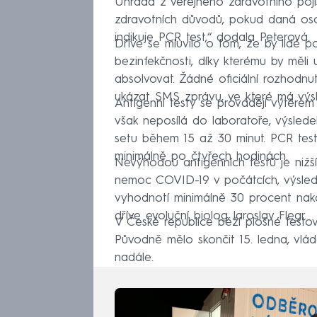
Úhrada z veřejného zdravotního poji
zdravotních důvodů, pokud daná os
indikuje PCR test,“ dodala Peterová.
Dříve se mluvilo o tom, že by lidé 
bezinfekčnosti, díky kterému by měli 
absolvovat. Žádné oficiální rozhodn
ukázat SMS zprávu, ve které má výs
Antigenní testy se provádějí výtěrem
však neposílá do laboratoře, výsled
setu během 15 až 30 minut. PCR test
minimálně po čtyřech hodinách.
Nevýhodou antigenních testů je nižší
nemoc COVID-19 v počátcích, výslede
vyhodnotí minimálně 30 procent nak
dříve evoluční biolog Jaroslav Flegr.
V České republice běží plošné testov
Původně mělo skončit 15. ledna, vlá
nadále.