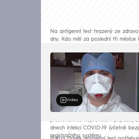
Na antigenní test hrazený ze zdravo
dny. Kdo měl za poslední tři měsíce 
Video
„Testování se neprovádí v případě, 
dnech infekci COVID-19 (včetně bezp
registračního systému.
Pokud člověk antigenní test potřeb