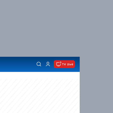
TV živě