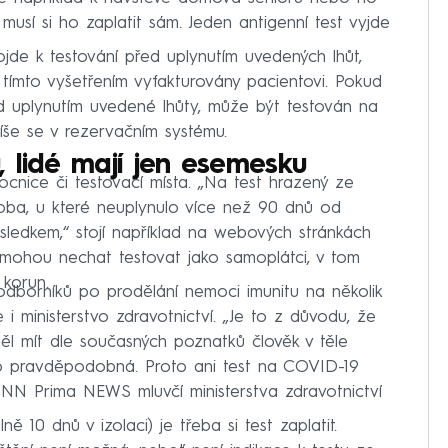
musí si ho zaplatit sám. Jeden antigenní test vyjde
jde k testování před uplynutím uvedených lhůt,
s tímto vyšetřením vyfakturovány pacientovi. Pokud
ed uplynutím uvedené lhůty, může být testován na
píše se v rezervačním systému.
 lidé mají jen esemesku
ocnice či testovací místa. „Na test hrazený ze
oba, u které neuplynulo více než 90 dnů od
sledkem,“ stojí například na webových stránkách
 mohou nechat testovat jako samoplátci, v tom
 korun.
dborníků po prodělání nemoci imunitu na několik
 i ministerstvo zdravotnictví. „Je to z důvodu, že
l mít dle současných poznatků člověk v těle
lo pravděpodobná. Proto ani test na COVID-19
 CNN Prima NEWS mluvčí ministerstva zdravotnictví
 10 dnů v izolaci) je třeba si test zaplatit.