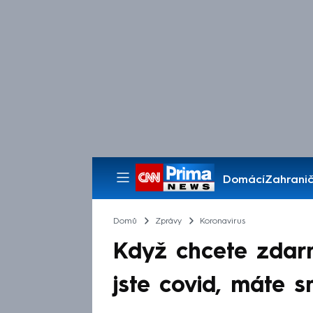
Domácí
Zahranič
Pořady
Domů
Zprávy
Koronavirus
Když chcete zdarm
jste covid, máte s