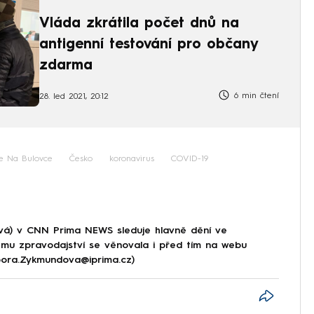
Vláda zkrátila počet dnů na
antigenní testování pro občany
zdarma
6 min čtení
28. led 2021, 20:12
e Na Bulovce
Česko
koronavirus
COVID-19
á) v CNN Prima NEWS sleduje hlavně dění ve
ému zpravodajství se věnovala i před tím na webu
rbora.Zykmundova@iprima.cz)