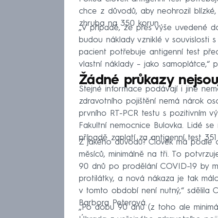
chce z důvodů, aby neohrozil blízké, 
zhruba na 350 korun.
„V případě, že přes výše uvedené do
budou náklady vzniklé v souvislosti 
pacient potřebuje antigenní test př
vlastní náklady – jako samoplátce,“ 
Žádné průkazy nejsou,
Stejné informace podávají i jiné nem
zdravotního pojištění nemá nárok os
prvního RT-PCR testu s pozitivním vý
Fakultní nemocnice Bulovka. Lidé se
případě zaplatí za antigenní test 351
Z jakého důvodu? Člověk má podle o
měsíců, minimálně na tři. To potvrzuje
90 dnů po prodělání COVID-19 by mě
protilátky, a nová nákaza je tak má
v tomto období není nutný,“ sdělila
Barbora Peterová.
„Po dobu 90 dnů (z toho ale minimálně