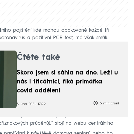
tního pojištění lidé mohou opakovaně každé tři
koronavirus a pozitivní PCR test, má však smůlu.
Čtěte také
Skoro jsem si sáhla na dno. Leží u
nás i třicátníci, říká primářka
covid oddělení
6 min čtení
8. úno 2021, 17:29
že osoba prodělala v uplynulých 90
říznakových průběhů),“ stojí na webu centrálního
uje například k návštěvě domova seniorů nebo ho