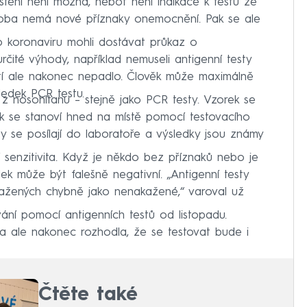
štění není možná, neboť není indikace k testu ze
oba nemá nové příznaky onemocnění. Pak se ale
po koronaviru mohli dostávat průkaz o
určité výhody, například nemuseli antigenní testy
utí ale nakonec nepadlo. Člověk může maximálně
ledek PCR testu.
 z nosohltanu – stejně jako PCR testy. Vzorek se
ek se stanoví hned na místě pomocí testovacího
y se posílají do laboratoře a výsledky jsou známy
 senzitivita. Když je někdo bez příznaků nebo je
k může být falešně negativní. „Antigenní testy
ažených chybně jako nenakažené,“ varoval už
ání pomocí antigenních testů od listopadu.
da ale nakonec rozhodla, že se testovat bude i
Čtěte také