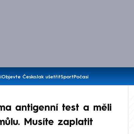
í
Objevte Česko
Jak ušetřit
Sport
Počasí
a antigenní test a měli
můlu. Musíte zaplatit