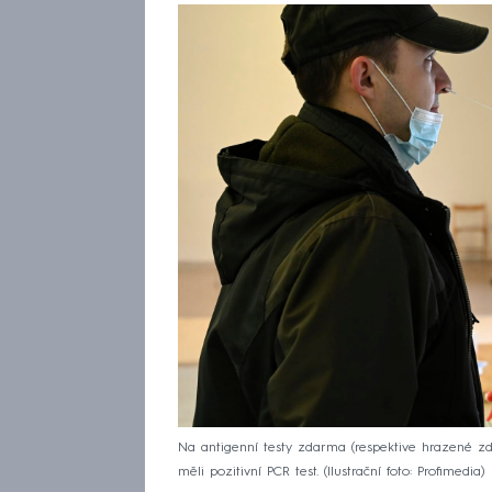
Na antigenní testy zdarma (respektive hrazené zd
měli pozitivní PCR test. (Ilustrační foto: Profimedia)