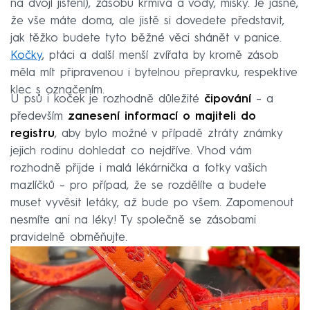
na dvojí jištění), zásobu krmiva a vody, misky. Je jasné,
že vše máte doma, ale jistě si dovedete představit,
jak těžko budete tyto běžné věci shánět v panice.
Kočky
, ptáci a další menší zvířata by kromě zásob
měla mít připravenou i bytelnou přepravku, respektive
klec s označením.
U psů i koček je rozhodně důležité
čipování
– a
především
zanesení informací o majiteli do
registru
, aby bylo možné v případě ztráty známky
jejich rodinu dohledat co nejdříve. Vhod vám
rozhodně přijde i malá lékárnička a fotky vašich
mazlíčků – pro případ, že se rozdělíte a budete
muset vyvěsit letáky, až bude po všem. Zapomenout
nesmíte ani na léky! Ty společně se zásobami
pravidelně obměňujte.