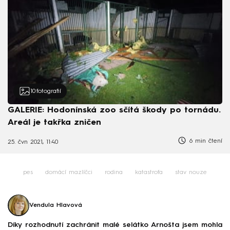
10
fotografií
GALERIE: Hodonínská zoo sčítá škody po tornádu.
Areál je takřka zničen
6 min čtení
25. čvn 2021, 11:40
pes
domácí mazlíčci
rodina
katastrofa
stav nouze
Vendula Hlavová
Díky rozhodnutí zachránit malé selátko Arnošta jsem mohla