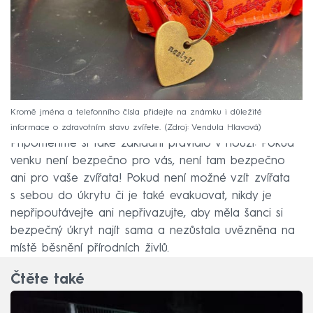
Kromě jména a telefonního čísla přidejte na známku i důležité
informace o zdravotním stavu zvířete.
Zdroj: Vendula Hlavová
Připomeňme si také základní pravidlo v nouzi: Pokud
venku není bezpečno pro vás, není tam bezpečno
ani pro vaše zvířata! Pokud není možné vzít zvířata
s sebou do úkrytu či je také evakuovat, nikdy je
nepřipoutávejte ani nepřivazujte, aby měla šanci si
bezpečný úkryt najít sama a nezůstala uvězněna na
místě běsnění přírodních živlů.
Čtěte také