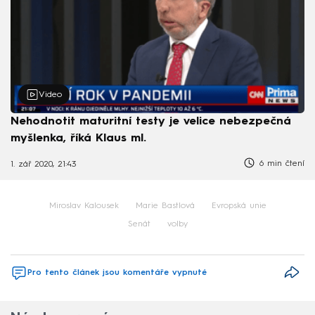
Video
Nehodnotit maturitní testy je velice nebezpečná
myšlenka, říká Klaus ml.
6 min čtení
1. zář 2020, 21:43
Miroslav Kalousek
Marie Bastlová
Evropská unie
Senát
volby
Pro tento článek jsou komentáře vypnuté