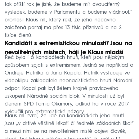
tak příští rok je jisté, že budeme mít dvouciferný
výsledek, budeme v Parlamentu a budeme vládnout,“
prohlásil Klaus ml., který řekl, že jeho nedávno
založená partaj má přes 13 tisíc příznivců a na 2
tisíce členů.
Kandidáti s extremistickou minulostí? Jsou na
nevolitelných místech, hájí je Klaus mladší
Řeč byla i o kandidátech hnutí, kteří jsou nějakým
způsobem spjati s extremismem. Jedná se například o
Ondřeje Hutníka či Jana Kopala. Hutník vystupuje ve
videoklipu zakladatele neonacistického hnutí Národní
odpor. Kopal pak byl šéfem krajně pravicového
uskupení Národně sociální blok. V minulosti už byl
členem SPD Tomia Okamury, odkud ho v roce 2017
vyloučili pro extremistické názory.
Klaus ml. tvrdí, že lidé na kandidátkách jeho hnutí
jsou „v drtivé většině lékaři či ředitelé základních škol“
a mezi nimi se na nevolitelném místě objeví člověk,