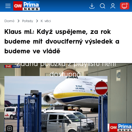
Domů
Pořady
K věci
Klaus ml.: Když uspějeme, za rok
budeme mít dvouciferný výsledek a
budeme ve vládě
Žádná položka z playlistu není
Výběr redakce
dostupná.