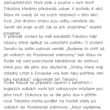
zastupitelstvích. Nyní však o pozice v nich hnutí
Trikolóra, kterému předsedá, usiluje. V pořadu K věci
Klaus ml. uvedl, že na svých názorech v této věci
trvá. „Na druhou stranu jsou volby, nemáme sílu
Senát ani kraje zrušit, tak se jich účastníme,“ doplnil
poslanec.
V případě zvolení by měli kandidáti Trikolóry hájit
názory, které aplikují na celostátní politiku. O zrušení
Senátu by zatím usilovat neměli. „Budeme to chtít až
při volbách do Poslanecké sněmovny,“ řekl Klaus ml.
Podle něj není pokrytecké kandidovat do institucí,
které jsou dle jeho slov zbytečné. „Strany, které mají
chladný vztah k Evropské unii, kam taky patříme, tam
taky kandidují,“ odpověděl šéf Trikolóry.
Podle Klause by případný úspěch v senátních i
krajských volbách mohl být odrazovým můstkem pro
jeho hnutí. Dokonce by se dle jeho slov v příštím
roce Trikolóra mohla podílet na tvorbě vlády po
volbách do Poslanecké sněmovny. „Když uspějeme,