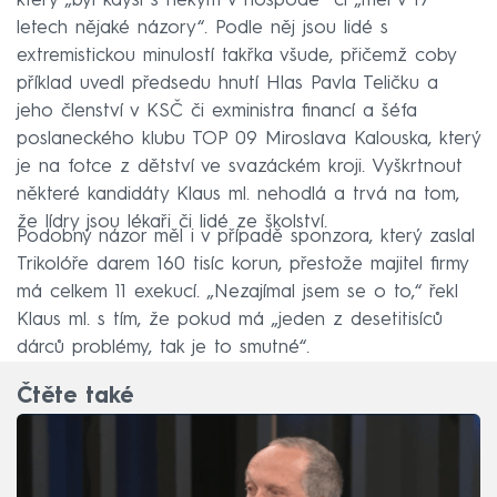
který „byl kdysi s někým v hospodě“ či „měl v 17
letech nějaké názory“. Podle něj jsou lidé s
extremistickou minulostí takřka všude, přičemž coby
příklad uvedl předsedu hnutí Hlas Pavla Teličku a
jeho členství v KSČ či exministra financí a šéfa
poslaneckého klubu TOP 09 Miroslava Kalouska, který
je na fotce z dětství ve svazáckém kroji. Vyškrtnout
některé kandidáty Klaus ml. nehodlá a trvá na tom,
že lídry jsou lékaři či lidé ze školství.
Podobný názor měl i v případě sponzora, který zaslal
Trikolóře darem 160 tisíc korun, přestože majitel firmy
má celkem 11 exekucí. „Nezajímal jsem se o to,“ řekl
Klaus ml. s tím, že pokud má „jeden z desetitisíců
dárců problémy, tak je to smutné“.
Čtěte také