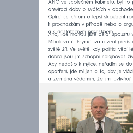
ANO ve společném kabinetu, byl to
otevírací doby o svátcích v obchode
Opíral se přitom o lepší skloubení r
k procházkám v přírodě nebo o argum
a s dostatečným předstihem.
Ano, lidé mohou jistě dělat spoustu věc
Miholova či Prymulova ražení představ
světě žít. Ve světě, kdy politici věd
dobra jsou jim schopni nalajnovat ži
Aby nedošlo k mýlce, neřadím se do
opatření, jde mi jen o to, aby je v
a zejména vědomím, že jimi ovlivňují 