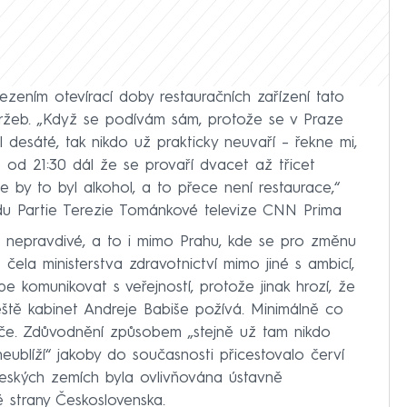
zením otevírací doby restauračních zařízení tato
tržeb. „Když se podívám sám, protože se v Praze
l desáté, tak nikdo už prakticky neuvaří – řekne mi,
od 21:30 dál že se provaří dvacet až třicet
e by to byl alkohol, a to přece není restaurace,“
řadu Partie Terezie Tománkové televize CNN Prima
ně nepravdivé, a to i mimo Prahu, kde se pro změnu
čela ministerstva zdravotnictví mimo jiné s ambicí,
e komunikovat s veřejností, protože jinak hrozí, že
 ještě kabinet Andreje Babiše požívá. Minimálně co
ýče. Zdůvodnění způsobem „stejně už tam nikdo
 neublíží“ jakoby do současnosti přicestovalo červí
českých zemích byla ovlivňována ústavně
 strany Československa.