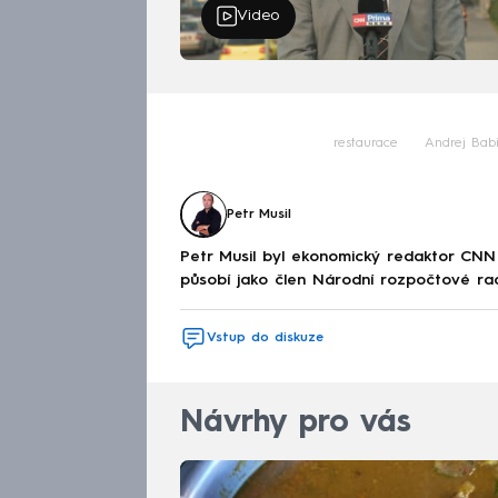
Video
restaurace
Andrej Babi
Petr Musil
Petr Musil byl ekonomický redaktor CNN
působí jako člen Národní rozpočtové ra
Vstup do diskuze
Návrhy pro vás