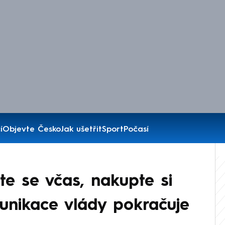
í
Objevte Česko
Jak ušetřit
Sport
Počasí
e se včas, nakupte si
munikace vlády pokračuje