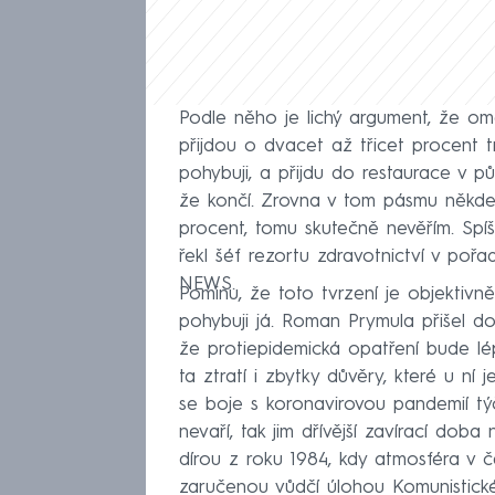
Podle něho je lichý argument, že ome
přijdou o dvacet až třicet procent 
pohybuji, a přijdu do restaurace v pů
že končí. Zrovna v tom pásmu někde 
procent, tomu skutečně nevěřím. Spíš
řekl šéf rezortu zdravotnictví v po
NEWS.
Pominu, že toto tvrzení je objektiv
pohybuji já. Roman Prymula přišel do 
že protiepidemická opatření bude lép
ta ztratí i zbytky důvěry, které u ní
se boje s koronavirovou pandemií t
nevaří, tak jim dřívější zavírací doba
dírou z roku 1984, kdy atmosféra v 
zaručenou vůdčí úlohou Komunistické