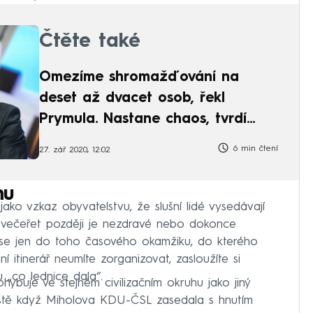
Čtěte také
Omezíme shromažďování na
deset až dvacet osob, řekl
Prymula. Nastane chaos, tvrdí
Válek
6 min čtení
27. zář 2020, 12:02
nu
ako vzkaz obyvatelstvu, že slušní lidé vysedávají
a večeřet později je nezdravé nebo dokonce
 se jen do toho časového okamžiku, do kterého
í itinerář neumíte zorganizovat, zasloužíte si
 „co lednice dala“.
ohybuje ve stejném civilizačním okruhu jako jiný
. Ještě když Miholova KDU-ČSL zasedala s hnutím