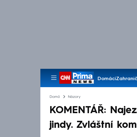
Domácí
Zahranič
Pořady
Domů
Názory
KOMENTÁŘ: Najezt
jindy. Zvláštní ko