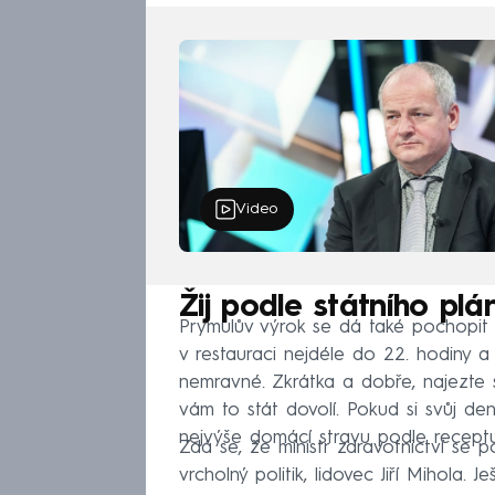
Video
Žij podle státního plá
Prymulův výrok se dá také pochopit j
v restauraci nejdéle do 22. hodiny 
nemravné. Zkrátka a dobře, najezte
vám to stát dovolí. Pokud si svůj denn
nejvýše domácí stravu podle receptu
Zdá se, že ministr zdravotnictví se p
vrcholný politik, lidovec Jiří Mihola