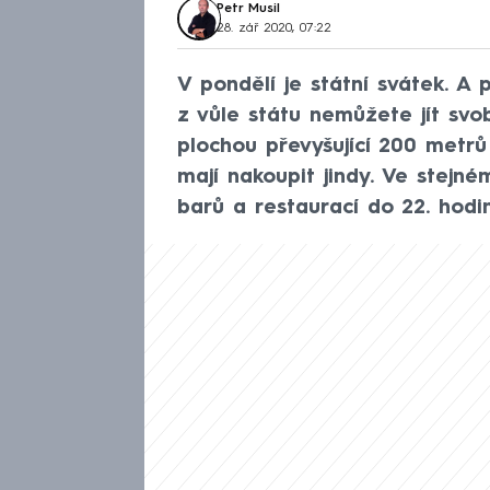
Petr Musil
28. zář 2020, 07:22
V pondělí je státní svátek. A 
z vůle státu nemůžete jít sv
plochou převyšující 200 metrů 
mají nakoupit jindy. Ve stejn
barů a restaurací do 22. hodi