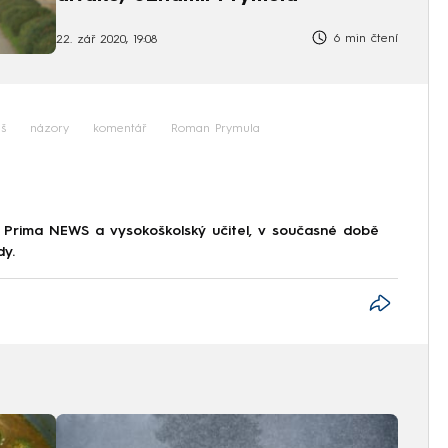
6 min čtení
22. zář 2020, 19:08
š
názory
komentář
Roman Prymula
 Prima NEWS a vysokoškolský učitel, v současné době
dy.