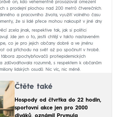
 právě on, kdo vehementně prosazoval omezení
ch s prodejní plochou nad 200 metrů čtverečních.
odinného a pracovního života, využití volného času
enty, že si lidé přece mohou nakoupit v jiné dny
í zcela jinak, respektive tak, jak si politici
ují. Jde jen o to, jestli chtějí v takto nastaveném
í lépe, co je pro jejich občany dobré a ve jménu
vot od příchodu na svět až po spočinutí v hrobě.
 tábora zpochybňovačů protiepidemických
láda zdůvodňovala rozumně, s respektem k občanům
miliony lidských osudů. Nic víc, nic méně.
Čtěte také
Hospody od čtvrtka do 22 hodin,
sportovní akce jen pro 2000
diváků, oznámil Prymula