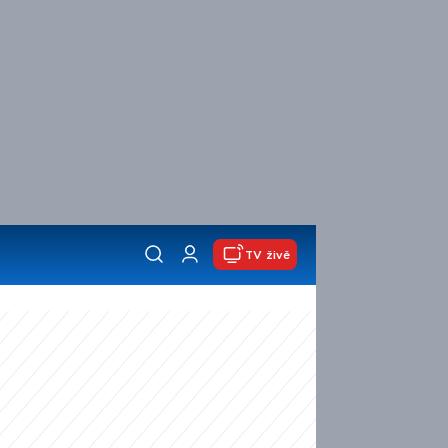
TV živě