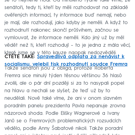
se to nejméně hodí. Od minulého týdne také víme, že
senátoři, tedy ti, kteří by měli rozhodovat na základě
ověřených informací, ty informace buď nemají, nebo
je mají, ale rozhodují, jako kdyby je neměli. A když to
rozhodnutí nakonec skončí průšvihem, začnou se
vymlouvat, že informace neměli. Kdo jiný už by měl
vědět než ti, kteří rozhodují – to je jedna z mála věcí,
které jsme se v této kauze naopak nedozvěděli.
ČTĚTE TAKÉ:
Spravedlivá odplata za nenávist k
socialismu, velebil tisk rozhodnutí soudce Fremra
Takže senátoři jsou z obliga, protože Roberta
Fremra sice minulý týden těsnou většinou 36 hlasů
zvolili, ale o pár dní později si za to nasypali popel
na hlavu a nechali se slyšet, že teď už by to
neudělali. Nově také víme, že ani v onom slavném
poradním panelu prezidenta Pavla nepanuje zrovna
názorová shoda. Podle Elišky Wagnerové a Ivany
Janů se o Fremrových problematických rozsudcích
vědělo, podle Anny Šabatové nikoli. Takže poradní