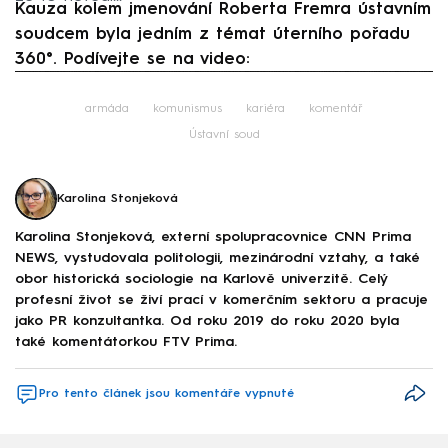
Kauza kolem jmenování Roberta Fremra ústavním
soudcem byla jedním z témat úterního pořadu
360°. Podívejte se na video:
Failed to fetch
armáda
komunismus
kariéra
komentář
Ústavní soud
Karolina Stonjeková
Karolina Stonjeková, externí spolupracovnice CNN Prima
NEWS, vystudovala politologii, mezinárodní vztahy, a také
obor historická sociologie na Karlově univerzitě. Celý
profesní život se živí prací v komerčním sektoru a pracuje
jako PR konzultantka. Od roku 2019 do roku 2020 byla
také komentátorkou FTV Prima.
Pro tento článek jsou komentáře vypnuté