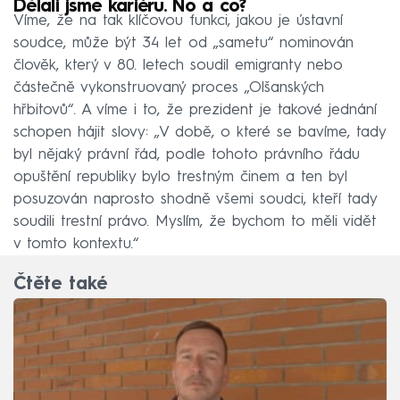
Dělali jsme kariéru. No a co?
Víme, že na tak klíčovou funkci, jakou je ústavní
soudce, může být 34 let od „sametu“ nominován
člověk, který v 80. letech soudil emigranty nebo
částečně vykonstruovaný proces „Olšanských
hřbitovů“. A víme i to, že prezident je takové jednání
schopen hájit slovy: „V době, o které se bavíme, tady
byl nějaký právní řád, podle tohoto právního řádu
opuštění republiky bylo trestným činem a ten byl
posuzován naprosto shodně všemi soudci, kteří tady
soudili trestní právo. Myslím, že bychom to měli vidět
v tomto kontextu.“
Čtěte také