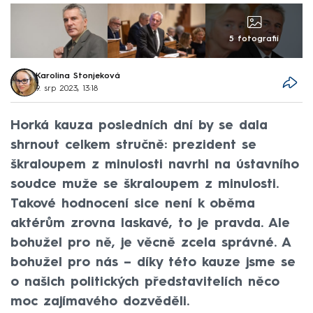
5 fotografií
Karolina Stonjeková
9. srp 2023, 13:18
Horká kauza posledních dní by se dala
shrnout celkem stručně: prezident se
škraloupem z minulosti navrhl na ústavního
soudce muže se škraloupem z minulosti.
Takové hodnocení sice není k oběma
aktérům zrovna laskavé, to je pravda. Ale
bohužel pro ně, je věcně zcela správné. A
bohužel pro nás – díky této kauze jsme se
o našich politických představitelích něco
moc zajímavého dozvěděli.