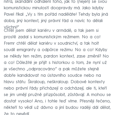
nitra, skandální odhalení toho, jak to (nejen) se svou
komunistickou minulostí doopravdy má. Jako kdyby
Pavel říkal: „Vy s tím pořád naděláte! Tehdy byla jiná
doba, jiný kontext, jiný právní řád a navíc to dělali
všichni!“
Chtěl jsem dělat kariéru v armádě, a tak jsem si
prostě zadal s komunistickým režimem. No a co!
Fremr chtěl dělat kariéru v soudnictví, a tak holt
soudil emigranty a odpůrce režimu. No a co! Kdyby
se někdy ten režim, pardon kontext, zase změnil? No
a co! Důležité je přijít s historkou o tom, že nyní už
je všechno „odpracováno“ a pak můžete stejně
dobře kandidovat na ústavního soudce nebo na
hlavu státu. Škraloup, neškraloup. Dobové kontexty
nebo právní řády přicházejí a odcházejí, ale ti, kteří
se jim umějí pružně přizpůsobit, zůstávají. A mohou se
dostat vysoko! Ano, i tohle teď víme. Přesněji řečeno,
někteří to vědí už dávno a jiní budou raději dál dělat,
že to nevědí...