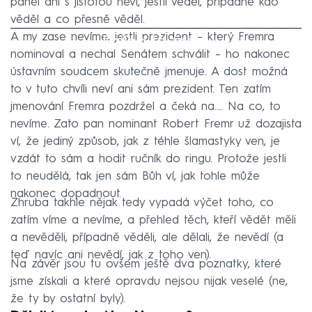
panel ani s jistotou neví, jestli věděl, případně kdo
věděl a co přesně věděl.
A my zase nevíme, jestli prezident – který Fremra
Failed to fetch
nominoval a nechal Senátem schválit – ho nakonec
ústavním soudcem skutečně jmenuje. A dost možná
to v tuto chvíli neví ani sám prezident. Ten zatím
jmenování Fremra pozdržel a čeká na.... Na co, to
nevíme. Zato pan nominant Robert Fremr už dozajista
ví, že jediný způsob, jak z téhle šlamastyky ven, je
vzdát to sám a hodit ručník do ringu. Protože jestli
to neudělá, tak jen sám Bůh ví, jak tohle může
nakonec dopadnout.
Zhruba takhle nějak tedy vypadá výčet toho, co
zatím víme a nevíme, a přehled těch, kteří vědět měli
a nevěděli, případně věděli, ale dělali, že nevědí (a
teď navíc ani nevědí, jak z toho ven).
Na závěr jsou tu ovšem ještě dva poznatky, které
jsme získali a které opravdu nejsou nijak veselé (ne,
že ty by ostatní byly).