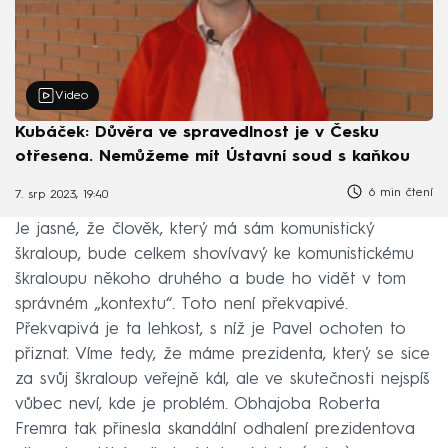
Video
Kubáček: Důvěra ve spravedlnost je v Česku
otřesena. Nemůžeme mít Ústavní soud s kaňkou
6 min čtení
7. srp 2023, 19:40
Je jasné, že člověk, který má sám komunistický
škraloup, bude celkem shovívavý ke komunistickému
škraloupu někoho druhého a bude ho vidět v tom
správném „kontextu“. Toto není překvapivé.
Překvapivá je ta lehkost, s níž je Pavel ochoten to
přiznat. Víme tedy, že máme prezidenta, který se sice
za svůj škraloup veřejně kál, ale ve skutečnosti nejspíš
vůbec neví, kde je problém. Obhajoba Roberta
Fremra tak přinesla skandální odhalení prezidentova