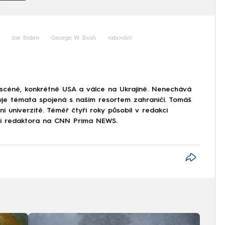
Joe Biden
George W. Bush
rabování
 scéně, konkrétně USA a válce na Ukrajině. Nenechává
uje témata spojená s naším resortem zahraničí. Tomáš
í univerzitě. Téměř čtyři roky působil v redakci
ici redaktora na CNN Prima NEWS.