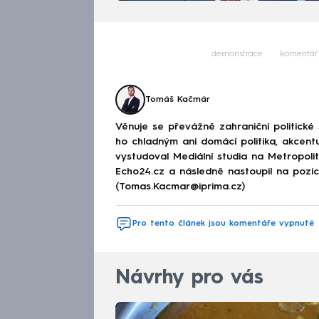
demonstrace
komentář
Tomáš Kačmár
Věnuje se převážně zahraniční politické
ho chladným ani domácí politika, akcent
vystudoval Mediální studia na Metropolitn
Echo24.cz a následně nastoupil na poz
(Tomas.Kacmar@iprima.cz)
Pro tento článek jsou komentáře vypnuté
Návrhy pro vás