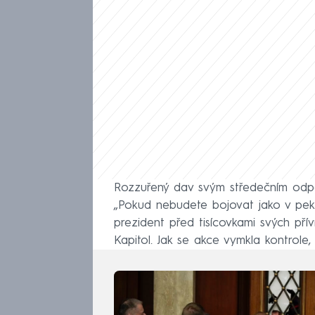
Rozzuřený dav svým středečním odp
„Pokud nebudete bojovat jako v pekle
prezident před tisícovkami svých př
Kapitol. Jak se akce vymkla kontrole, 