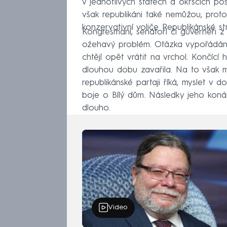
v jednotlivých státech a okrscích po
však republikáni také nemůžou, prot
konzervativní voliče Republikánské s
Kongresmani, senátoři či guvernéři z
ožehavý problém. Otázka vypořádán
chtějí opět vrátit na vrchol. Končící 
dlouhou dobu zavařila. Na to však měl
republikánské partaji říká, myslet v
boje o Bílý dům. Následky jeho konán
dlouho.
Video