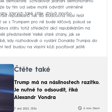
sílili demokraté. Schvalovat jednání demonstrantů
ože by tím od sebe mohli odvrátit umírněné
trany, kterých také stále zbývá mnoho.
 řad republikánů tak do budoucna musí řešit
í se s Trumpem pro ně bude klíčová, pokud se
hlava státu totiž středeční akcí republikánům na
i představitelé Velké staré strany, jak se
 době, kdy rozhodovali o vyslání Donalda Trumpa do
í teď budou na vlastní kůži pociťovat ještě
Čtěte také
Trump má na násilnostech razítko.
Je nutné to odsoudit, říká
Alexandr Vondra
6 min čtení
7. led 2021, 13:54