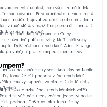
 bezprecedentní událost, má ovšem za následek i
d Trumpa odvracet. Před proniknutím demonstrantů
dnání i nadále bojovat za dosluhujícího prezidenta
ání v řadě států, v nichž Trump prohrál. I oni totiž
ošlo k volebním podvodům.
říklad republikánská kongresmanka Cathy
ce původně patřila mezi ty, kteří chtěli volby
oupila. Další zástupce republikánů Adam Kinzinger
volá po zahájení procesu impeachmentu, tedy
Trumpem?
osti můžou do značné míry sami. Ano, dav na Kapitol
i díky tomu, že cítil podporu z řad republikánů.
řitelnému vystupování za ním totiž do té doby
příznivců.
it palčivou otázku. Řadu republikánských voličů
. Pokud se vůči němu tedy začnou jednotliví politici
 jejich podporu. Došlo by tak k tomu, že by