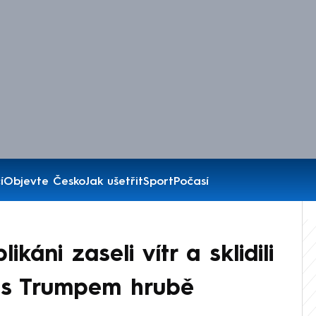
í
Objevte Česko
Jak ušetřit
Sport
Počasí
áni zaseli vítr a sklidili
t s Trumpem hrubě