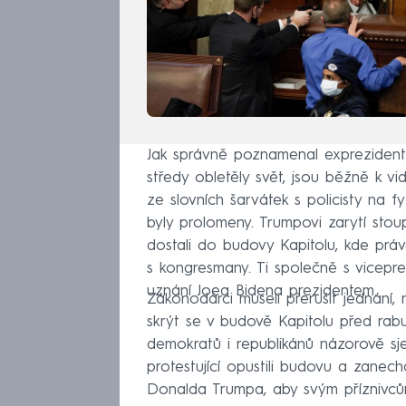
Jak správně poznamenal exprezident
středy obletěly svět, jsou běžně k vi
ze slovních šarvátek s policisty na fy
byly prolomeny. Trumpovi zarytí stou
dostali do budovy Kapitolu, kde právě
s kongresmany. Ti společně s vicepr
uznání Joea Bidena prezidentem.
Zákonodárci museli přerušit jednání
skrýt se v budově Kapitolu před rabuj
demokratů i republikánů názorově sje
protestující opustili budovu a zanec
Donalda Trumpa, aby svým příznivců