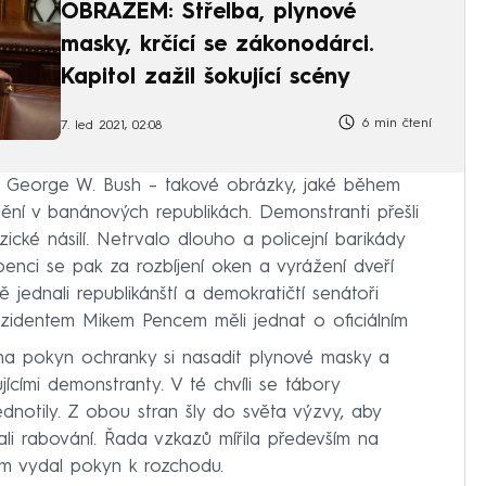
OBRAZEM: Střelba, plynové
masky, krčící se zákonodárci.
Kapitol zažil šokující scény
6 min čtení
7. led 2021, 02:08
 George W. Bush – takové obrázky, jaké během
dění v banánových republikách. Demonstranti přešli
zické násilí. Netrvalo dlouho a policejní barikády
penci se pak za rozbíjení oken a vyrážení dveří
 jednali republikánští a demokratičtí senátoři
ezidentem Mikem Pencem měli jednat o oficiálním
, na pokyn ochranky si nasadit plynové masky a
ícími demonstranty. V té chvíli se tábory
dnotily. Z obou stran šly do světa výzvy, aby
hali rabování. Řada vzkazů mířila především na
m vydal pokyn k rozchodu.