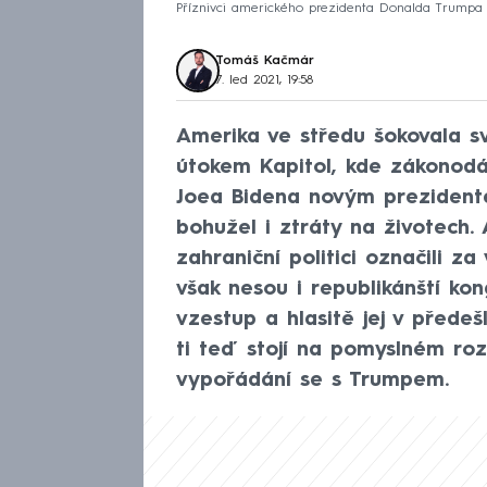
Příznivci amerického prezidenta Donalda Trumpa v
Tomáš Kačmár
7. led 2021, 19:58
Amerika ve středu šokovala sv
útokem Kapitol, kde zákonodár
Joea Bidena novým prezidente
bohužel i ztráty na životech.
zahraniční politici označili za
však nesou i republikánští kon
vzestup a hlasitě jej v předeš
ti teď stojí na pomyslném roz
vypořádání se s Trumpem.