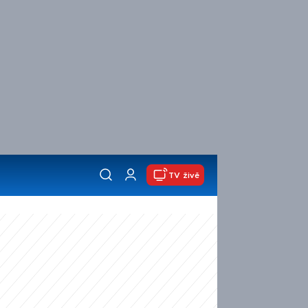
TV živě