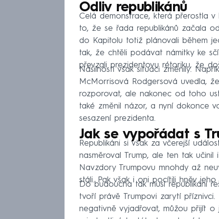
Odliv republikánů
Celá demonstrace, která přerostla v
to, že se řada republikánů začala o
do Kapitolu totiž plánovali během je
tak, že chtěli podávat námitky ke sčít
převzali prezidentovu rétoriku, že d
Násilnosti však situaci změnily. Nap
McMorrisová Rodgersová uvedla, že si
rozporovat, ale nakonec od toho ust
také změnil názor, a nyní dokonce 
sesazení prezidenta.
Jak se vypořádat s 
Republikáni si však za včerejší udál
nasměroval Trump, ale ten tak učinil 
Navzdory Trumpovu mnohdy až neuvě
stáli. Pak však i oni pocítili hněv jeho 
Do budoucna tak musí republikáni řeš
tvoří právě Trumpovi zarytí příznivci
negativně vyjadřovat, můžou přijít o