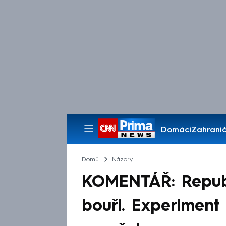
Domácí
Zahranič
Pořady
Domů
Názory
KOMENTÁŘ: Republik
bouři. Experimen