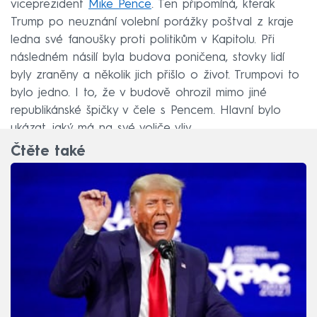
viceprezident
Mike Pence
. Ten připomíná, kterak
Trump po neuznání volební porážky poštval z kraje
ledna své fanoušky proti politikům v Kapitolu. Při
následném násilí byla budova poničena, stovky lidí
byly zraněny a několik jich přišlo o život. Trumpovi to
bylo jedno. I to, že v budově ohrozil mimo jiné
republikánské špičky v čele s Pencem. Hlavní bylo
ukázat, jaký má na své voliče vliv.
Čtěte také