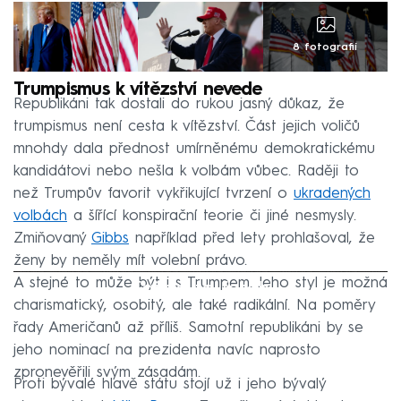
8 fotografií
Trumpismus k vítězství nevede
Republikáni tak dostali do rukou jasný důkaz, že
trumpismus není cesta k vítězství. Část jejich voličů
mnohdy dala přednost umírněnému demokratickému
kandidátovi nebo nešla k volbám vůbec. Raději to
než Trumpův favorit vykřikující tvrzení o
ukradených
volbách
a šířící konspirační teorie či jiné nesmysly.
Zmiňovaný
Gibbs
například před lety prohlašoval, že
ženy by neměly mít volební právo.
A stejné to může být i s Trumpem. Jeho styl je možná
Failed to fetch
charismatický, osobitý, ale také radikální. Na poměry
řady Američanů až příliš. Samotní republikáni by se
jeho nominací na prezidenta navíc naprosto
zpronevěřili svým zásadám.
Proti bývalé hlavě státu stojí už i jeho bývalý