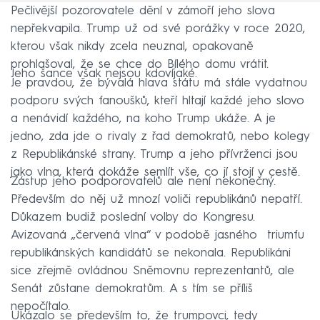
Pečlivější pozorovatele dění v zámoří jeho slova
nepřekvapila. Trump už od své porážky v roce 2020,
kterou však nikdy zcela neuznal, opakovaně
prohlašoval, že se chce do Bílého domu vrátit.
Jeho šance však nejsou kdovíjaké.
Je pravdou, že bývalá hlava státu má stále vydatnou
podporu svých fanoušků, kteří hltají každé jeho slovo
a nenávidí každého, na koho Trump ukáže. A je
jedno, zda jde o rivaly z řad demokratů, nebo kolegy
z Republikánské strany. Trump a jeho přívrženci jsou
jako vlna, která dokáže semlít vše, co jí stojí v cestě.
Zástup jeho podporovatelů ale není nekonečný.
Především do něj už mnozí voliči republikánů nepatří.
Důkazem budiž poslední volby do Kongresu.
Avizovaná „červená vlna“ v podobě jasného triumfu
republikánských kandidátů se nekonala. Republikáni
sice zřejmě ovládnou Sněmovnu reprezentantů, ale
Senát zůstane demokratům. A s tím se příliš
nepočítalo.
Ukázalo se především to, že trumpovci, tedy