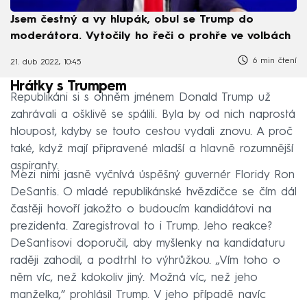
Jsem čestný a vy hlupák, obul se Trump do
moderátora. Vytočily ho řeči o prohře ve volbách
6 min čtení
21. dub 2022, 10:45
Hrátky s Trumpem
Republikáni si s ohněm jménem Donald Trump už
zahrávali a ošklivě se spálili. Byla by od nich naprostá
hloupost, kdyby se touto cestou vydali znovu. A proč
také, když mají připravené mladší a hlavně rozumnější
aspiranty.
Mezi nimi jasně vyčnívá úspěšný guvernér Floridy Ron
DeSantis. O mladé republikánské hvězdičce se čím dál
častěji hovoří jakožto o budoucím kandidátovi na
prezidenta. Zaregistroval to i Trump. Jeho reakce?
DeSantisovi doporučil, aby myšlenky na kandidaturu
raději zahodil, a podtrhl to výhrůžkou. „Vím toho o
něm víc, než kdokoliv jiný. Možná víc, než jeho
manželka,“ prohlásil Trump. V jeho případě navíc