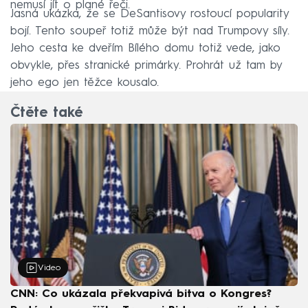
nemusí jít o plané řeči.
Jasná ukázka, že se DeSantisovy rostoucí popularity
bojí. Tento soupeř totiž může být nad Trumpovy síly.
Jeho cesta ke dveřím Bílého domu totiž vede, jako
obvykle, přes stranické primárky. Prohrát už tam by
jeho ego jen těžce kousalo.
Čtěte také
Video
CNN: Co ukázala překvapivá bitva o Kongres?