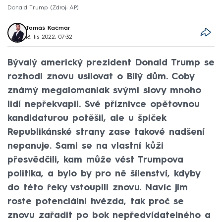
Donald Trump
Zdroj: AP
Tomáš Kačmár
18. lis 2022, 07:32
Bývalý americký prezident Donald Trump se
rozhodl znovu usilovat o Bílý dům. Coby
známý megalomaniak svými slovy mnoho
lidí nepřekvapil. Své příznivce opětovnou
kandidaturou potěšil, ale u špiček
Republikánské strany zase takové nadšení
nepanuje. Sami se na vlastní kůži
přesvědčili, kam může vést Trumpova
politika, a bylo by pro ně šílenství, kdyby
do této řeky vstoupili znovu. Navíc jim
roste potenciální hvězda, tak proč se
znovu zařadit po bok nepředvídatelného a