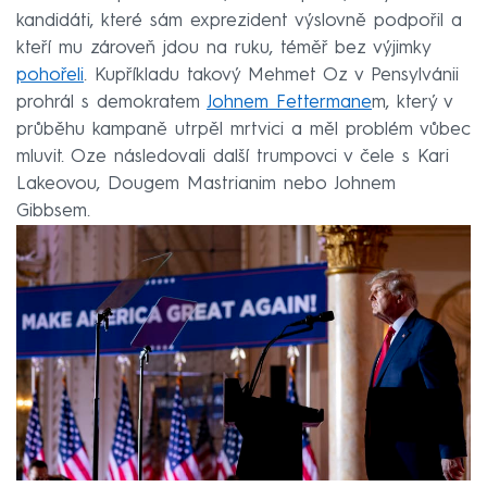
kandidáti, které sám exprezident výslovně podpořil a
kteří mu zároveň jdou na ruku, téměř bez výjimky
pohořeli
. Kupříkladu takový Mehmet Oz v Pensylvánii
prohrál s demokratem
Johnem Fettermane
m, který v
průběhu kampaně utrpěl mrtvici a měl problém vůbec
mluvit. Oze následovali další trumpovci v čele s Kari
Lakeovou, Dougem Mastrianim nebo Johnem
Gibbsem.