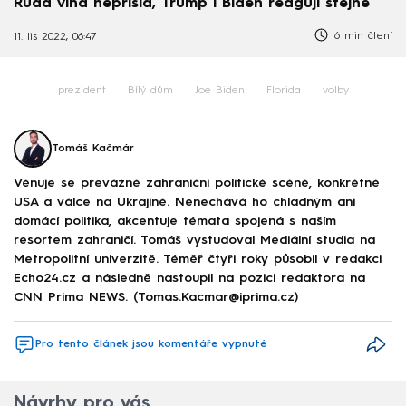
Rudá vlna nepřišla, Trump i Biden reagují stejně
6 min čtení
11. lis 2022, 06:47
prezident
Bílý dům
Joe Biden
Florida
volby
Tomáš Kačmár
Věnuje se převážně zahraniční politické scéně, konkrétně
USA a válce na Ukrajině. Nenechává ho chladným ani
domácí politika, akcentuje témata spojená s naším
resortem zahraničí. Tomáš vystudoval Mediální studia na
Metropolitní univerzitě. Téměř čtyři roky působil v redakci
Echo24.cz a následně nastoupil na pozici redaktora na
CNN Prima NEWS. (Tomas.Kacmar@iprima.cz)
Pro tento článek jsou komentáře vypnuté
Návrhy pro vás