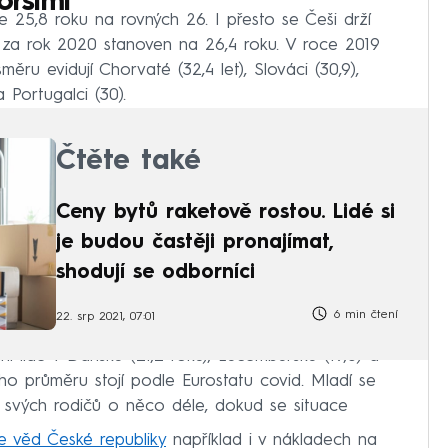
oršími
 25,8 roku na rovných 26. I přesto se Češi drží
 za rok 2020 stanoven na 26,4 roku. V roce 2019
měru evidují Chorvaté (32,4 let), Slováci (30,9),
 Portugalci (30).
Čtěte také
Ceny bytů raketově rostou. Lidé si
je budou častěji pronajímat,
shodují se odborníci
6 min čtení
22. srp 2021, 07:01
 lidé v Dánsku (21,2 roku), Lucembursku (19,8) a
ho průměru stojí podle Eurostatu covid. Mladí se
 u svých rodičů o něco déle, dokud se situace
 věd České republiky
například i v nákladech na