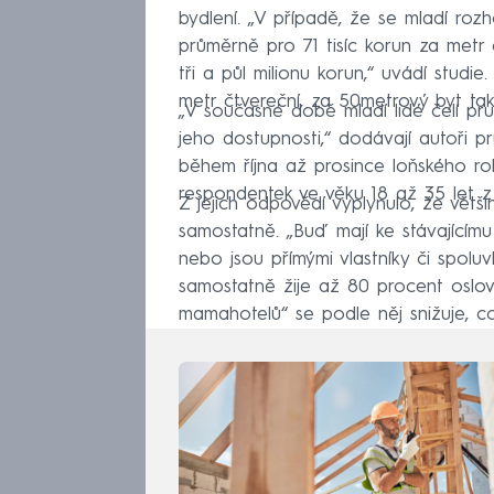
bydlení. „V případě, že se mladí roz
průměrně pro 71 tisíc korun za metr 
tři a půl milionu korun,“ uvádí studi
metr čtvereční, za 50metrový byt tak
„V současné době mladí lidé čelí p
jeho dostupnosti,“ dodávají autoři
během října až prosince loňského ro
respondentek ve věku 18 až 35 let z
Z jejich odpovědí vyplynulo, že většin
samostatně. „Buď mají ke stávajícímu
nebo jsou přímými vlastníky či spoluvl
samostatně žije až 80 procent oslov
mamahotelů“ se podle něj snižuje, co