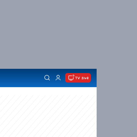
TV živě