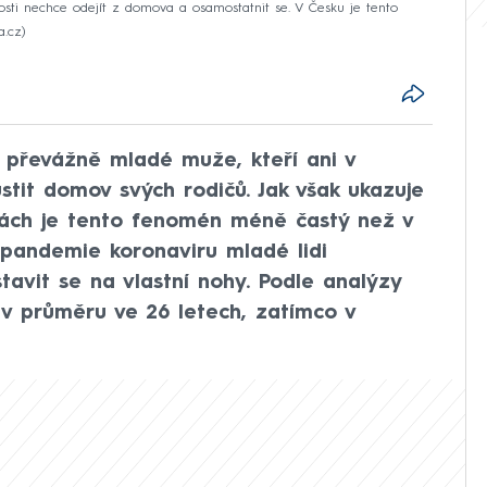
sti nechce odejít z domova a osamostatnit se. V Česku je tento
a.cz
řevážně mladé muže, kteří ani v
stit domov svých rodičů. Jak však ukazuje
hách je tento fenomén méně častý než v
 pandemie koronaviru mladé lidi
tavit se na vlastní nohy. Podle analýzy
 v průměru ve 26 letech, zatímco v