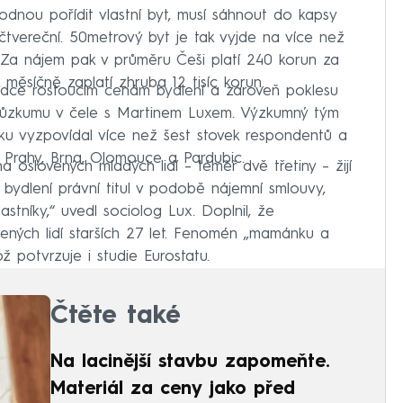
hodnou pořídit vlastní byt, musí sáhnout do kapsy
čtvereční. 50metrový byt je tak vyjde na více než
e. Za nájem pak v průměru Češi platí 240 korun za
 měsíčně zaplatí zhruba 12 tisíc korun.
rudce rostoucím cenám bydlení a zároveň poklesu
 průzkumu v čele s Martinem Luxem. Výzkumný tým
ku vyzpovídal více než šest stovek respondentů a
 Prahy, Brna, Olomouce a Pardubic.
a oslovených mladých lidí – téměř dvě třetiny – žijí
 bydlení právní titul v podobě nájemní smlouvy,
astníky,“ uvedl sociolog Lux. Doplnil, že
ených lidí starších 27 let. Fenomén „mamánku a
ž potvrzuje i studie Eurostatu.
Čtěte také
Na lacinější stavbu zapomeňte.
Materiál za ceny jako před