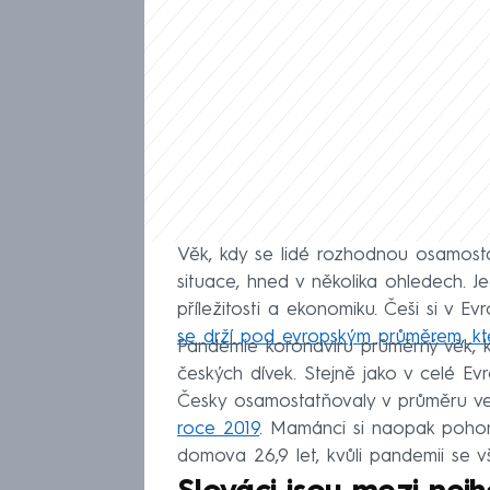
Věk, kdy se lidé rozhodnou osamosta
situace, hned v několika ohledech. J
příležitosti a ekonomiku. Češi si v 
se drží pod evropským průměrem, kter
Pandemie koronaviru průměrný věk, kd
českých dívek. Stejně jako v celé E
Česky osamostatňovaly v průměru ve
roce 2019
. Mamánci si naopak pohorš
domova 26,9 let, kvůli pandemii se vš