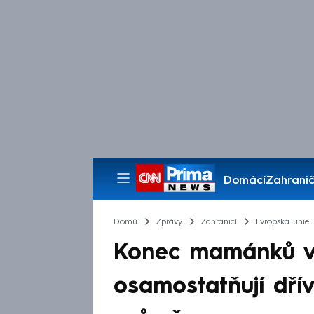
Domácí
Zahranič
Pořady
Domů
Zprávy
Zahraničí
Evropská unie
Konec mamánků v 
osamostatňují dří