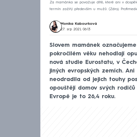
Za mamánka se považuje dítě, které ani v dospělo
termín zažitý především u mužů.
Zdroj: Profimedi
Monika Kabourková
27. srp 2021, 06:13
Slovem mamánek označujeme p
pokročilém věku nehodlají opu
nová studie Eurostatu, v Čec
jiných evropských zemích. Ani
neodradila od jejich touhy pos
opouštějí domov svých rodičů
Evropě je to 26,4 roku.