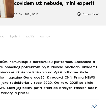
covidem už nebude, míní experti
6 min čtení
28. čvc 2021, 05:14
opa
bydlení
rodiče
domov
tům. Komunikuje s dárcovskou platformou Znesnáze a
eré pomáhají potřebným. Vystudovala obchodní akademii
vinářské zkušenosti získala na Vyšší odborné škole
tského magazínu Generace20. K redakci CNN Prima NEWS
ze jako redaktorka v roce 2020. Od roku 2025 se stala
. Mezi její záliby patří čtení do brzkých ranních hodin,
zvířaty a přáteli.