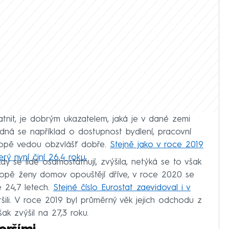
tnit, je dobrým ukazatelem, jaká je v dané zemi
edná se například o dostupnost bydlení, pracovní
Evropě vedou obzvlášť dobře.
Stejně jako v roce 2019
ý nyní činí 26,4 roku.
y se lidé osamostatňují, zvýšila, netýká se to však
vropě ženy domov opouštějí dříve, v roce 2020 se
 24,7 letech.
Stejné číslo Eurostat zaevidoval i v
ili. V roce 2019 byl průměrný věk jejich odchodu z
ak zvýšil na 27,3 roku.