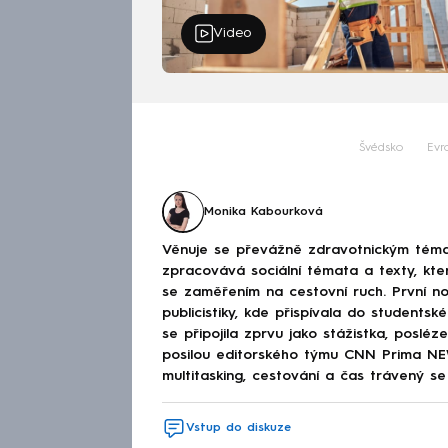
Video
Švédsko
Evr
Monika Kabourková
Věnuje se převážně zdravotnickým téma
zpracovává sociální témata a texty, kt
se zaměřením na cestovní ruch. První no
publicistiky, kde přispívala do studen
se připojila zprvu jako stážistka, poslé
posilou editorského týmu CNN Prima NEWS
multitasking, cestování a čas trávený se 
Vstup do diskuze