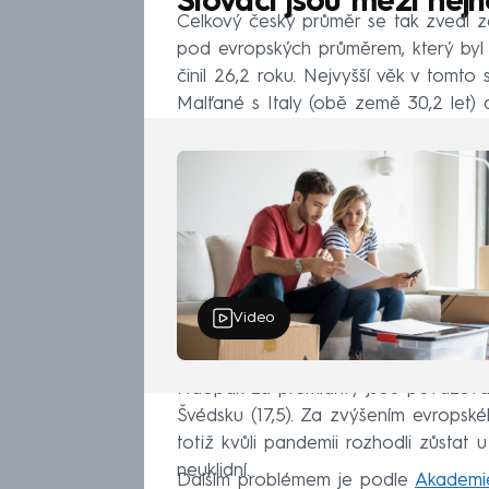
Slováci jsou mezi nejh
Celkový český průměr se tak zvedl ze
pod evropských průměrem, který byl
činil 26,2 roku. Nejvyšší věk v tomto s
Malťané s Italy (obě země 30,2 let) a
Video
Naopak za premianty jsou považování
Švédsku (17,5). Za zvýšením evropské
totiž kvůli pandemii rozhodli zůstat
neuklidní.
Dalším problémem je podle
Akademie