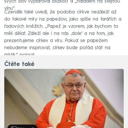
svých slov vyjadřoval blízkost a „naladění na stejnou
vlnu“.
Czendlik také uvedl, že podoba církve nezáleží až
do takové míry na papežovi, jako spíše na farářích a
řadových kněžích. „Papež je vzorem, jak bychom to
měli dělat. Záleží ale i na nás ‚dole‘ a na tom, jak
prezentujeme církev a víru. Pokud se papežem
nebudeme inspirovat, církev bude pořád stát na
místě,“ popsal.
Čtěte také