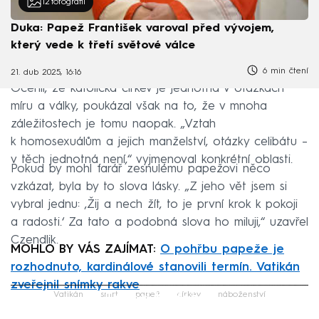
12
fotografií
Duka: Papež František varoval před vývojem,
který vede k třetí světové válce
6 min čtení
21. dub 2025, 16:16
Ocenil, že katolická církev je jednotná v otázkách
míru a války, poukázal však na to, že v mnoha
záležitostech je tomu naopak. „Vztah
k homosexuálům a jejich manželství, otázky celibátu –
v těch jednotná není,“ vyjmenoval konkrétní oblasti.
Pokud by mohl farář zesnulému papežovi něco
vzkázat, byla by to slova lásky. „Z jeho vět jsem si
vybral jednu: ‚Žij a nech žít, to je první krok k pokoji
a radosti.‘ Za tato a podobná slova ho miluji,“ uzavřel
Czendlik.
MOHLO BY VÁS ZAJÍMAT:
O pohřbu papeže je
rozhodnuto, kardinálové stanovili termín. Vatikán
zveřejnil snímky rakve
Failed to fetch
Vatikán
smrt
papež
církev
náboženství