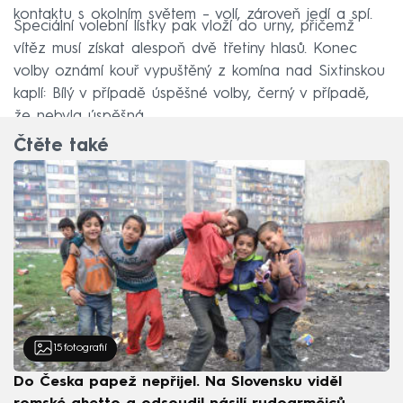
kontaktu s okolním světem – volí, zároveň jedí a spí.
Speciální volební lístky pak vloží do urny, přičemž
vítěz musí získat alespoň dvě třetiny hlasů. Konec
volby oznámí kouř vypuštěný z komína nad Sixtinskou
kaplí: Bílý v případě úspěšné volby, černý v případě,
že nebyla úspěšná.
Čtěte také
15
fotografií
Do Česka papež nepřijel. Na Slovensku viděl