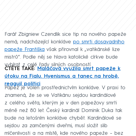
Farář Zbigniew Czendlik sice tip na nového papeže
nemá, nadcházející konkláve
po smrti dosavadního
papeže Františka
však přirovnal k „vatikánské lize
mistrů“. Podle něj se hlava katolické církve bude
vybírat z celé řady silných osobností.
ČTĚTE TAKÉ:
Maláčová využila smrt papeže k
útoku na Fialu. Hyenismus a tanec na hrobě,
reagují politici
Papež je volen prostřednictvím konkláve. V praxi to
znamená, že se ve Vatikánu sejdou kardinálové
z celého světa, kterým je v den papežovy smrti
méně než 80 let. Český kardinál Dominik Duka tak
bude na letošním konkláve chybět. Kardinálové se
sejdou za zamčenými dveřmi, musí složit slib
mlčenlivosti a na místě, kde nového papeže – bez