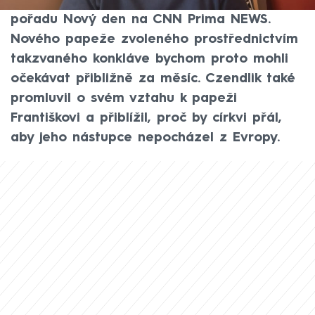
Czendlika poměrně rychlá. V úterý to řekl v
pořadu Nový den na CNN Prima NEWS.
Nového papeže zvoleného prostřednictvím
takzvaného konkláve bychom proto mohli
očekávat přibližně za měsíc. Czendlik také
promluvil o svém vztahu k papeži
Františkovi a přiblížil, proč by církvi přál,
aby jeho nástupce nepocházel z Evropy.