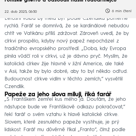
romské ghetto a odsoudil násilí rudoarmějců
6 min čtení
22. dub 2025, 06:50
Letošní volba by měla být podle Czendlika poměrně
rychlá. Farář se domnívá, že se kardinálové nebudou
chtít ve Vatikánu příliš zdržovat. Zároveň uvedl, že by
církvi prospělo, kdyby nový papež nepocházel z
tradičního evropského prostředí. „Doba, kdy Evropa
plnila vůdčí roli v církvi, už je dávno pryč. Myslím, že
katolická církev žije hlavně v Jižní Americe, ale také
v Asii, takže by bylo dobré, aby to byl někdo odtud.
Budoucnost církve vidím v těchto zemích,“ vysvětlil
Czendlik.
Papeže za jeho slova miluji, říká farář
„S Františkem zemřel kus mého já. Doufám, že jeho
nástupce bude ve Františkově odkazu pokračovat,“
řekl farář o svém vztahu k hlavě katolické církve.
Slovem, které zesnulého papeže vystihuje, je prý
lidskost. Farář mu důvěrně říkal „Franto“, čímž podle