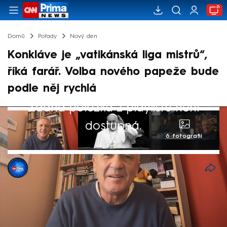
Domů
Pořady
Nový den
Konkláve je „vatikánská liga mistrů“,
říká farář. Volba nového papeže bude
podle něj rychlá
Žádná položka z playlistu není
dostupná.
6 fotografií
Barbora Kollárová
22. dub 2025, 14:45
Volba nového papeže bude podle polského
faráře působícího v Česku Zbigniewa