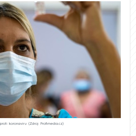
proti koronaviru
Zdroj: Profimedia.cz