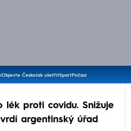
í
Objevte Česko
Jak ušetřit
Sport
Počasí
lék proti covidu. Snižuje
tvrdí argentinský úřad