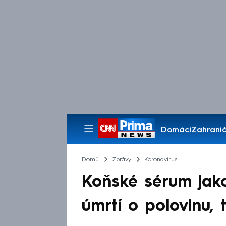
Domácí
Zahranič
Pořady
Domů
Zprávy
Koronavirus
Koňské sérum jako 
úmrtí o polovinu, 