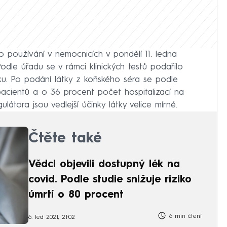
ro používání v nemocnicích v pondělí 11. ledna
odle úřadu se v rámci klinických testů podařilo
vku. Po podání látky z koňského séra se podle
pacientů a o 36 procent počet hospitalizací na
látora jsou vedlejší účinky látky velice mírné.
Čtěte také
Vědci objevili dostupný lék na
covid. Podle studie snižuje riziko
úmrtí o 80 procent
6 min čtení
6. led 2021, 21:02