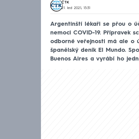
ČTK
21. led 2021, 15:31
Argentinští lékaři se přou o 
nemoci COVID-19. Přípravek sch
odborné veřejnosti má ale o ú
španělský deník El Mundo. Spo
Buenos Aires a vyrábí ho jedn