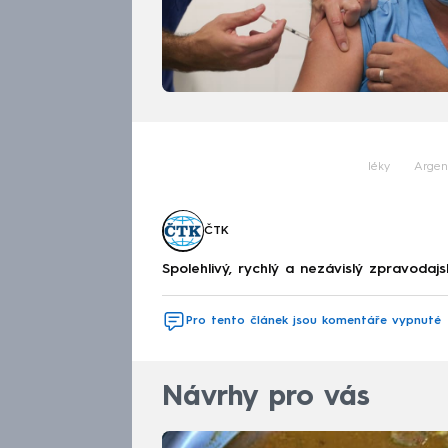
léky
Argen
ČTK
Spolehlivý, rychlý a nezávislý zpravodajs
Pro tento článek jsou komentáře vypnuté
Návrhy pro vás