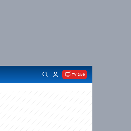
TV živě