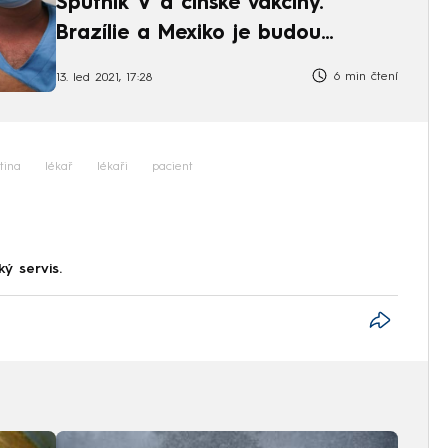
Sputnik V a čínské vakcíny.
Brazílie a Mexiko je budou
vyrábět
6 min čtení
13. led 2021, 17:28
tina
lékař
lékaři
pacient
ký servis.