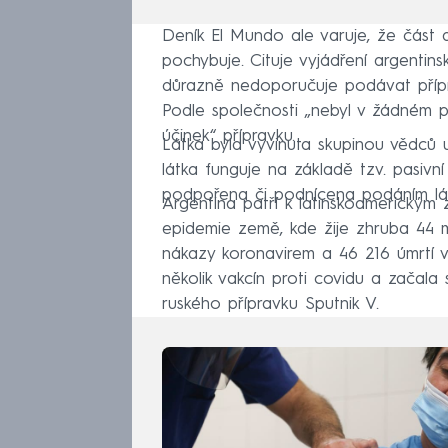
Deník El Mundo ale varuje, že část 
pochybuje. Cituje vyjádření argentinsk
důrazně nedoporučuje podávat přípr
Podle společnosti „nebyl v žádném p
účinek“ přípravku.
Látka byla vyvinuta skupinou vědců
látka funguje na základě tzv. pasivn
podpořena či podnícena podáním lát
Argentina patří k latinskoamerickým
epidemie země, kde žije zhruba 44 m
nákazy koronavirem a 46 216 úmrtí v
několik vakcín proti covidu a začala
ruského přípravku Sputnik V.