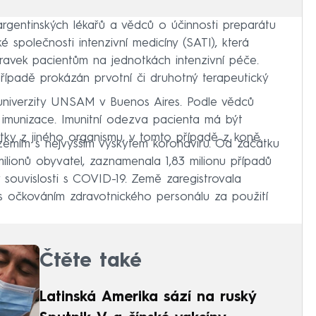
argentinských lékařů a vědců o účinnosti preparátu
é společnosti intenzivní medicíny (SATI), která
avek pacientům na jednotkách intenzivní péče.
řípadě prokázán prvotní či druhotný terapeutický
 univerzity UNSAM v Buenos Aires. Podle vědců
í imunizace. Imunitní odezva pacienta má být
ky z jiného organismu, v tomto případě z koně.
 zemím s nejvyšším výskytem koronaviru. Od začátku
ilionů obyvatel, zaznamenala 1,83 milionu případů
 souvislosti s COVID-19. Země zaregistrovala
 s očkováním zdravotnického personálu za použití
Čtěte také
Latinská Amerika sází na ruský