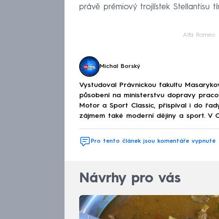
právě prémiový trojlístek Stellantisu tí
Alfa Romeo
Michal Borský
Vystudoval Právnickou fakultu Masarykovy
působení na ministerstvu dopravy praco
Motor a Sport Classic, přispíval i do řa
zájmem také moderní dějiny a sport. V
Pro tento článek jsou komentáře vypnuté
Návrhy pro vás