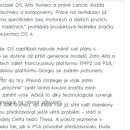
couzské DS, Alfa Romeo a právě Lancia. Každá
echniku ​​a komponenty. Práce na revitalizaci již
 na specifickém šasi, motorech a dalších prvcích,
tradičních,“ prohlásila produktová ředitelka značky
ezentaci DS 4.
hle. DS například nebude měnit své plány v
ce se dotkne až příští generace modelů. Zato Alfa a
tech sdílet francouzskou platformu EMP2 od PSA,
italskou platformu Giorgio se zadním pohonem,
o.
átí do hry. Přesná strategie je však zatím
 „přischne“ opět úloha luxusní značky mezi
amířit výše. Ačkoli to díky technologické synergii
eagují na návrat zákazníci.
Alfě Romeo, do které Fiat již stihl nalít stamiliony
u představovat ještě větší problém – stačí si
modely Delta nebo Thesis. A pokud vezmeme v
leka tak, jak si PSA původně představovalo, bude