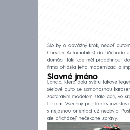
Šlo by o odvážný krok, neboť automo
Chrysler Automobiles) do důchodu už
domácí Itálii, kde měl proběhnout do
firma ohlásila jeho modernizaci a im
Slavné jméno
Lancia, která dala světu takové lege
sériové auto se samonosnou karoserií
zastaralým modelem stále daří, ve sr
torzem. Všechny prostředky investov
s nejasnou orientací už nezbylo. Pos
ale přicházejí nečekané zprávy.