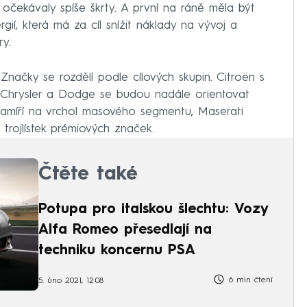
očekávaly spíše škrty. A první na ráně měla být
gií, která má za cíl snížit náklady na vývoj a
ry.
Značky se rozdělí podle cílových skupin. Citroën s
 Chrysler a Dodge se budou nadále orientovat
míří na vrchol masového segmentu, Maserati
 trojlístek prémiových značek.
Čtěte také
Potupa pro italskou šlechtu: Vozy
Alfa Romeo přesedlají na
techniku koncernu PSA
6 min čtení
5. úno 2021, 12:08