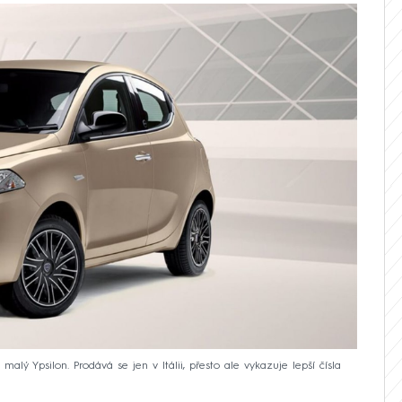
lý Ypsilon. Prodává se jen v Itálii, přesto ale vykazuje lepší čísla