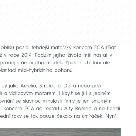
bilku poslal tehdejší mateřský koncern FCA (Fiat
 v roce 2014. Podzim jejího života měl nastat v
prodej stárnoucího modelu Ypsilon. Už loni ale
plantaci mild-hybridního pohonu.
ndy jako Aurelia, Stratos či Delta nebo první
 a vidlicovým motorem. I když se jí i s jediným
ovnání se slavnou minulostí firmy je jen smutným
al koncern FCA do restartu Alfy Romeo a na Lancii
lední roky se tak pouze čekalo na umíráček. Nyní