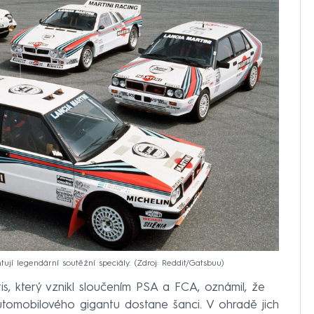
ují legendární soutěžní speciály.
Zdroj: Reddit/Gatsbuu
is, který vznikl sloučením PSA a FCA, oznámil, že
tomobilového gigantu dostane šanci. V ohradě jich