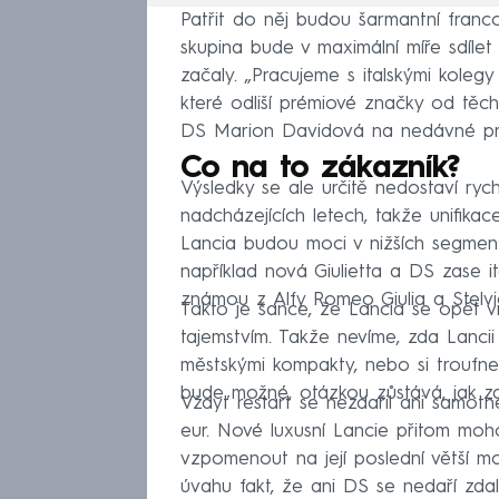
Patřit do něj budou šarmantní fran
skupina bude v maximální míře sdílet t
začaly. „Pracujeme s italskými kolegy
které odliší prémiové značky od těch 
DS Marion Davidová na nedávné pr
Co na to zákazník?
Výsledky se ale určitě nedostaví ryc
nadcházejících letech, takže unifika
Lancia budou moci v nižších segmen
například nová Giulietta a DS zase 
známou z Alfy Romeo Giulia a Stelvi
Takto je šance, že Lancia se opět vr
tajemstvím. Takže nevíme, zda Lancii
městskými kompakty, nebo si troufne z
bude možné, otázkou zůstává, jak zar
Vždyť restart se nezdařil ani samotné 
eur. Nové luxusní Lancie přitom moho
vzpomenout na její poslední větší 
úvahu fakt, že ani DS se nedaří zda