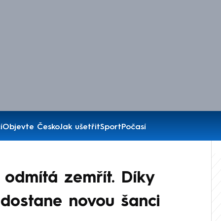
í
Objevte Česko
Jak ušetřit
Sport
Počasí
 odmítá zemřít. Díky
 dostane novou šanci