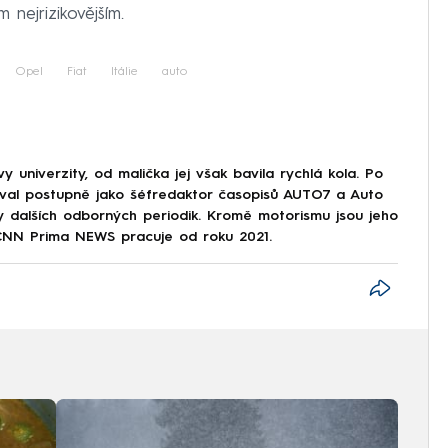
m nejrizikovějším.
Opel
Fiat
Itálie
auto
 univerzity, od malička jej však bavila rychlá kola. Po
val postupně jako šéfredaktor časopisů AUTO7 a Auto
dy dalších odborných periodik. Kromě motorismu jsou jeho
 CNN Prima NEWS pracuje od roku 2021.