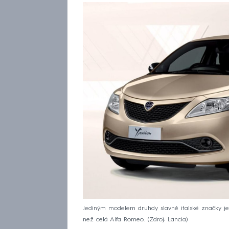
Jediným modelem druhdy slavné italské značky je ma
než celá Alfa Romeo.
Zdroj: Lancia