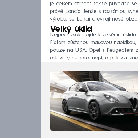
je celkem čtrnáct, takže původně se 
právě Lancia. Jenže s rozsáhlou syner
výrobu, se Lancii otevírají nové obzo
Velký úklid
Nejprve však dojde k velkému úklidu. 
Fiatem zůstanou masovou nabídkou,
pouze na USA, Opel s Peugeotem za
osloví ty nejnáročnější, a pak vznikne