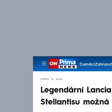
Domácí
Zahranič
Pořady
Domů
Auto
Legendární Lancia
Stellantisu možná