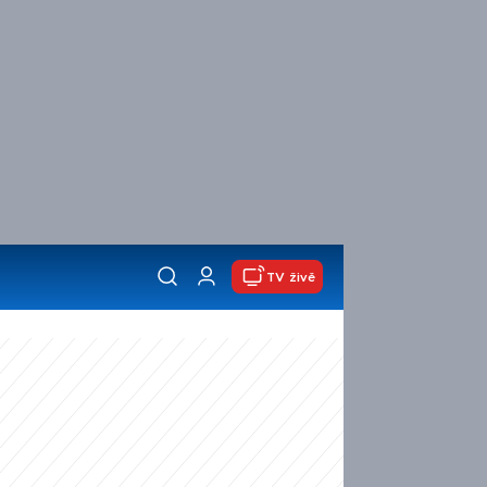
TV živě