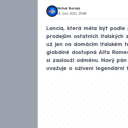
Michal Borský
23. úno 2021, 20:08
Lancia, která měla být podle
prodejům ostatních italských 
už jen na domácím italském tr
globálně dostupná Alfa Rome
si zaslouží odměnu. Nový pán 
uvažuje o oživení legendární f