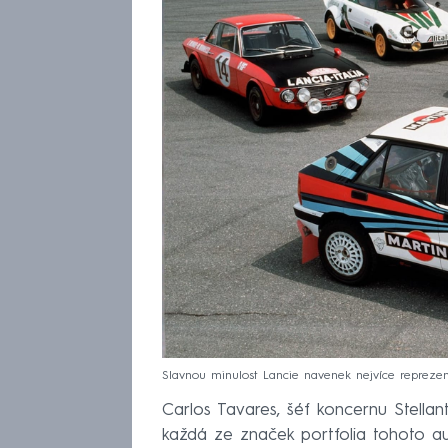
Slavnou minulost Lancie navenek nejvíce reprezent
Carlos Tavares, šéf koncernu Stellant
každá ze značek portfolia tohoto au