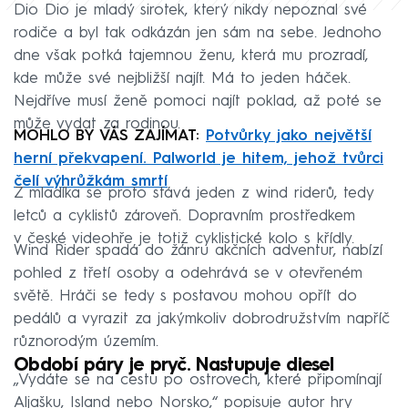
Dio Dio je mladý sirotek, který nikdy nepoznal své
rodiče a byl tak odkázán jen sám na sebe. Jednoho
dne však potká tajemnou ženu, která mu prozradí,
kde může své nejbližší najít. Má to jeden háček.
Nejdříve musí ženě pomoci najít poklad, až poté se
může vydat za rodinou.
MOHLO BY VÁS ZAJÍMAT:
Potvůrky jako největší
herní překvapení. Palworld je hitem, jehož tvůrci
čelí výhrůžkám smrtí
Z mladíka se proto stává jeden z wind riderů, tedy
letců a cyklistů zároveň. Dopravním prostředkem
v české videohře je totiž cyklistické kolo s křídly.
Wind Rider spadá do žánru akčních adventur, nabízí
pohled z třetí osoby a odehrává se v otevřeném
světě. Hráči se tedy s postavou mohou opřít do
pedálů a vyrazit za jakýmkoliv dobrodružstvím napříč
různorodým územím.
Období páry je pryč. Nastupuje diesel
„Vydáte se na cestu po ostrovech, které připomínají
Aljašku, Island nebo Norsko,“ popisuje autor hry