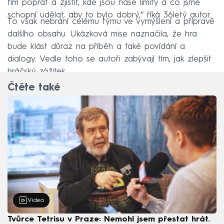
tím poprat a zjistit, kde jsou naše limity a co jsme
schopní udělat, aby to bylo dobrý,“ říká 36letý autor.
To však nebrání celému týmu ve vymýšlení a přípravě
dalšího obsahu. Ukázková mise naznačila, že hra
bude klást důraz na příběh a také povídání a
dialogy. Vedle toho se autoři zabývají tím, jak zlepšit
hráčský zážitek.
Čtěte také
Video
Tvůrce Tetrisu v Praze: Nemohl jsem přestat hrát.