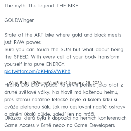
The myth. The legend. THE BIKE.
GOLDWinger.
State of the ART bike where gold and black meets
just RAW power.
Sure you can touch the SUN but what about being
the SPEED. With every cell of your body transform
yourself into pure ENERGY.
pic.twitter.com/bKMnSVWKh8
— Wind Rider (@GameWindRider)
January 28, 2024
Hrdina Dio Dio vypadá na první pohled jako pilot z
druhé světové války. Na hlavě má koženou helmu,
přes kterou natáhne letecké brýle a kolem krku si
ováže pletenou šálu. Jak mu cestování napříč ostrovy
a plnění úkolů půjde, záleží jen na hráči.
Ukázka, která byla k dispozici na herních konferencích
Game Access v Brně nebo na Game Developers