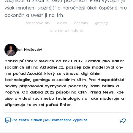
zaujmout a získat si svou pozornost. Před vývojáři je
však mnohem složitější a náročnější úkol: úspěšně hru
dokončit a uvést ji na trh.
počítačové hry
diesel
videohry
gaming
alternativní historie
Jan Hrušovský
Honza působí v médiích od roku 2017. Začínal jako editor
sociálních sítí na Aktuálně.cz, později zde moderoval on-
line pořad Asociál, který se věnoval digitálním
technologiím, gamingu a sociálním sítím. Pro Hospodářské
noviny připravoval byznysové podcasty Ranní brífink a
Poprvé. Od dubna 2022 působí na CNN Prima News, kde
píše o videohrách nebo technologiích a také moderuje a
připravuje televizní pořad Enter.
Pro tento článek jsou komentáře vypnuté