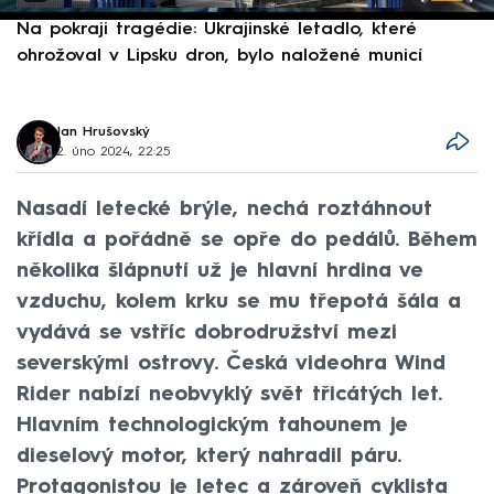
Na pokraji tragédie: Ukrajinské letadlo, které
P
ohrožoval v Lipsku dron, bylo naložené municí
e
Jan Hrušovský
2. úno 2024, 22:25
Nasadí letecké brýle, nechá roztáhnout
křídla a pořádně se opře do pedálů. Během
několika šlápnutí už je hlavní hrdina ve
vzduchu, kolem krku se mu třepotá šála a
vydává se vstříc dobrodružství mezi
severskými ostrovy. Česká videohra Wind
Rider nabízí neobvyklý svět třicátých let.
Hlavním technologickým tahounem je
dieselový motor, který nahradil páru.
Protagonistou je letec a zároveň cyklista