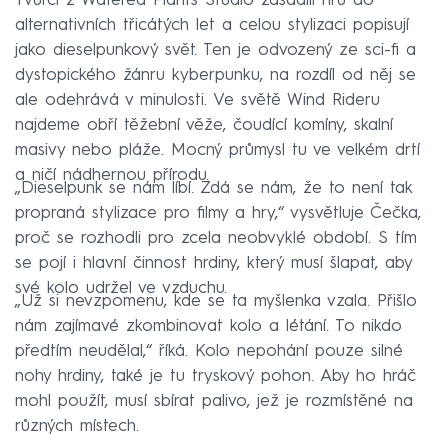
Tvůrci z Watered Plants Studio zasadili hru do
alternativních třicátých let a celou stylizaci popisují
jako dieselpunkový svět. Ten je odvozený ze sci-fi a
dystopického žánru kyberpunku, na rozdíl od něj se
ale odehrává v minulosti. Ve světě Wind Rideru
najdeme obří těžební věže, čoudící komíny, skalní
masivy nebo pláže. Mocný průmysl tu ve velkém drtí
a ničí nádhernou přírodu.
„Dieselpunk se nám líbí. Zdá se nám, že to není tak
propraná stylizace pro filmy a hry,“ vysvětluje Čečka,
proč se rozhodli pro zcela neobvyklé období. S tím
se pojí i hlavní činnost hrdiny, který musí šlapat, aby
své kolo udržel ve vzduchu.
„Už si nevzpomenu, kde se ta myšlenka vzala. Přišlo
nám zajímavé zkombinovat kolo a létání. To nikdo
předtím neudělal,“ říká. Kolo nepohání pouze silné
nohy hrdiny, také je tu tryskový pohon. Aby ho hráč
mohl použít, musí sbírat palivo, jež je rozmístěné na
různých místech.