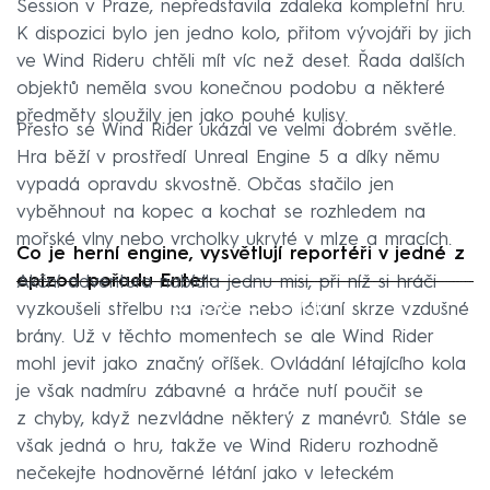
Session v Praze, nepředstavila zdaleka kompletní hru.
K dispozici bylo jen jedno kolo, přitom vývojáři by jich
ve Wind Rideru chtěli mít víc než deset. Řada dalších
objektů neměla svou konečnou podobu a některé
předměty sloužily jen jako pouhé kulisy.
Přesto se Wind Rider ukázal ve velmi dobrém světle.
Hra běží v prostředí Unreal Engine 5 a díky němu
vypadá opravdu skvostně. Občas stačilo jen
vyběhnout na kopec a kochat se rozhledem na
mořské vlny nebo vrcholky ukryté v mlze a mracích.
Co je herní engine, vysvětlují reportéři v jedné z
epizod pořadu Enter:
Akční adventura nabídla jednu misi, při níž si hráči
Failed to fetch
vyzkoušeli střelbu na terče nebo létání skrze vzdušné
brány. Už v těchto momentech se ale Wind Rider
mohl jevit jako značný oříšek. Ovládání létajícího kola
je však nadmíru zábavné a hráče nutí poučit se
z chyby, když nezvládne některý z manévrů. Stále se
však jedná o hru, takže ve Wind Rideru rozhodně
nečekejte hodnověrné létání jako v leteckém