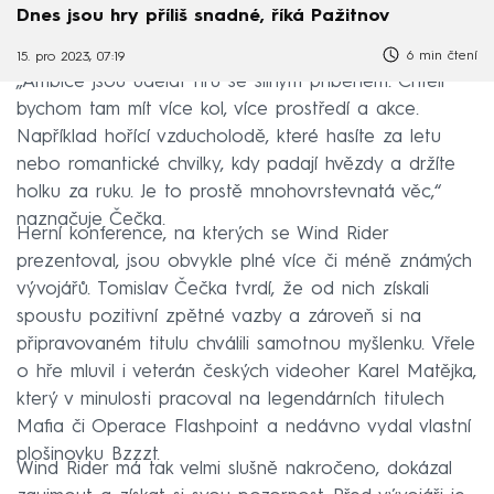
Dnes jsou hry příliš snadné, říká Pažitnov
6 min čtení
15. pro 2023, 07:19
„Ambice jsou udělat hru se silným příběhem. Chtěli
bychom tam mít více kol, více prostředí a akce.
Například hořící vzducholodě, které hasíte za letu
nebo romantické chvilky, kdy padají hvězdy a držíte
holku za ruku. Je to prostě mnohovrstevnatá věc,“
naznačuje Čečka.
Herní konference, na kterých se Wind Rider
prezentoval, jsou obvykle plné více či méně známých
vývojářů. Tomislav Čečka tvrdí, že od nich získali
spoustu pozitivní zpětné vazby a zároveň si na
připravovaném titulu chválili samotnou myšlenku. Vřele
o hře mluvil i veterán českých videoher Karel Matějka,
který v minulosti pracoval na legendárních titulech
Mafia či Operace Flashpoint a nedávno vydal vlastní
plošinovku Bzzzt.
Wind Rider má tak velmi slušně nakročeno, dokázal