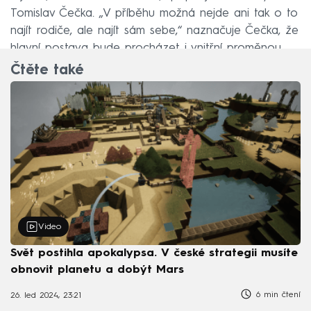
Tomislav Čečka. „V příběhu možná nejde ani tak o to
najít rodiče, ale najít sám sebe,“ naznačuje Čečka, že
hlavní postava bude procházet i vnitřní proměnou.
Čtěte také
Video
Svět postihla apokalypsa. V české strategii musíte
obnovit planetu a dobýt Mars
6 min čtení
26. led 2024, 23:21