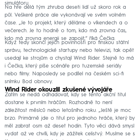
simulátoru.
Na hře dělá tým zhruba deseti lidí už skoro rok a
půl. Veškeré práce ale vykonávají ve svém volném
čase. „Je to projekt, který děláme o víkendech a o
večerech. Je to hodně o tom, kdo má zrovna čas,
kdo má zrovna energii se zapojit,“ říká Čečka.
Když tedy skončí jejich povinnosti pro finskou státní
správu, technologické startupy nebo televizi, tak opět
usedají ke strojům a chystají Wind Rider. Stejně to má
i Čečka, který píše scénáře pro tuzemské seriály
nebo filmy. Naposledy se podílel na českém sci-fi
snímku Bod obnovy.
Wind Rider okouzlil zkušené vývojáře
Zatím se nedá odhadovat, kdy se tento akční titul
dostane k prvním hráčům. Rozhodně to není
záležitost měsíců nebo letošního roku. „Ještě je moc
brzo. Primárně jde o titul pro jednoho hráče, který by
měl zabrat osm až deset hodin. Tyto věci dává smysl
vydat až ve chvíli, kdy je zážitek celistvý. Musíme se s