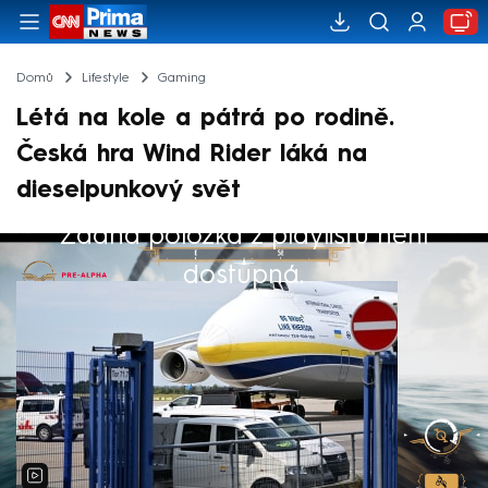
Domů
Lifestyle
Gaming
Létá na kole a pátrá po rodině.
Česká hra Wind Rider láká na
dieselpunkový svět
Žádná položka z playlistu není
Výběr redakce
dostupná.