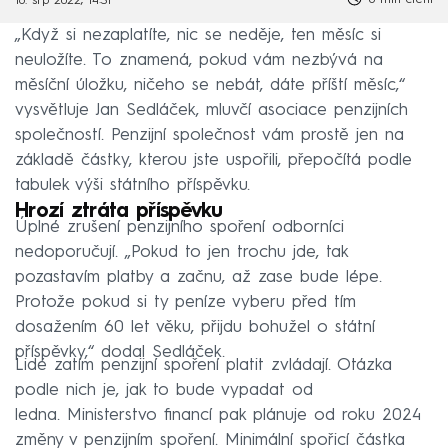
16. srp 2022, 14:31
„Když si nezaplatíte, nic se neděje, ten měsíc si
neuložíte. To znamená, pokud vám nezbývá na
měsíční úložku, ničeho se nebát, dáte příští měsíc,“
vysvětluje Jan Sedláček, mluvčí asociace penzijních
společností. Penzijní společnost vám prostě jen na
základě částky, kterou jste uspořili, přepočítá podle
tabulek výši státního příspěvku.
Hrozí ztráta příspěvku
Úplné zrušení penzijního spoření odborníci
nedoporučují. „Pokud to jen trochu jde, tak
pozastavím platby a začnu, až zase bude lépe.
Protože pokud si ty peníze vyberu před tím
dosažením 60 let věku, přijdu bohužel o státní
příspěvky,“ dodal Sedláček.
Lidé zatím penzijní spoření platit zvládají. Otázka
podle nich je, jak to bude vypadat od
ledna. Ministerstvo financí pak plánuje od roku 2024
změny v penzijním spoření. Minimální spořicí částka