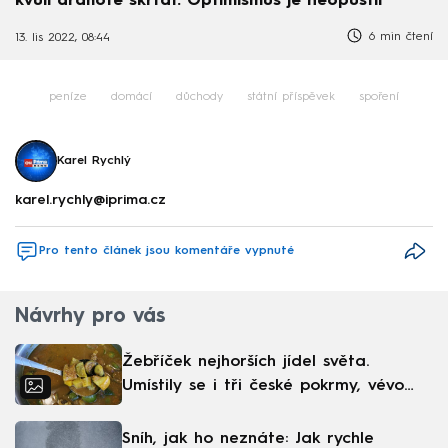
kvůli drahotě škrtat. Optimismus je neopustil
6 min čtení
13. lis 2022, 08:44
peníze
domácí
důchody
státní příspěvek
spoření
Karel Rychlý
karel.rychly@iprima.cz
Pro tento článek jsou komentáře vypnuté
Návrhy pro vás
Žebříček nejhorších jídel světa.
Umístily se i tři české pokrmy, vévodí
skandinávská kuchyně
Sníh, jak ho neznáte: Jak rychle