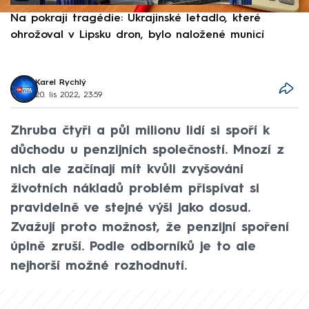
Na pokraji tragédie: Ukrajinské letadlo, které
P
ohrožoval v Lipsku dron, bylo naložené municí
e
Karel Rychlý
20. lis 2022, 23:59
Zhruba čtyři a půl milionu lidí si spoří k
důchodu u penzijních společností. Mnozí z
nich ale začínají mít kvůli zvyšování
životních nákladů problém přispívat si
pravidelně ve stejné výši jako dosud.
Zvažují proto možnost, že penzijní spoření
úplně zruší. Podle odborníků je to ale
nejhorší možné rozhodnutí.