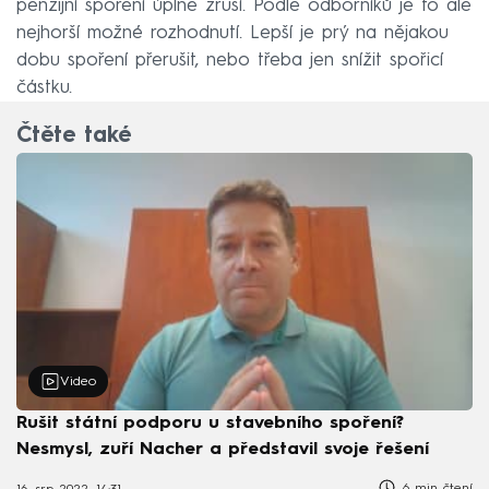
penzijní spoření úplně zruší. Podle odborníků je to ale
nejhorší možné rozhodnutí. Lepší je prý na nějakou
dobu spoření přerušit, nebo třeba jen snížit spořicí
částku.
Čtěte také
Video
Rušit státní podporu u stavebního spoření?
Nesmysl, zuří Nacher a představil svoje řešení
6 min čtení