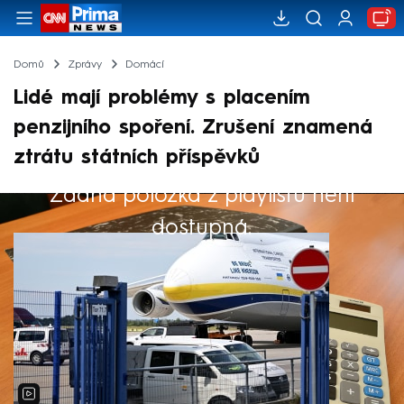
Domů
Zprávy
Domácí
Lidé mají problémy s placením
penzijního spoření. Zrušení znamená
ztrátu státních příspěvků
Žádná položka z playlistu není
Výběr redakce
dostupná.