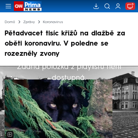
Domů
Zprávy
Koronavirus
Pětadvacet tisíc křížů na dlažbě za
oběti koronaviru. V poledne se
rozezněly zvony
Žádná položka z playlistu není
Výběr redakce
dostupná.