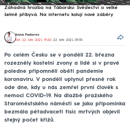
Záhadná hrozba na Táborsku: Svědectví o velké
S
šelmě přibývá. Na internetu kolují nové záběry
d
Anna Fedorov
Akt. 22. bře 2021, 19:20
• 22. bře 2021, 09:35
Po celém Česku se v pondělí 22. března
rozezněly kostelní zvony a lidé si v pravé
poledne připomněli oběti pandemie
koronaviru. V pondělí uplynul přesně rok
ode dne, kdy u nás zemřel první člověk s
nemocí COVID-19. Na dlažbě pražského
Staroměstského náměstí se jako připomínka
bezmála pětadvaceti tisíc mrtvých objevil
stejný počet křížů.