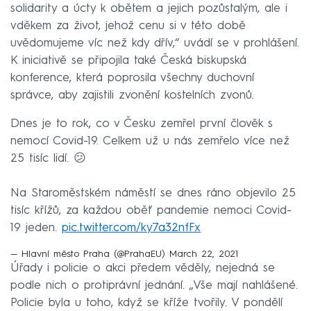
solidarity a úcty k obětem a jejich pozůstalým, ale i
vděkem za život, jehož cenu si v této době
uvědomujeme víc než kdy dřív,“ uvádí se v prohlášení.
K iniciativě se připojila také Česká biskupská
konference, která poprosila všechny duchovní
správce, aby zajistili zvonění kostelních zvonů.
Dnes je to rok, co v Česku zemřel první člověk s
nemocí Covid-19. Celkem už u nás zemřelo více než
25 tisíc lidí. 😕
Na Staroměstském náměstí se dnes ráno objevilo 25
tisíc křížů, za každou oběť pandemie nemoci Covid-
19 jeden.
pic.twitter.com/ky7a32nfFx
— Hlavní město Praha (@PrahaEU)
March 22, 2021
Úřady i policie o akci předem věděly, nejedná se
podle nich o protiprávní jednání. „Vše mají nahlášené.
Policie byla u toho, když se kříže tvořily. V pondělí