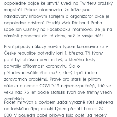
odpoledne dojde ke smytí,“ uvedl na Twitteru pražský
magistrát. Policie informovala, že kříže jsou
namalovány křídovým sprejem a organizátor akce je
odpoledne odstraní. Později však lídr hnutí Praha
sobě Jan Čižinský na Facebooku informoval, že je na
náměstí ponechají do té doby, než je smyje déšť.
První případy nákazy novým typem koronaviru se v
České republice potvrdily loni 1. března. Tři týdny
poté byl ohlášen první mrtvý, u kterého testy
potvrdily přítomnost koronaviru. Šlo o
pětadevadesátiletého muže, který trpěl řadou
zdravotních problémů. Právě pro starší je přitom
nákaza a nemoc COVID-19 nejnebezpečnější, lidé ve
věku nad 75 let podle statistik tvoří dvě třetiny všech
zemřelých.
Počet mrtvých s covidem začal výrazně růst zejména
od loňského října, minulý týden přesáhl hranici 24
000. V poslední době přibývá tisíc obětí za necelý