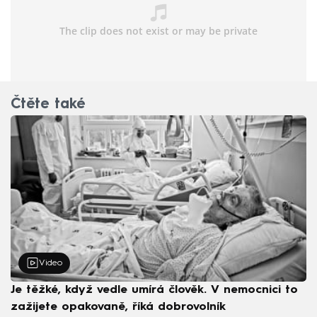
Čtěte také
Video
Je těžké, když vedle umírá člověk. V nemocnici to
zažijete opakovaně, říká dobrovolník