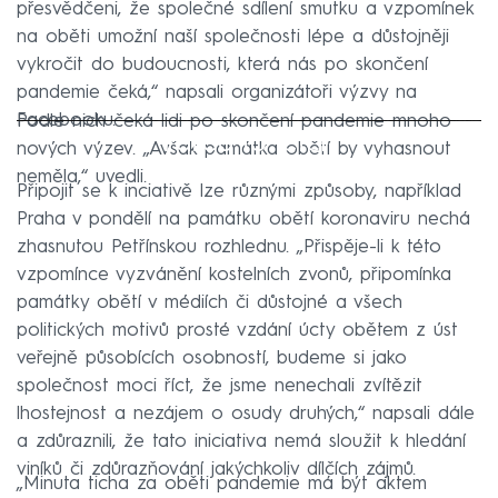
přesvědčeni, že společné sdílení smutku a vzpomínek
na oběti umožní naší společnosti lépe a důstojněji
vykročit do budoucnosti, která nás po skončení
pandemie čeká,“ napsali organizátoři výzvy na
Facebooku.
Podle nich čeká lidi po skončení pandemie mnoho
Failed to fetch
nových výzev. „Avšak památka obětí by vyhasnout
neměla,“ uvedli.
Připojit se k inciativě lze různými způsoby, například
Praha v pondělí na památku obětí koronaviru nechá
zhasnutou Petřínskou rozhlednu. „Přispěje-li k této
vzpomínce vyzvánění kostelních zvonů, připomínka
památky obětí v médiích či důstojné a všech
politických motivů prosté vzdání úcty obětem z úst
veřejně působících osobností, budeme si jako
společnost moci říct, že jsme nenechali zvítězit
lhostejnost a nezájem o osudy druhých,“ napsali dále
a zdůraznili, že tato iniciativa nemá sloužit k hledání
viníků či zdůrazňování jakýchkoliv dílčích zájmů.
„Minuta ticha za oběti pandemie má být aktem