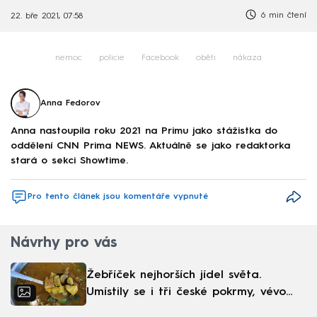
6 min čtení
22. bře 2021, 07:58
nemoc
policie
Facebook
oběti
nákaza
Anna Fedorov
Anna nastoupila roku 2021 na Primu jako stážistka do
oddělení CNN Prima NEWS. Aktuálně se jako redaktorka
stará o sekci Showtime.
Pro tento článek jsou komentáře vypnuté
Návrhy pro vás
Žebříček nejhorších jídel světa.
Umístily se i tři české pokrmy, vévodí
skandinávská kuchyně