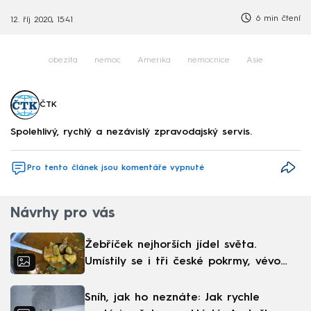
6 min čtení
12. říj 2020, 15:41
obezita
nemoc
Amerika
nemocnice
Asie
ČTK
Spolehlivý, rychlý a nezávislý zpravodajský servis.
Pro tento článek jsou komentáře vypnuté
Návrhy pro vás
Žebříček nejhorších jídel světa.
Umístily se i tři české pokrmy, vévodí
skandinávská kuchyně
Sníh, jak ho neznáte: Jak rychle