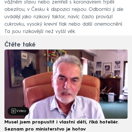
vážném stavu nebo zemřelí s koronavirem trpěli
obezitou, v Česku k dispozici nejsou. Odborníci ji ale
uvádějí jako rizikový faktor, navíc často provází
cukrovku, vysoký krevní tlak nebo další onemocnění.
Ta jsou rizikovější než vyšší věk.
Čtěte také
Video
Musel jsem propustit i vlastní děti, říká hoteliér.
Seznam pro ministerstvo je hotov