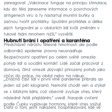
zareagovat. „Vakcinace funguje na principu stimulace,
kdy do těla zaneseme informace o povrchových
antigenech viru a ty nastartují imunitní buňky a
začnou tvořit protilátky. Spuštění protilátek a délka
jejich fungování je u obézních lidí kvůli změnám v
tukové tkáni mnohem nižší,“ vysvětlil.
Hubnutí brání i opatření a karanténa
Předcházet nárůstu tělesné hmotnosti ale podle
odborníků epidemie zrovna neusnadňuje.
Bezpečnostní opatření po celém světě omezila
pohyb lidí a sociální kontakt. Lidé začali pracovat z
domova, čímž omezili zbývající přirozený pohyb jako
chůzi do práce, na oběd nebo na nákup.
„Značná část lidí v první vlně pandemie přibrala asi
jeden až pět kilogramů. Nemohli chodit ven a stýkat
se s blízkými lidmi, což obecně zvyšuje stres, který
následně řešili přejídáním,“ uvedl. Naopak cvičení
podle Čupky vyplavuje hormony, které stres snižují.
Data o tom, jestli nakažení, hospitalizovaní, lidé ve