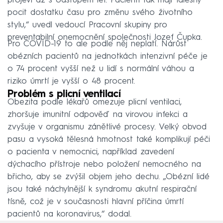
projeví až s odstupem let. Pacienti tak mají falešný
pocit dostatku času pro změnu svého životního
stylu,“ uvedl vedoucí Pracovní skupiny pro
preventabilní onemocnění společnosti Jozef Čupka.
Pro COVID-19 to ale podle něj neplatí. Nárůst
obézních pacientů na jednotkách intenzivní péče je
o 74 procent vyšší než u lidí s normální váhou a
riziko úmrtí je vyšší o 48 procent.
Problém s plicní ventilací
Obezita podle lékařů omezuje plicní ventilaci,
zhoršuje imunitní odpověď na virovou infekci a
zvyšuje v organismu zánětlivé procesy. Velký obvod
pasu a vysoká tělesná hmotnost také komplikují péči
o pacienta v nemocnici, například zavedení
dýchacího přístroje nebo položení nemocného na
břicho, aby se zvýšil objem jeho dechu. „Obézní lidé
jsou také náchylnější k syndromu akutní respirační
tísně, což je v současnosti hlavní příčina úmrtí
pacientů na koronavirus,“ dodal.