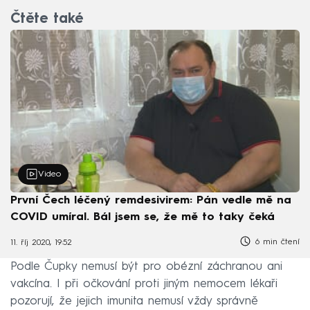
Čtěte také
Video
První Čech léčený remdesivirem: Pán vedle mě na
COVID umíral. Bál jsem se, že mě to taky čeká
6 min čtení
11. říj 2020, 19:52
Podle Čupky nemusí být pro obézní záchranou ani
vakcína. I při očkování proti jiným nemocem lékaři
pozorují, že jejich imunita nemusí vždy správně