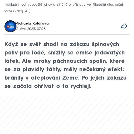
Nákladní loď vypouštějící oxid siřičitý u přístavu ve Filadelfii (ilustrační
foto)
Zdroj: AP
Michaela Kolářová
16. čvc 2023, 07:28
Když se svět shodl na zákazu špinavých
paliv pro lodě, snížily se emise jedovatých
látek. Ale mraky páchnoucích spalin, které
se za plavidly táhly, měly nečekaný efekt:
bránily v oteplování Země. Po jejich zákazu
se začala ohřívat o to rychleji.