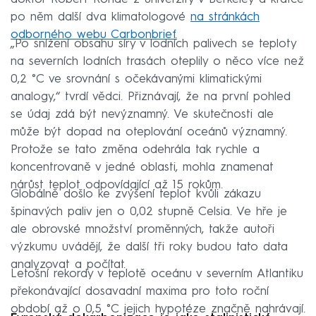
po něm další dva klimatologové
na stránkách
odborného webu Carbonbrief.
„Po snížení obsahu síry v lodních palivech se teploty
na severních lodních trasách oteplily o něco více než
0,2 °C ve srovnání s očekávanými klimatickými
analogy,“ tvrdí vědci. Přiznávají, že na první pohled
se údaj zdá být nevýznamný. Ve skutečnosti ale
může být dopad na oteplování oceánů významný.
Protože se tato změna odehrála tak rychle a
koncentrovaně v jedné oblasti, mohla znamenat
nárůst teplot odpovídající až 15 rokům.
Globálně došlo ke zvýšení teplot kvůli zákazu
špinavých paliv jen o 0,02 stupně Celsia. Ve hře je
ale obrovské množství proměnných, takže autoři
výzkumu uvádějí, že další tři roky budou tato data
analyzovat a počítat.
Letošní rekordy v teplotě oceánu v severním Atlantiku
překonávající dosavadní maxima pro toto roční
období až o 0,5 °C jejich hypotéze značně nahrávají.