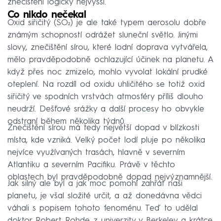
znečištění logicky nejvyšší.
Co nikdo nečekal
Oxid siřičitý (SO₂) je ale také typem aerosolu dobře
známým schopností odrážet sluneční světlo. Jinými
slovy, znečištění sírou, které lodní doprava vytvářela,
mělo pravděpodobně ochlazující účinek na planetu. A
když přes noc zmizelo, mohlo vyvolat lokální prudké
oteplení. Na rozdíl od oxidu uhličitého se totiž oxid
siřičitý ve spodních vrstvách atmosféry příliš dlouho
neudrží. Dešťové srážky a další procesy ho obvykle
odstraní během několika týdnů.
Znečištění sírou má tedy největší dopad v blízkosti
místa, kde vzniká. Velký počet lodí pluje po několika
nejvíce využívaných trasách, hlavně v severním
Atlantiku a severním Pacifiku. Právě v těchto
oblastech byl pravděpodobně dopad nejvýznamnější.
Jak silný ale byl a jak moc pomohl zahřát naši
planetu, je všal složité určit, a až donedávna vědci
váhali s popisem tohoto fenoménu. Teď to udělal
doktor Robert Rohde z univerzity v Berkeley a krátce