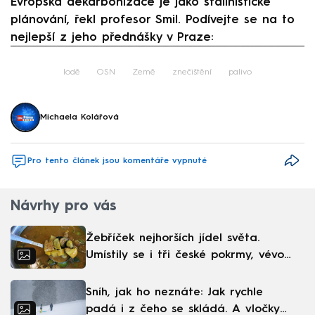
Evropská dekarbonizace je jako stalinistické
plánování, řekl profesor Smil. Podívejte se na to
nejlepší z jeho přednášky v Praze:
Failed to fetch
lodě
OSN
Země
znečištění
palivo
Michaela Kolářová
Pro tento článek jsou komentáře vypnuté
Návrhy pro vás
Žebříček nejhorších jídel světa.
Umístily se i tři české pokrmy, vévodí
skandinávská kuchyně
Sníh, jak ho neznáte: Jak rychle
padá i z čeho se skládá. A vločky