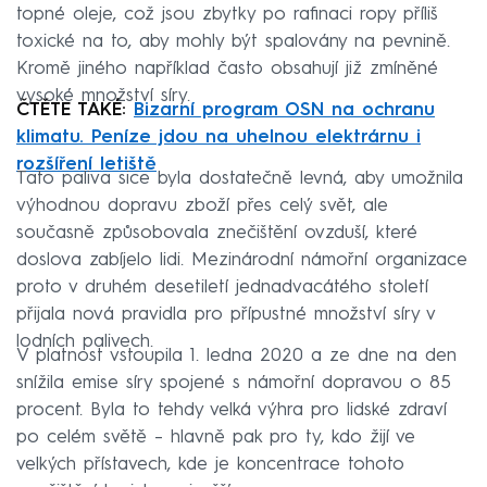
topné oleje, což jsou zbytky po rafinaci ropy příliš
toxické na to, aby mohly být spalovány na pevnině.
Kromě jiného například často obsahují již zmíněné
vysoké množství síry.
ČTĚTE TAKÉ:
Bizarní program OSN na ochranu
klimatu. Peníze jdou na uhelnou elektrárnu i
rozšíření letiště
Tato paliva sice byla dostatečně levná, aby umožnila
výhodnou dopravu zboží přes celý svět, ale
současně způsobovala znečištění ovzduší, které
doslova zabíjelo lidi. Mezinárodní námořní organizace
proto v druhém desetiletí jednadvacátého století
přijala nová pravidla pro přípustné množství síry v
lodních palivech.
V platnost vstoupila 1. ledna 2020 a ze dne na den
snížila emise síry spojené s námořní dopravou o 85
procent. Byla to tehdy velká výhra pro lidské zdraví
po celém světě – hlavně pak pro ty, kdo žijí ve
velkých přístavech, kde je koncentrace tohoto