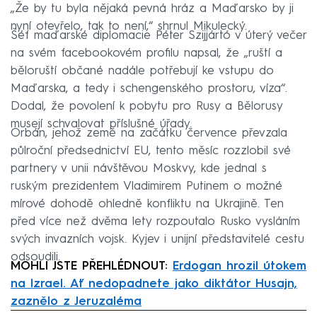
„Že by tu byla nějaká pevná hráz a Maďarsko by ji
nyní otevřelo, tak to není,“ shrnul Mikulecký.
Šéf maďarské diplomacie Péter Szijjártó v úterý večer
na svém facebookovém profilu napsal, že „ruští a
běloruští občané nadále potřebují ke vstupu do
Maďarska, a tedy i schengenského prostoru, víza“.
Dodal, že povolení k pobytu pro Rusy a Bělorusy
musejí schvalovat příslušné úřady.
Orbán, jehož země na začátku července převzala
půlroční předsednictví EU, tento měsíc rozzlobil své
partnery v unii návštěvou Moskvy, kde jednal s
ruským prezidentem Vladimirem Putinem o možné
mírové dohodě ohledně konfliktu na Ukrajině. Ten
před více než dvěma lety rozpoutalo Rusko vysláním
svých invazních vojsk. Kyjev i unijní představitelé cestu
odsoudili.
MOHLI JSTE PŘEHLÉDNOUT:
Erdogan hrozil útokem
na Izrael. Ať nedopadnete jako diktátor Husajn,
zaznělo z Jeruzaléma