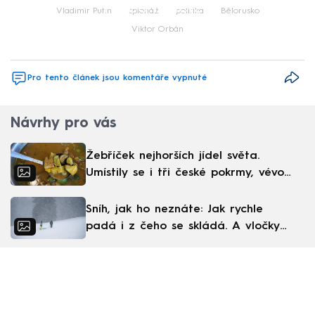
Failed to fetch
Vladimir Putin
špionáž
politika
Bělorusko
Viktor Orbán
Pro tento článek jsou komentáře vypnuté
Návrhy pro vás
Žebříček nejhorších jídel světa.
Umístily se i tři české pokrmy, vévodí
skandinávská kuchyně
Sníh, jak ho neznáte: Jak rychle
padá i z čeho se skládá. A vločky
nejsou bílé