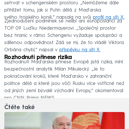
setrvat v schengenském prostoru. „Nemůžeme dále
přihlížet tomu, jak si Putin dělá z Maďarska
svého trojského koně,“ napsala na svůj
profil na síti X.
Zjednodušení podmínek se nelíbí ani europoslanci za
TOP 09 Luďku Niedermayerovi. „Společný prostor
bez hranic v rámci Schengenu vyžaduje spolupráci a
sdílenou odpovědnost. Zdá se mi, že to vládě Viktora
Orbána chybí,“ napsal v
příspěvku na síti X.
Rozhodnutí přinese rizika
Rozhodnutí Maďarska přinese Evropě jistá rizika, míní
bezpečnostní analytik Milan Mikulecký. „Je to
pokračování kroků, které Maďarsko v zahraniční
politice dělá a které jsou vůči Rusku více vstřícné než
od jiných zemí bývalé východní Evropy,“ okomentoval
pro CNN Prima NEWS.
Čtěte také