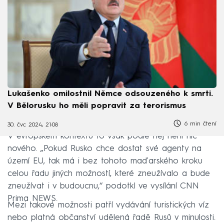
Lukašenko omilostnil Němce odsouzeného k smrti.
V Bělorusku ho měli popravit za terorismus
6 min čtení
30. čvc 2024, 21:08
V evropském kontextu to však podle něj není nic
nového. „Pokud Rusko chce dostat své agenty na
území EU, tak má i bez tohoto maďarského kroku
celou řadu jiných možností, které zneužívalo a bude
zneužívat i v budoucnu,“ podotkl ve vysílání CNN
Prima NEWS.
Mezi takové možnosti patří vydávání turistických víz
nebo platná občanství udělená řadě Rusů v minulosti.