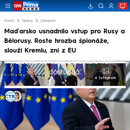
Domů
Zprávy
Zahraničí
Maďarsko usnadnilo vstup pro Rusy a
Bělorusy. Roste hrozba špionáže,
slouží Kremlu, zní z EU
Žádná položka z playlistu není
dostupná.
8 fotografií
ČTK
,
Ivana Syrovátková
Akt. 30. čvc 2024, 18:32
• 30. čvc 2024, 17:25
Maďarsko zjednodušilo podmínky vstupu
pro občany Ruska a Běloruska, a to