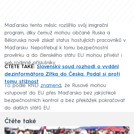
Maďarsko tento měsíc rozšířilo svůj imigrační
program, díky čemuž mohou občané Ruska a
Běloruska nově získat status hostujících pracovníků v
Maďarsku. Nepotřebují k tomu bezpečnostní
prověrku a do členského státu EU mohou přivést i
své rodinné příslušníky.
ČTĚTE TAKÉ:
Slovenský soud rozhodl o vydání
dezinformátora Zítka do Česka. Podal si proti
tomu stížnost
To podle RND
znamená
, že Rusové mohou
vstupovat do EU přes Maďarsko bez jakýchkoli
bezpečnostních kontrol a bez překážek pokračovat
do dalších států EU.
Čtěte také