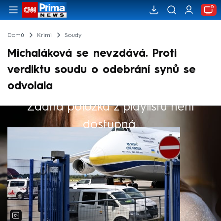
Domů
Krimi
Soudy
Michaláková se nevzdává. Proti
verdiktu soudu o odebrání synů se
odvolala
Žádná položka z playlistu není
Výběr redakce
dostupná.