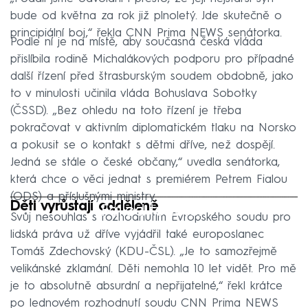
bude od května za rok již plnoletý. Jde skutečně o
principiální boj,“ řekla CNN Prima NEWS senátorka.
Podle ní je na místě, aby současná česká vláda
přislíbila rodině Michalákových podporu pro případné
další řízení před štrasburským soudem obdobně, jako
to v minulosti učinila vláda Bohuslava Sobotky
(ČSSD). „Bez ohledu na toto řízení je třeba
pokračovat v aktivním diplomatickém tlaku na Norsko
a pokusit se o kontakt s dětmi dříve, než dospějí.
Jedná se stále o české občany,“ uvedla senátorka,
která chce o věci jednat s premiérem Petrem Fialou
(ODS) a příslušnými ministry.
Děti vyrůstají odděleně
Failed to fetch
Svůj nesouhlas s rozhodnutím Evropského soudu pro
lidská práva už dříve vyjádřil také europoslanec
Tomáš Zdechovský (KDU-ČSL). „Je to samozřejmě
velikánské zklamání. Děti nemohla 10 let vidět. Pro mě
je to absolutně absurdní a nepřijatelné,“ řekl krátce
po lednovém rozhodnutí soudu CNN Prima NEWS