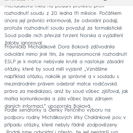
Michaláková měla na podání protestu proti
rozhodnutí soudu z 20. ledna tři měsíce. Počátkem
února její právníci informovali, že odvolání podají,
protože rozhodnutí soudu považují za formalistické.
Soud podle nich převzal tvrzení Norska a vyjádření
žaloby ignoroval.
Právnička Michalákové Dora Boková zdůvodnila
odvolání mimo jiné tím, že nepravomocné rozhodnutí
ESLP je k matce nebývale kruté a nastoluje zásadní
otázky, které by soud měl vyjasnit. „Vznášíme
například otázku, nakolik je správné a v souladu s
mezinárodním právem odebrat matce rodičovská
práva za medializaci, aniž by soud vůbec zjišťoval, jak
matka komunikovala a zda vůbec byla zdrojem
daných informací,“ upozornila Boková.
Podle senátorky a členky Petičního výboru na
podporu rodiny Michálkových Jitky Chalánkové jsou v
případu otázky, které nebyly řádně zodpovězeny.
„Podali jsme odvolání i přesto, že její nejstarší syn