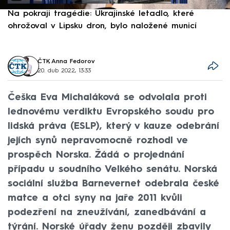
Na pokraji tragédie: Ukrajinské letadlo, které
P
ohrožoval v Lipsku dron, bylo naložené municí
e
ČTK
,
Anna Fedorov
20. dub 2022, 13:33
Češka Eva Michaláková se odvolala proti
lednovému verdiktu Evropského soudu pro
lidská práva (ESLP), který v kauze odebrání
jejích synů nepravomocně rozhodl ve
prospěch Norska. Žádá o projednání
případu u soudního Velkého senátu. Norská
sociální služba Barnevernet odebrala české
matce a otci syny na jaře 2011 kvůli
podezření na zneužívání, zanedbávání a
týrání. Norské úřady ženu později zbavily