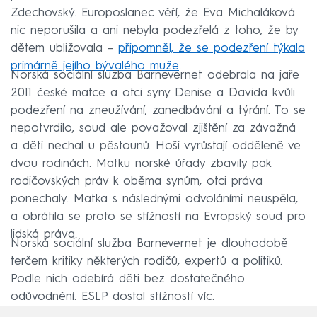
Zdechovský. Europoslanec věří, že Eva Michaláková
nic neporušila a ani nebyla podezřelá z toho, že by
dětem ubližovala –
připomněl, že se podezření týkala
primárně jejího bývalého muže
.
Norská sociální služba Barnevernet odebrala na jaře
2011 české matce a otci syny Denise a Davida kvůli
podezření na zneužívání, zanedbávání a týrání. To se
nepotvrdilo, soud ale považoval zjištění za závažná
a děti nechal u pěstounů. Hoši vyrůstají odděleně ve
dvou rodinách. Matku norské úřady zbavily pak
rodičovských práv k oběma synům, otci práva
ponechaly. Matka s následnými odvoláními neuspěla,
a obrátila se proto se stížností na Evropský soud pro
lidská práva.
Norská sociální služba Barnevernet je dlouhodobě
terčem kritiky některých rodičů, expertů a politiků.
Podle nich odebírá děti bez dostatečného
odůvodnění. ESLP dostal stížností víc.