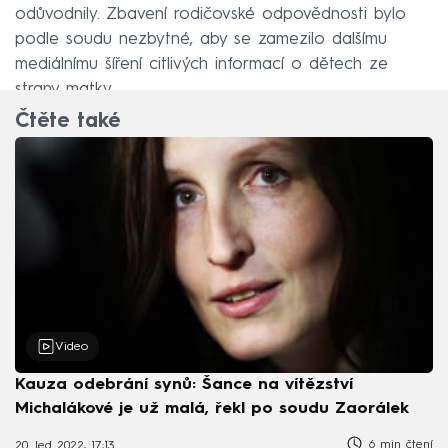
odůvodnily. Zbavení rodičovské odpovědnosti bylo
podle soudu nezbytné, aby se zamezilo dalšímu
mediálnímu šíření citlivých informací o dětech ze
strany matky.
Čtěte také
Video
Kauza odebrání synů: Šance na vítězství
Michalákové je už malá, řekl po soudu Zaorálek
6 min čtení
20. led 2022, 17:13