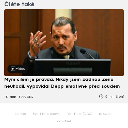
Čtěte také
Video
Mým cílem je pravda. Nikdy jsem žádnou ženu
neuhodil, vypovídal Depp emotivně před soudem
6 min čtení
20. dub 2022, 01:17
Norsko
Eva Michaláková
Petr Fiala (ODS)
rozsudek
odvolání