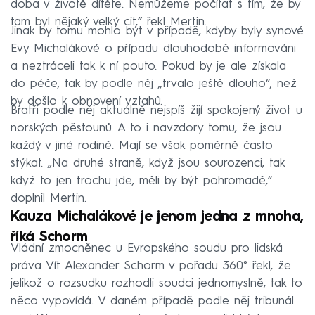
doba v životě dítěte. Nemůžeme počítat s tím, že by
tam byl nějaký velký cit,“ řekl Mertin.
Jinak by tomu mohlo být v případě, kdyby byly synové
Evy Michalákové o případu dlouhodobě informováni
a neztráceli tak k ní pouto. Pokud by je ale získala
do péče, tak by podle něj „trvalo ještě dlouho“, než
by došlo k obnovení vztahů.
Bratři podle něj aktuálně nejspíš žijí spokojený život u
norských pěstounů. A to i navzdory tomu, že jsou
každý v jiné rodině. Mají se však poměrně často
stýkat. „Na druhé straně, když jsou sourozenci, tak
když to jen trochu jde, měli by být pohromadě,“
doplnil Mertin.
Kauza Michalákové je jenom jedna z mnoha,
říká Schorm
Vládní zmocněnec u Evropského soudu pro lidská
práva Vít Alexander Schorm v pořadu 360° řekl, že
jelikož o rozsudku rozhodli soudci jednomyslně, tak to
něco vypovídá. V daném případě podle něj tribunál