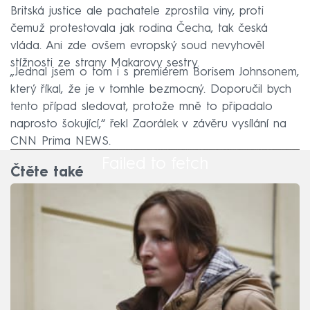
Britská justice ale pachatele zprostila viny, proti
čemuž protestovala jak rodina Čecha, tak česká
vláda. Ani zde ovšem evropský soud nevyhověl
stížnosti ze strany Makarovy sestry.
„Jednal jsem o tom i s premiérem Borisem Johnsonem,
který říkal, že je v tomhle bezmocný. Doporučil bych
tento případ sledovat, protože mně to připadalo
naprosto šokující,“ řekl Zaorálek v závěru vysílání na
CNN Prima NEWS.
Failed to fetch
Čtěte také