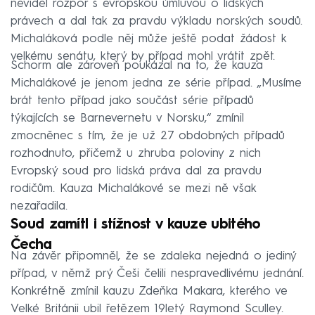
neviděl rozpor s evropskou úmluvou o lidských
právech a dal tak za pravdu výkladu norských soudů.
Michaláková podle něj může ještě podat žádost k
velkému senátu, který by případ mohl vrátit zpět.
Schorm ale zároveň poukázal na to, že kauza
Michalákové je jenom jedna ze série případ. „Musíme
brát tento případ jako součást série případů
týkajících se Barnevernetu v Norsku,“ zmínil
zmocněnec s tím, že je už 27 obdobných případů
rozhodnuto, přičemž u zhruba poloviny z nich
Evropský soud pro lidská práva dal za pravdu
rodičům. Kauza Michalákové se mezi ně však
nezařadila.
Soud zamítl i stížnost v kauze ubitého
Čecha
Na závěr připomněl, že se zdaleka nejedná o jediný
případ, v němž prý Češi čelili nespravedlivému jednání.
Konkrétně zmínil kauzu Zdeňka Makara, kterého ve
Velké Británii ubil řetězem 19letý Raymond Sculley.