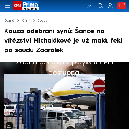
Domů
Krimi
Soudy
Kauza odebrání synů: Šance na
vítězství Michalákové je už malá, řekl
po soudu Zaorálek
Žádná položka z playlistu není
Výběr redakce
dostupná.