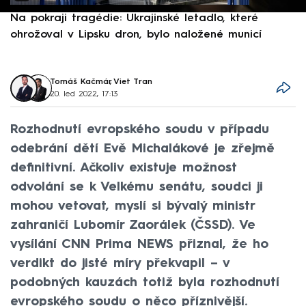
Na pokraji tragédie: Ukrajinské letadlo, které
P
ohrožoval v Lipsku dron, bylo naložené municí
e
Tomáš Kačmár
,
Viet Tran
20. led 2022, 17:13
Rozhodnutí evropského soudu v případu
odebrání dětí Evě Michalákové je zřejmě
definitivní. Ačkoliv existuje možnost
odvolání se k Velkému senátu, soudci ji
mohou vetovat, myslí si bývalý ministr
zahraničí Lubomír Zaorálek (ČSSD). Ve
vysílání CNN Prima NEWS přiznal, že ho
verdikt do jisté míry překvapil – v
podobných kauzách totiž byla rozhodnutí
evropského soudu o něco příznivější.