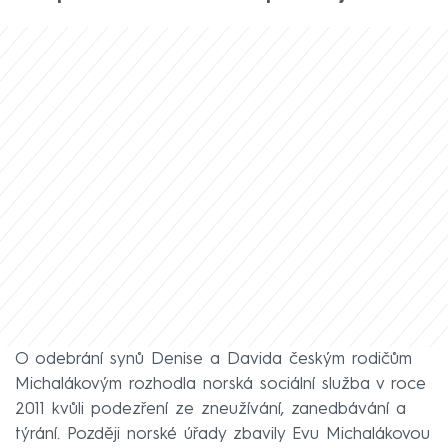
O odebrání synů Denise a Davida českým rodičům
Michalákovým rozhodla norská sociální služba v roce
2011 kvůli podezření ze zneužívání, zanedbávání a
týrání. Později norské úřady zbavily Evu Michalákovou