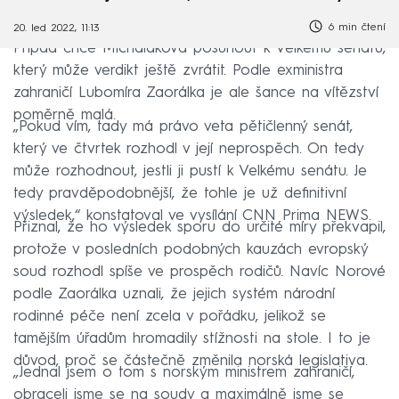
6 min čtení
20. led 2022, 11:13
Případ chce Michaláková posunout k Velkému senátu,
který může verdikt ještě zvrátit. Podle exministra
zahraničí Lubomíra Zaorálka je ale šance na vítězství
poměrně malá.
„Pokud vím, tady má právo veta pětičlenný senát,
který ve čtvrtek rozhodl v její neprospěch. On tedy
může rozhodnout, jestli ji pustí k Velkému senátu. Je
tedy pravděpodobnější, že tohle je už definitivní
výsledek,“ konstatoval ve vysílání CNN Prima NEWS.
Přiznal, že ho výsledek sporu do určité míry překvapil,
protože v posledních podobných kauzách evropský
soud rozhodl spíše ve prospěch rodičů. Navíc Norové
podle Zaorálka uznali, že jejich systém národní
rodinné péče není zcela v pořádku, jelikož se
tamějším úřadům hromadily stížnosti na stole. I to je
důvod, proč se částečně změnila norská legislativa.
„Jednal jsem o tom s norským ministrem zahraničí,
obraceli jsme se na soudy a maximálně jsme se