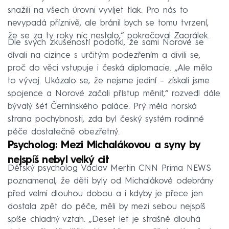
snažili na všech úrovni vyvíjet tlak. Pro nás to
nevypadá příznivě, ale bránil bych se tomu tvrzení,
že se za ty roky nic nestalo,“ pokračoval Zaorálek.
Dle svých zkušeností podotkl, že sami Norové se
dívali na cizince s určitým podezřením a divili se,
proč do věci vstupuje i česká diplomacie. „Ale mělo
to vývoj. Ukázalo se, že nejsme jediní – získali jsme
spojence a Norové začali přístup měnit,“ rozvedl dále
bývalý šéf Černínského paláce. Prý měla norská
strana pochybnosti, zda byl český systém rodinné
péče dostatečně obezřetný.
Psycholog: Mezi Michalákovou a syny by
nejspíš nebyl velký cit
Dětský psycholog Václav Mertin CNN Prima NEWS
poznamenal, že děti byly od Michalákové odebrány
před velmi dlouhou dobou a i kdyby je přece jen
dostala zpět do péče, měli by mezi sebou nejspíš
spíše chladný vztah. „Deset let je strašně dlouhá