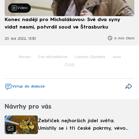
Video
Konec nadějí pro Michalákovou: Své dva syny
vídat nesmí, potvrdil soud ve Štrasburku
6 min čtení
20. led 2022, 13:30
Norsko
Eva Michaláková
Lubomír Zaorálek
soud
ČSSD
Vstup do diskuze
Návrhy pro vás
Žebříček nejhorších jídel světa.
Umístily se i tři české pokrmy, vévodí
skandinávská kuchyně