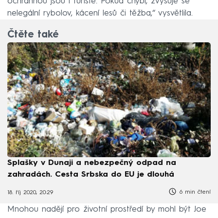
ochrannou jsou i turisté. Pokud chybí, zvyšuje se
nelegální rybolov, kácení lesů či těžba,“ vysvětlila.
Čtěte také
Splašky v Dunaji a nebezpečný odpad na
zahradách. Cesta Srbska do EU je dlouhá
6 min čtení
18. říj 2020, 20:29
Mnohou nadějí pro životní prostředí by mohl být Joe