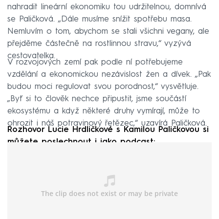
nahradit lineární ekonomiku tou udržitelnou, domnívá
se Paličková. „Dále musíme snížit spotřebu masa.
Nemluvím o tom, abychom se stali všichni vegany, ale
přejděme částečně na rostlinnou stravu,“ vyzývá
cestovatelka.
V rozvojových zemí pak podle ní potřebujeme
vzdělání a ekonomickou nezávislost žen a dívek. „Pak
budou moci regulovat svou porodnost,“ vysvětluje.
„Byť si to člověk nechce připustit, jsme součástí
ekosystému a když některé druhy vymírají, může to
ohrozit i náš potravinový řetězec,“ uzavírá Paličková.
Rozhovor Lucie Hrdličkové s Kamilou Paličkovou si
můžete poslechnout i jako podcast: