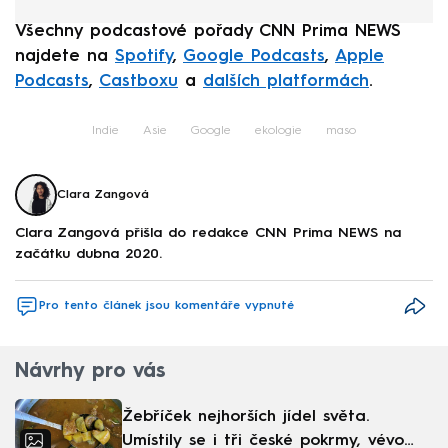
Všechny podcastové pořady CNN Prima NEWS
najdete na
Spotify
,
Google Podcasts
,
Apple
Podcasts
,
Castboxu
a
dalších platformách
.
Indie
Asie
Google
ekologie
maso
Clara Zangová
Clara Zangová přišla do redakce CNN Prima NEWS na
začátku dubna 2020.
Pro tento článek jsou komentáře vypnuté
Návrhy pro vás
Žebříček nejhorších jídel světa.
Umístily se i tři české pokrmy, vévodí