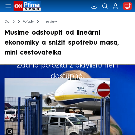
Domů
Pořady
Interview
Musíme odstoupit od lineární
ekonomiky a snížit spotřebu masa,
míní cestovatelka
Žádná položka z playlistu není
Výběr redakce
dostupná.