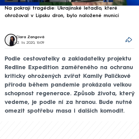
Na pokraji tragédie: Ukrajinské letadlo, které
P
ohrožoval v Lipsku dron, bylo naložené municí
e
Clara Zangová
12. lis 2020, 16:09
Podle cestovatelky a zakladatelky projektu
Redline Expedition zaměřeného na ochranu
kriticky ohrožených zvířat Kamily Paličkové
příroda během pandemie prokázala velkou
schopnost regenerace. Způsob života, který
vedeme, je podle ní za hranou. Bude nutné
omezit spotřebu masa i dalších komodit.