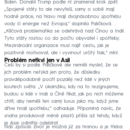
Biden. Donald Trump podle ní znamenal krok zpět.
„Spojené státy to ale nevyřeší, samy o sobě mají
hodně práce, na hlavu mají dvojnásobnou spotřebu
vody či energie než Evropa,“ doplnila Paličková.
„Klíčová problematika se odehrává nad Čínou a Indií.
Tyto státy rostou co do počtu obyvatel i spotřeby.
Mezinárodní organizace musí najít cestu, jak je
pozitivně motivovat, ale i vyvinout určitý tlak,“ míní.
Problém netkví jen v Asii
Češi by si podle Paličkové ale neměli myslet, že se
jich problém netýká jen proto, že důsledky
pravděpodobně pocítí později než lidé v jiných
koutech světa. „V okamžiku, kdy na to rezignujeme,
budou si lidé v Indii a Číně říkat, jak po nich můžeme
chtít, aby neměli ten samý luxus jako my, když jsme
dříve hnali spotřebu,“ odhaduje. Připomíná navíc, že
snaha produkovat méně plastů přišla až tehdy, když
je Asie odmítla odebírat.
Náš způsob život je možná již za hranou a je třeba