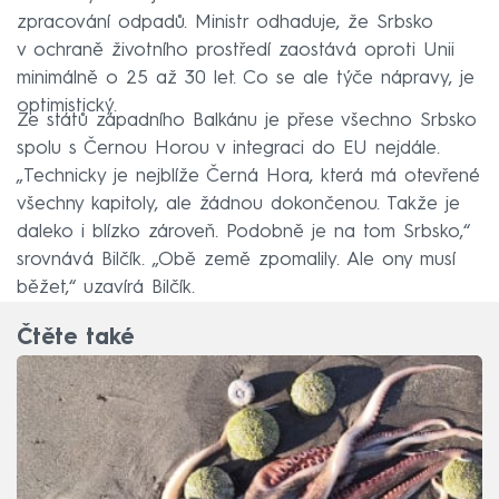
zpracování odpadů. Ministr odhaduje, že Srbsko
v ochraně životního prostředí zaostává oproti Unii
minimálně o 25 až 30 let. Co se ale týče nápravy, je
optimistický.
Ze států západního Balkánu je přese všechno Srbsko
spolu s Černou Horou v integraci do EU nejdále.
„Technicky je nejblíže Černá Hora, která má otevřené
všechny kapitoly, ale žádnou dokončenou. Takže je
daleko i blízko zároveň. Podobně je na tom Srbsko,“
srovnává Bilčík. „Obě země zpomalily. Ale ony musí
běžet,“ uzavírá Bilčík.
Čtěte také