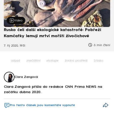
Video
Rusko čelí další ekologické katastrofě: Pobřeží
Kamčatky lemují mrtví mořští živočichové
6 min čtení
7. říj 2020, 19:51
odpad
znečištění
ekologie
životní prostředí
Srbsko
Clara Zangová
Clara Zangová přišla do redakce CNN Prima NEWS na
začátku dubna 2020.
Pro tento článek jsou komentáře vypnuté