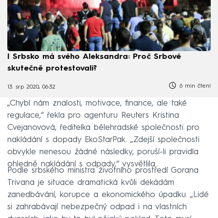
I Srbsko má svého Aleksandra: Proč Srbové
skutečně protestovali?
6 min čtení
13. srp 2020, 06:32
„Chybí nám znalosti, motivace, finance, ale také
regulace,“ řekla pro agenturu Reuters Kristina
Cvejanovová, ředitelka bělehradské společnosti pro
nakládání s dopady EkoStarPak. „Zdejší společnosti
obvykle nenesou žádné následky, poruší-li pravidla
ohledně nakládání s odpady,“ vysvětlila.
Podle srbského ministra životního prostředí Gorana
Trivana je situace dramatická kvůli dekádám
zanedbávání, korupce a ekonomického úpadku. „Lidé
si zahrabávají nebezpečný odpad i na vlastních