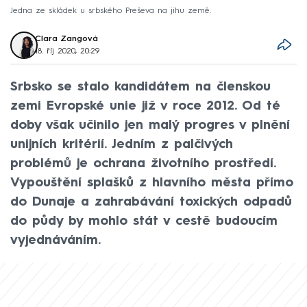
Jedna ze skládek u srbského Preševa na jihu země.
Clara Zangová
18. říj 2020, 20:29
Srbsko se stalo kandidátem na členskou
zemi Evropské unie již v roce 2012. Od té
doby však učinilo jen malý progres v plnění
unijních kritérií. Jedním z palčivých
problémů je ochrana životního prostředí.
Vypouštění splašků z hlavního města přímo
do Dunaje a zahrabávání toxických odpadů
do půdy by mohlo stát v cestě budoucím
vyjednáváním.