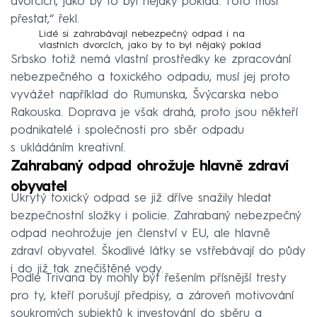
dvorcích, jako by to byl nějaký poklad. Toto musí
přestat,“ řekl.
Lidé si zahrabávají nebezpečný odpad i na
vlastních dvorcích, jako by to byl nějaký poklad
Srbsko totiž nemá vlastní prostředky ke zpracování
nebezpečného a toxického odpadu, musí jej proto
vyvážet například do Rumunska, Švýcarska nebo
Rakouska. Doprava je však drahá, proto jsou někteří
podnikatelé i společnosti pro sběr odpadu
s ukládáním kreativní.
Zahrabaný odpad ohrožuje hlavně zdraví
obyvatel
Ukrytý toxický odpad se již dříve snažily hledat
bezpečnostní složky i policie. Zahrabaný nebezpečný
odpad neohrožuje jen členství v EU, ale hlavně
zdraví obyvatel. Škodlivé látky se vstřebávají do půdy
i do již tak znečištěné vody.
Podle Trivana by mohly být řešením přísnější tresty
pro ty, kteří porušují předpisy, a zároveň motivování
soukromých subjektů k investování do sběru a