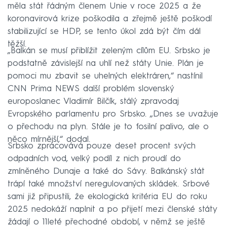
měla stát řádným členem Unie v roce 2025 a že
koronavirová krize poškodila a zřejmě ještě poškodí
stabilizující se HDP, se tento úkol zdá být čím dál
těžší.
„Balkán se musí přiblížit zeleným cílům EU. Srbsko je
podstatně závislejší na uhlí než státy Unie. Plán je
pomoci mu zbavit se uhelných elektráren,“ nastínil
CNN Prima NEWS další problém slovenský
europoslanec Vladimír Bilčík, stálý zpravodaj
Evropského parlamentu pro Srbsko. „Dnes se uvažuje
o přechodu na plyn. Stále je to fosilní palivo, ale o
něco mírnější,“ dodal.
Srbsko zpracovává pouze deset procent svých
odpadních vod, velký podíl z nich proudí do
zmíněného Dunaje a také do Sávy. Balkánský stát
trápí také množství neregulovaných skládek. Srbové
sami již připustili, že ekologická kritéria EU do roku
2025 nedokáží naplnit a po přijetí mezi členské státy
žádají o 11leté přechodné období, v němž se ještě