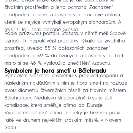
Srbsko zvlášť těžké dohnat, je ale zacházení se
životním prostředím a jeho ochrana. Zacházení
s odpadem a silné znečištění vod jsou dvě oblasti,
které se nejvíce vymykají evropským standardům. A
myslí si to i sami občané Srbska.
Podle průzkumu portálu Statista, v němž měli Srbové
označit tři nejpalčivější problémy týkající se životního
prostředí, uvedlo 55 % dotázaných zacházení
s odpadem a 49 % dotázaných znečištění vod. Třetí
místo si se 48 % vysloužilo znečištění vzduchu.
Symbolem je hora smetí u Bělehradu
Symbolem srbského problému s produkcí odpadu a
následným nakládáním s ním je hora smetí na rozloze
dvou kilometrů čtverečních těsně za hlavním městem
Bělehradem. Nedaleko skládky plné krys je ústí
kanalizace, která směřuje přímo do Dunaje.
Vypouštění splašků přímo do řeky je běžnou praxí
také ve druhém největším srbském městě, v Novém
Sadu.