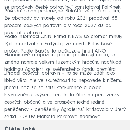
být proklamativní k řetězcům, že stát má zájem, aby
se prodávaly české potraviny,“ konstatoval Faltýnek.
Původní návrh poslankyně Balaštíkové počítal s tím,
že obchody by musely od roku 2021 prodávat 55
procent českých potravin a v roce 2027 až 85
procent potravin.
Podle informací CNN Prima NEWS se premiér minulý
týden naštval na Faltýnka, že návrh Balaštíkové
prošel. Podle Babiše to poškozuje hnutí ANO.
Ekonomové a opoziční politici poukazují na to, že
změna nahraje velkým tuzemským hráčům, například
holdingu Agrofert ze svěřenského fondu premiéra.
„Prodej českých potravin – to se může zdát jako
líbivá věta. Ale ve skutečnosti to nepovede k ničemu
jinému, než že se sníží konkurence a dojde
k výraznému zvýšení cen. Je to útok na peněženky
českých občanů a ve prospěch jedné jediné
peněženky – peněženky Agrofertu,“ kritizovala v úterý
šéfka TOP 09 Markéta Pekarová Adamová.
Čtěte také