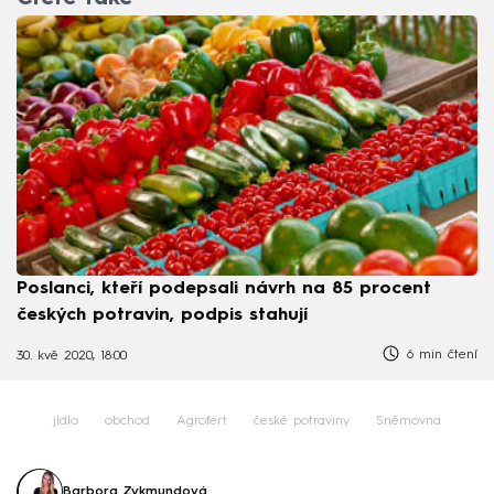
Poslanci, kteří podepsali návrh na 85 procent
českých potravin, podpis stahují
6 min čtení
30. kvě 2020, 18:00
jídlo
obchod
Agrofert
české potraviny
Sněmovna
Barbora Zykmundová