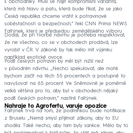
s obchodníky. Musí se najít kompromisní varianta,
která má hlavu a patu, která bude říkat, že se jako
Česká republika chceme vrátit k potravinové
soběstačnosti a bezpečnosti,“ řekl CNN Prima NEWS
Faltýnek, který je předsedou zemědělského výboru.
Dodal, že při tvorbě návrhu je potřeba respektovat,
že ne všechno, co se v obchodech prodává, lze
vyrobit v ČR. V zákoně by tak mělo mít výjimku
například exotické ovoce.
Podíl českých potravin by měl být nižší než
v původním návrhu. „Nechci spekulovat, ale mohli
bychom začít na těch 55 procentech a postupně to
navyšovat na 65 procent. Ve Sněmovně je poměrně
velká většina pro to, aby byl v obchodech nějaký
podíl českých potravin,“ nastínil Faltýnek.
Nahraje to Agrofertu, varuje opozice
Faltýnek trvá na tom, že podmínkou bude notifikace
z Bruselu. „Nemá smysl přijímat zákony, aby to EU
shodila. Také nechci, aby tam byly sankce. Mělo by to