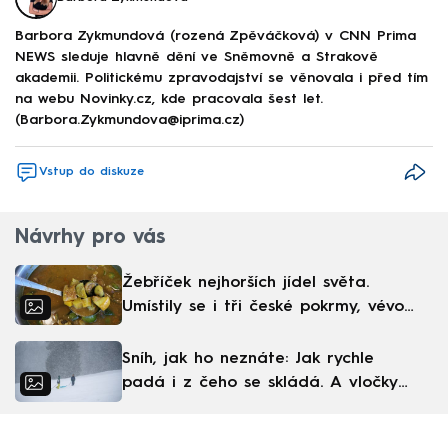
Barbora Zykmundová (rozená Zpěváčková) v CNN Prima
NEWS sleduje hlavně dění ve Sněmovně a Strakově
akademii. Politickému zpravodajství se věnovala i před tím
na webu Novinky.cz, kde pracovala šest let.
(Barbora.Zykmundova@iprima.cz)
Vstup do diskuze
Návrhy pro vás
Žebříček nejhorších jídel světa.
Umístily se i tři české pokrmy, vévodí
skandinávská kuchyně
Sníh, jak ho neznáte: Jak rychle
padá i z čeho se skládá. A vločky
nejsou bílé