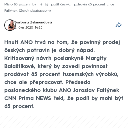
Místo 85 procent by měl být podíl českých potravin 65 procent, chce
Faltýnek
Zdroj: pixabay.com
Barbora Zykmundová
2. čvn 2020, 14:25
Hnutí ANO trvá na tom, že povinný prodej
českých potravin je dobrý nápad.
Kritizovaný návrh poslankyně Margity
Balaštíkové, který by zavedl povinnost
prodávat 85 procent tuzemských výrobků,
chce ale přepracovat. Předseda
poslaneckého klubu ANO Jaroslav Faltýnek
CNN Prima NEWS řekl, že podíl by mohl být
65 procent.