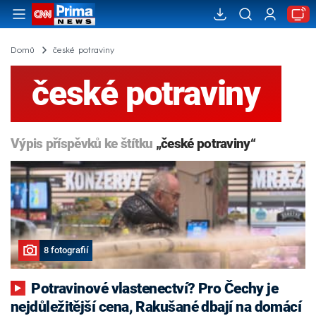
Domů
české potraviny
české potraviny
Výpis příspěvků ke štítku
„české potraviny“
8 fotografií
Potravinové vlastenectví? Pro Čechy je
nejdůležitější cena, Rakušané dbají na domácí