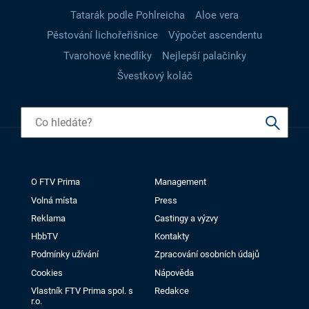
Tatarák podle Pohlreicha
Aloe vera
Pěstování lichořeřišnice
Výpočet ascendentu
Tvarohové knedlíky
Nejlepší palačinky
Švestkový koláč
O FTV Prima
Management
Volná místa
Press
Reklama
Castingy a výzvy
HbbTV
Kontakty
Podmínky užívání
Zpracování osobních údajů
Cookies
Nápověda
Vlastník FTV Prima spol. s
Redakce
r.o.