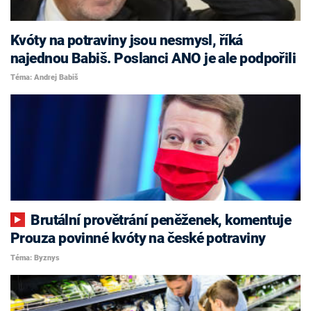
Kvóty na potraviny jsou nesmysl, říká
najednou Babiš. Poslanci ANO je ale podpořili
Téma: Andrej Babiš
Brutální provětrání peněženek, komentuje
Prouza povinné kvóty na české potraviny
Téma: Byznys