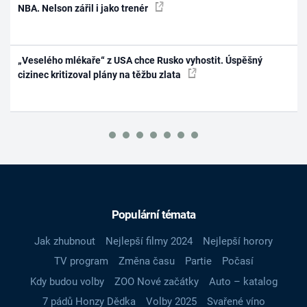
NBA. Nelson zářil i jako trenér
„Veselého mlékaře“ z USA chce Rusko vyhostit. Úspěšný
cizinec kritizoval plány na těžbu zlata
Populární témata
Jak zhubnout
Nejlepší filmy 2024
Nejlepší horory
TV program
Změna času
Partie
Počasí
Kdy budou volby
ZOO Nové začátky
Auto – katalog
7 pádů Honzy Dědka
Volby 2025
Svařené víno