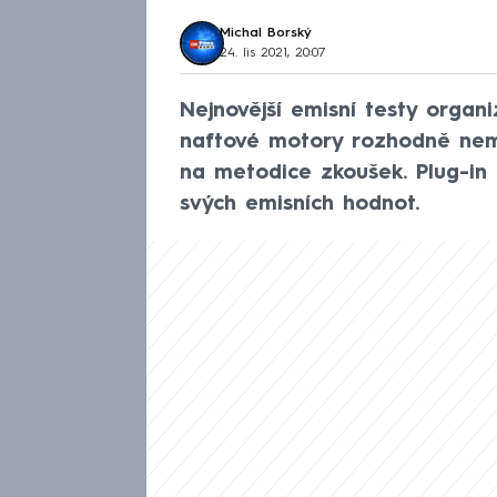
Michal Borský
24. lis 2021, 20:07
Nejnovější emisní testy orga
naftové motory rozhodně nemu
na metodice zkoušek. Plug-in 
svých emisních hodnot.