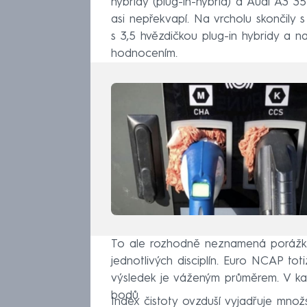
hybridy (plug-in-hybrid) a Audi A3 3
asi nepřekvapí. Na vrcholu skončily s
s 3,5 hvězdičkou plug-in hybridy a n
hodnocením.
To ale rozhodně neznamená porážk
jednotlivých disciplín. Euro NCAP tot
výsledek je váženým průměrem. V kaž
bodů.
Index čistoty ovzduší vyjadřuje množ