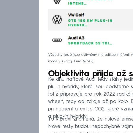
Výsledky testů jsou ovlivněny metodikou měření, v 
modely.
Zdroj: Euro NCAP
Objektivita přijde až
Ke dnu naftové Audi tedy stáhly jedi
plu-in hybridy, které jsou podstatně 
totiž připravuje pro rok 2022 radikál
wheel“, tedy od zdroje až po kolo. D
při nabíjení a emise CO2, které vzni
a plug-in hybridy.
To v praxi znamená, že nulové emis
Nové testy budou nepochybně zajíma