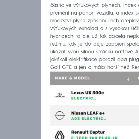
částic ve výfukových plynech. Index e
přemění na pohon vozidla, a index s
množství plynů způsobujících oteplová
výfukových exhalací a s vysokou účin
hybridech to ale už tak docela neplat
režimu, kdy je do děje zapojen spal
ukázat svou silnou stránku naftové Aud
jakékoli elektrifikace porazil oba plu
Golf GTE a jen o málo horší než Ren