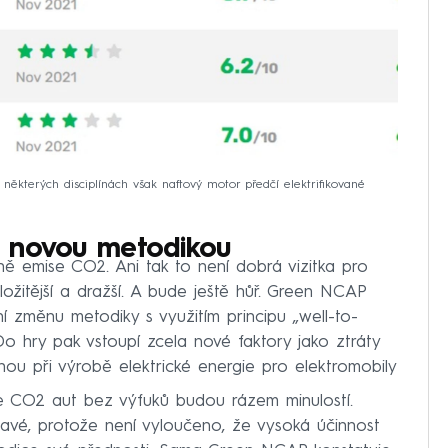
některých disciplínách však naftový motor předčí elektrifikované
 s novou metodikou
ně emise CO2. Ani tak to není dobrá vizitka pro
složitější a dražší. A bude ještě hůř. Green NCAP
ní změnu metodiky s využitím principu „well-to-
o hry pak vstoupí zcela nové faktory jako ztráty
knou při výrobě elektrické energie pro elektromobily
e CO2 aut bez výfuků budou rázem minulostí.
vé, protože není vyloučeno, že vysoká účinnost