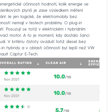
nergetické účinnosti hodnotí, kolik energie se
kleníkových plynů je zase výsledkem měření
ní. Je jen logické, že elektromobily bez
ností nemají v testech problémy. O plug-in
í. Posuzují se totiž v elektrickém i hybridním
ovací motor. A to je moment, kdy dostalo šanci
i. V kritériu čistoty ovzduší totiž diesel bez
g-in hybridy a v oblasti účinnosti byl lepší než VW
ault Captur E-Tech.