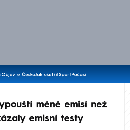
í
Objevte Česko
Jak ušetřit
Sport
Počasí
ypouští méně emisí než
kázaly emisní testy