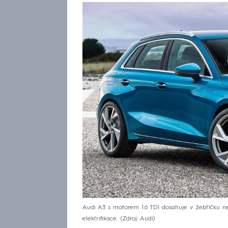
Audi A3 s motorem 1.6 TDI dosahuje v žebříčku nej
elektrifikace.
Zdroj: Audi