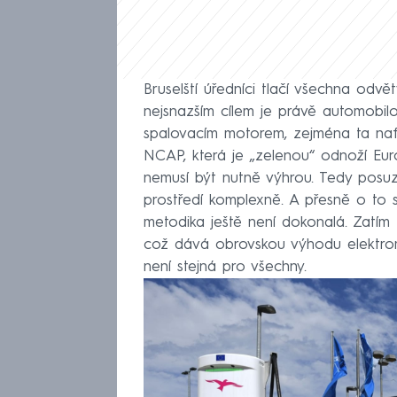
Bruselští úředníci tlačí všechna odvě
nejsnazším cílem je právě automobilo
spalovacím motorem, zejména ta naft
NCAP, která je „zelenou“ odnoží Eur
nemusí být nutně výhrou. Tedy posuzu
prostředí komplexně. A přesně o to 
metodika ještě není dokonalá. Zatím 
což dává obrovskou výhodu elektromo
není stejná pro všechny.