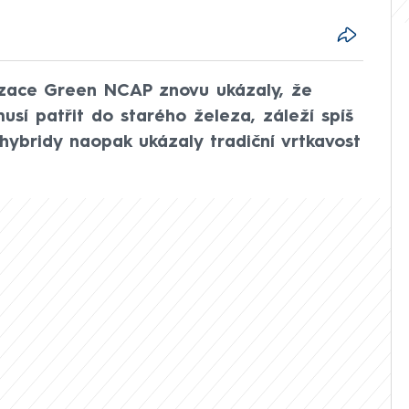
nizace Green NCAP znovu ukázaly, že
sí patřit do starého železa, záleží spíš
hybridy naopak ukázaly tradiční vrtkavost