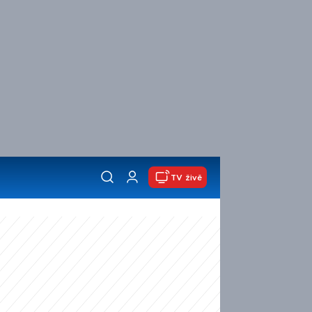
TV živě