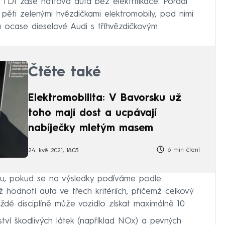
5 TDI zase naftová auta bez elektrifikace. Pořadí
 pěti zelenými hvězdičkami elektromobily, pod nimi
a ocase dieselové Audi s tříhvězdičkovým
Čtěte také
Elektromobilita: V Bavorsku už
toho mají dost a ucpávají
nabíječky mletým masem
6 min čtení
24. kvě 2021, 18:03
u, pokud se na výsledky podíváme podle
iž hodnotí auta ve třech kritériích, přičemž celkový
dé disciplíně může vozidlo získat maximálně 10
ství škodlivých látek (například NOx) a pevných