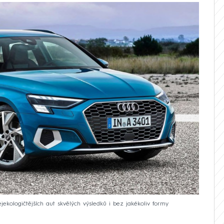
ekologičtějších aut skvělých výsledků i bez jakékoliv formy