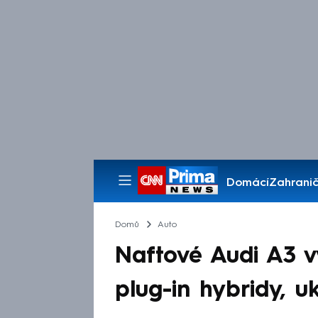
Domácí
Zahranič
Pořady
Domů
Auto
Naftové Audi A3 v
plug-in hybridy, u