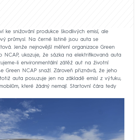
tví ke snižování produkce škodlivých emisí, ale
vý průmysl. Na černé listině jsou auta se
ová. Jenže nejnovější měření organizace Green
o NCAP, ukazuje, že sázka na elektrifikovaná auta
jeme-li environmentální zátěž aut na životní
se Green NCAP snaží. Zároveň přiznává, že jeho
totiž auta posuzuje jen na základě emisí z výfuku,
bilům, které žádný nemají. Startovní čára tedy