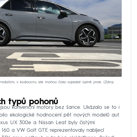
obilům, v budoucnu ale mohou čísla vypadat úplně jinak.
Zdroj:
ech typů pohonů
jsou konvenční motory bez šance. Ukázalo se to i
pilo ekologické hodnocení pět nových modelů aut.
exus UX 300e a Nissan Leaf byly čistými
h 160 a VW Golf GTE reprezentovaly nabíjecí