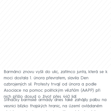
Barmánci znovu vyšli do ulic, zatímco junta, která se k
moci dostala 1. února převratem, slavila Den
ozbrojených sil. Protesty trvají od února a podle
Asociace na pomoc politickým vězňům (AAPP) při
nich přišlo dosud o život přes 440 lidí.
Stíhačky barmské armády dnes také zahájily palbu na
vesnici blízko thajských hranic, na území ovládaném