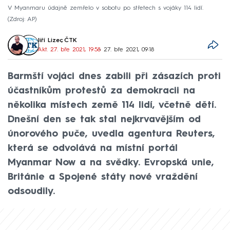
V Myanmaru údajně zemřelo v sobotu po střetech s vojáky 114 lidí.
Zdroj: AP
Jiří Lizec
,
ČTK
Akt. 27. bře 2021, 19:58
• 27. bře 2021, 09:18
Barmští vojáci dnes zabili při zásazích proti
účastníkům protestů za demokracii na
několika místech země 114 lidí, včetně dětí.
Dnešní den se tak stal nejkrvavějším od
únorového puče, uvedla agentura Reuters,
která se odvolává na místní portál
Myanmar Now a na svědky. Evropská unie,
Británie a Spojené státy nové vraždění
odsoudily.