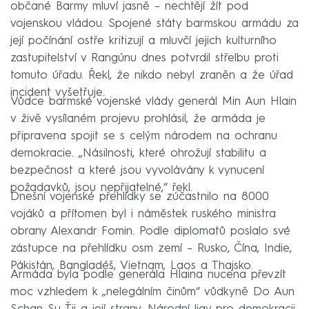
občané Barmy mluví jasně – nechtějí žít pod
vojenskou vládou. Spojené státy barmskou armádu za
její počínání ostře kritizují a mluvčí jejich kulturního
zastupitelství v Rangúnu dnes potvrdil střelbu proti
tomuto úřadu. Řekl, že nikdo nebyl zraněn a že úřad
incident vyšetřuje.
Vůdce barmské vojenské vlády generál Min Aun Hlain
v živě vysílaném projevu prohlásil, že armáda je
připravena spojit se s celým národem na ochranu
demokracie. „Násilnosti, které ohrožují stabilitu a
bezpečnost a které jsou vyvolávány k vynucení
požadavků, jsou nepřijatelné,“ řekl.
Dnešní vojenské přehlídky se zúčastnilo na 8000
vojáků a přítomen byl i náměstek ruského ministra
obrany Alexandr Fomin. Podle diplomatů poslalo své
zástupce na přehlídku osm zemí – Rusko, Čína, Indie,
Pákistán, Bangladéš, Vietnam, Laos a Thajsko.
Armáda byla podle generála Hlaina nucena převzít
moc vzhledem k „nelegálním činům“ vůdkyně Do Aun