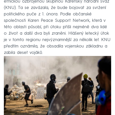
etnickou ozbrojenou skupinou Karenský národní svaz
(KNU). Ta se zavázala, že bude bojovat za svržení
politického puče z 1. února. Podle občanské
společnosti Karen Peace Support Network, která v
této oblasti působí, při útoku přišli nejméně dva lidé
o život a další dva byli zraněni. Hlášený letecký útok
je v tomto regionu nejvýznamnější za několik let. KNU
předtím oznámila, že obsadila vojenskou základnu a
zabila deset vojáků.