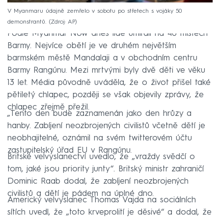
V Myanmaru údajně zemřelo v sobotu po střetech s vojáky 50
demonstrantů.
Zdroj: AP
Podle Myanmar Now dnes lidé umírali na 40 místech
Barmy. Nejvíce obětí je ve druhém největším
barmském městě Mandalaji a v obchodním centru
Barmy Rangúnu. Mezi mrtvými byly dvě děti ve věku
13 let. Média původně uváděla, že o život přišel také
pětiletý chlapec, později se však objevily zprávy, že
chlapec zřejmě přežil.
„Tento den bude zaznamenán jako den hrůzy a
hanby. Zabíjení neozbrojených civilistů včetně dětí je
neobhajitelné, oznámil na svém twitterovém účtu
zastupitelský úřad EU v Rangúnu.
Britské velvyslanectví uvedlo, že „vraždy svědčí o
tom, jaké jsou priority junty“. Britský ministr zahraničí
Dominic Raab dodal, že zabíjení neozbrojených
civilistů a dětí je pádem na úplné dno.
Americký velvyslanec Thomas Vajda na sociálních
sítích uvedl, že „toto krveprolití je děsivé“ a dodal, že