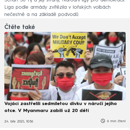
Schan Su Ťij a její strany, Národní ligy pro demokracii.
Liga podle armády zvítězila v loňských volbách
nečestně a na základě podvodů.
Čtěte také
Vojáci zastřelili sedmiletou dívku v náručí jejího
otce. V Myanmaru zabili už 20 dětí
6 min čtení
24. bře 2021, 10:56