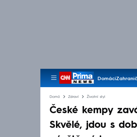
Domácí
Zahranič
Pořady
Domů
Zdraví
Životní styl
České kempy zavád
Skvělé, jdou s dob