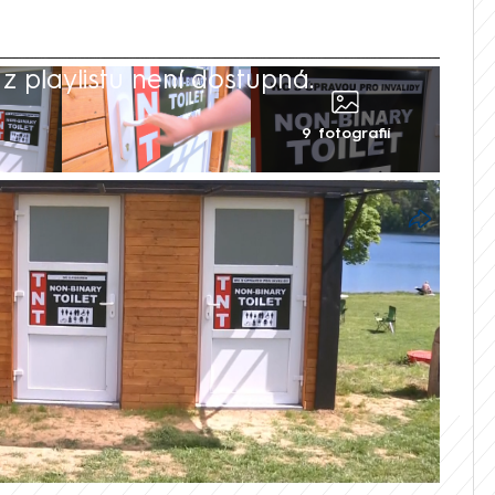
 playlistu není dostupná.
9 fotografií
před startem hlavní sezóny potýkali v
 nedaleko Plzně. Hlavně školní zájezdy
ím dál častěji dotazovali, jestli mají v
k se v kempu rozhodli, že jim vyhoví.