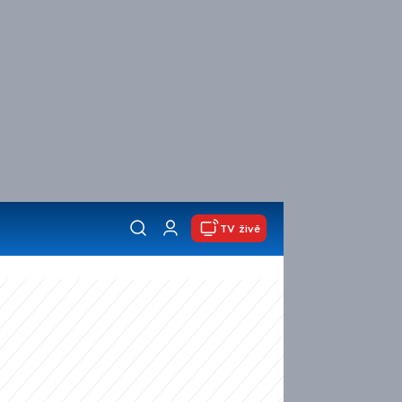
TV živě