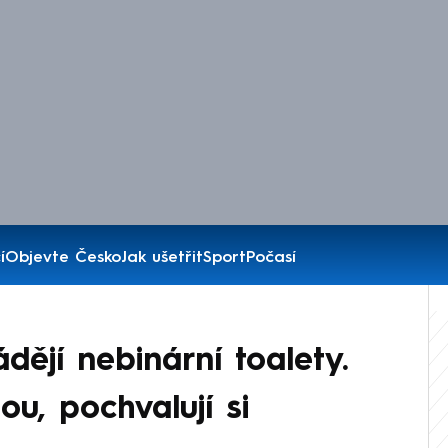
í
Objevte Česko
Jak ušetřit
Sport
Počasí
ějí nebinární toalety.
ou, pochvalují si