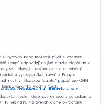
totu ubytování nebo možnost půjčit si vodácké
elé kempů odpovídají na jiné otázky. Například v
ady se setkávají s požadavkem na nebinární
středních a vysokých škol hlavně z Prahy a
měli navštívit klasickou toaletu,“ popsal pro CNN
 kempu Keramika Vladimír Čech.
h stoupá. Nebezpečí na internetu číhá v
e
klasických toalet, které jsou označeny panáčkem a
u i ty nebinární. Na dveřích kromě piktogramů