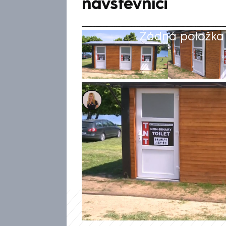
návštěvníci
Žádná položka z
Pavlína Polatová
11. kvě 2025, 18:20
Se speciálním požadavkem se 
kempu u Hracholuské přehrady
studentů, ale i jednotlivci se č
areálu nebinární toalety. A ta