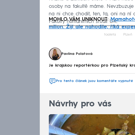
osoby na fakultě máme. Nevzbuzuje 
na ni chce chodit, ten, ta, oni na ní
MOHLO VÁM UNIKNOUT:
Mamahotel
Fakulty humanitních studií UK.
milion. Žijí ale nahodile, říká expe
Fa
toaleta
Plzeň
Pavlína Polatová
Je krajskou reportérkou pro Plzeňský k
Pro tento článek jsou komentáře vypnuté
Návrhy pro vás