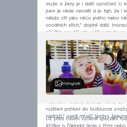
muže a ženy je i další označení. U li
jsem je nikde neviděl a je fajn, že i
někdo cítí jako něco jiného nebo něk
sociálních sítích,“ doplnil další. Inova
předtím neviděl, ale viděl jsem to ve 
8
fotografií
Nebinární toalety by brzy mohly být
rozlišení pohlaví do budoucna zvažu
nádraží,“ uvedl mluvčí Správy želez
Už před časem vyčlenili speciální to
Křižíka a Základní škole v Plzni nebo