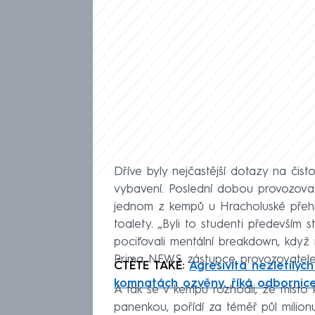
Dříve byly nejčastější dotazy na čis
vybavení. Poslední dobou provozovat
jednom z kempů u Hracholuské přehr
toalety. „Byli to studenti především 
pociťovali mentální breakdown, když 
Prima NEWS zástupce provozovatele
ČTĚTE TAKÉ:
Agresivita nezletilýc
komnatách ozvěny, říká odbornic
A tak se v kempu rozhodli, že místo 
panenkou, pořídí za téměř půl milion