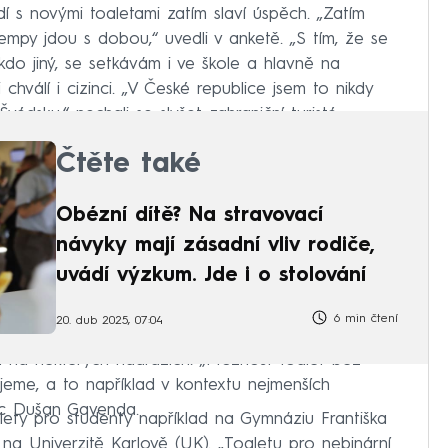
dí s novými toaletami zatím slaví úspěch. „Zatím
 kempy jdou s dobou,“ uvedli v anketě. „S tím, že se
do jiný, se setkávám i ve škole a hlavně na
ci chválí i cizinci. „V České republice jsem to nikdy
Švédsku,“ nechali se slyšet zahraniční turisté.
Čtěte také
Obézní dítě? Na stravovací
návyky mají zásadní vliv rodiče,
uvádí výzkum. Jde i o stolování
6 min čtení
20. dub 2025, 07:04
 i na některých nádražích. „Možnost toalet bez
jeme, a to například v kontextu nejmenších
nic Dušan Gavenda.
alety pro studenty například na Gymnáziu Františka
 na Univerzitě Karlově (UK). „Toaletu pro nebinární