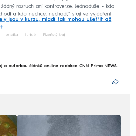
žádný rozruch ani kontroverze. Jednoduše – kdo
 chodí a kdo nechce, nechodí,“ stojí ve vyjádření
y jsou v kurzu, mladí tak mohou ušetřit až
rt
iled to fetch
turistika
turisté
Plzeňský kraj
raj a autorkou článků on-line redakce CNN Prima NEWS.