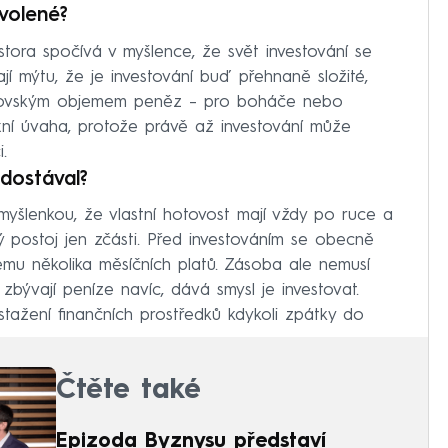
volené?
tora spočívá v myšlence, že svět investování se
í mýtu, že je investování buď přehnaně složité,
obrovským objemem peněz – pro boháče nebo
xní úvaha, protože právě až investování může
.
 dostával?
myšlenkou, že vlastní hotovost mají vždy po ruce a
ný postoj jen zčásti. Před investováním se obecně
emu několika měsíčních platů. Zásoba ale nemusí
bývají peníze navíc, dává smysl je investovat.
tažení finančních prostředků kdykoli zpátky do
Čtěte také
Epizoda Byznysu představí