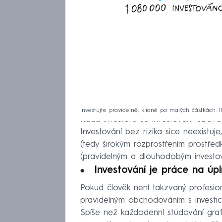
Investujte pravidelně, klidně po malých částkách. Il
Řada investorů se investování obává 
Investování bez rizika sice neexistuje
(tedy širokým rozprostřením prostředk
(pravidelným a dlouhodobým investov
Investování je práce na úp
Pokud člověk není takzvaný profesion
pravidelným obchodováním s investice
Spíše než každodenní studování gra