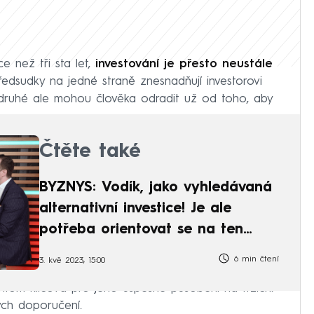
e než tři sta let,
investování je přesto neustále
ředsudky na jedné straně znesnadňují investorovi
ě druhé ale mohou člověka odradit už od toho, aby
Čtěte také
BYZNYS: Vodík, jako vyhledávaná
alternativní investice! Je ale
potřeba orientovat se na ten
zelený
6 min čtení
3. kvě 2023, 15:00
řitom klíčová pro jeho úspěšné působení na trzích.
ých doporučení.