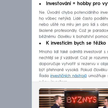
Investování = hobby pro vy
Ne. Úvodní chyba potenciálního inves
ho vůbec netýká. Lidé často podléhaj
nebo ušité na míru jen pro lidi s 
školené profesionály. Což je parado
běžnému člověku k bohatství pomoci
K investicím bych se těžko
Mnoho lidí také odmítá investovat s 
nechtějí se jí vzdávat. Což je rozum
doporučuje vytvořit si rezervu v obj
být přehnaně vysoká. Pokud člověku z
Řada
investičních nástrojů
umožňuje s
rukou investora.