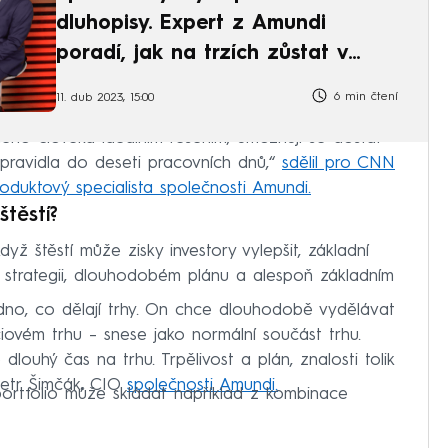
dluhopisy. Expert z Amundi
poradí, jak na trzích zůstat v
klidu
6 min čtení
11. dub 2023, 15:00
žného člověka ideálním řešením, umožňují se dostat
pravidla do deseti pracovních dnů,“
sdělil pro CNN
oduktový specialista společnosti Amundi.
štěstí?
dyž štěstí může zisky investory vylepšit, základní
strategii, dlouhodobém plánu a alespoň základním
dno, co dělají trhy. On chce dlouhodobě vydělávat
iovém trhu – snese jako normální součást trhu.
dlouhý čas na trhu. Trpělivost a plán, znalosti tolik
 Petr Šimčák, CIO
společnosti Amundi.
 portfolio může skládat například z kombinace