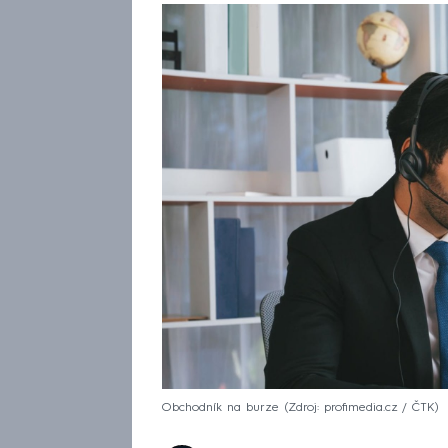
Obchodník na burze
Zdroj: profimedia.cz / ČTK