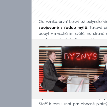
Od vzniku první burzy už uplynulo víc
spojované
s řadou mýtů
. Takové p
pobyt v investičním světě, na stran
se do investování vůbec pustil.
Vyrovnaná psychika investora
je p
Stačí k tomu znát pár obecně platn