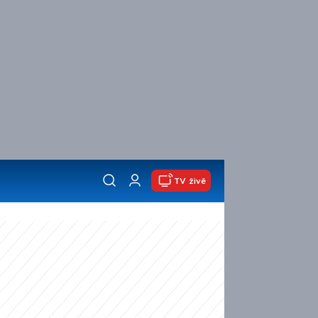
TV živě