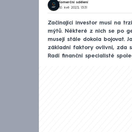
Komerční sdělení
30. kvě 2023, 13:31
Začínající investor musí na tr
mýtů. Některé z nich se po ge
musejí stále dokola bojovat. Ja
základní faktory ovlivní, zda 
Radí finanční specialisté spol