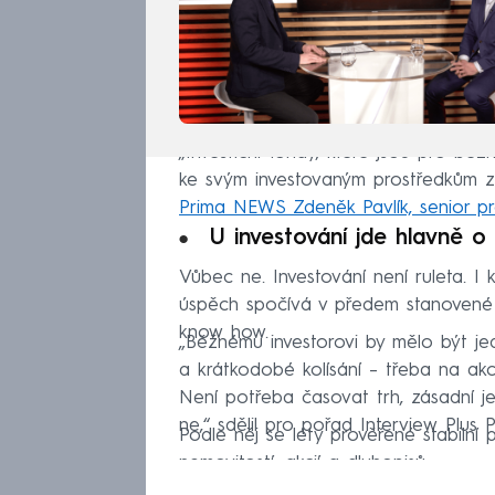
„Investiční fondy, které jsou pro bě
ke svým investovaným prostředkům z
Prima NEWS Zdeněk Pavlík, senior pr
U investování jde hlavně o 
Vůbec ne. Investování není ruleta. I k
úspěch spočívá v předem stanovené 
know how.
„Běžnému investorovi by mělo být je
a krátkodobé kolísání – třeba na akc
Není potřeba časovat trh, zásadní je 
ne,“ sdělil pro pořad Interview Plus
Podle něj se léty prověřené stabilní
nemovitostí, akcií a dluhopisů.