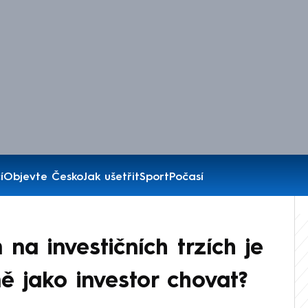
í
Objevte Česko
Jak ušetřit
Sport
Počasí
 na investičních trzích je
ě jako investor chovat?