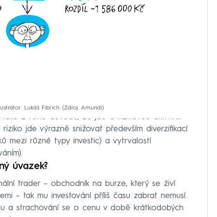
ustrátor: Lukáš Fibrich
Zdroj: Amundi
také z toho důvodu, že jde o rizikovou aktivitu.
, riziko jde výrazně snižovat především diverzifikací
ů mezi různé typy investic) a vytrvalostí
áním).
lný úvazek?
ální trader – obchodník na burze, který se živí
mi – tak mu investování příliš času zabrat nemusí.
fu a strachování se o cenu v době krátkodobých