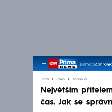
Domácí
Zahranič
Pořady
Domů
Zprávy
Ekonomika
Největším přítelem
čas. Jak se správn