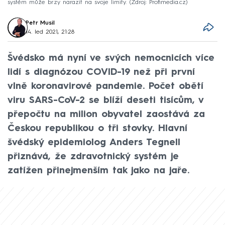
systém může brzy narazit na svoje limity.
Zdroj: Profimedia.cz
Petr Musil
14. led 2021, 21:28
Švédsko má nyní ve svých nemocnicích více
lidí s diagnózou COVID-19 než při první
vlně koronavirové pandemie. Počet obětí
viru SARS-CoV-2 se blíží deseti tisícům, v
přepočtu na milion obyvatel zaostává za
Českou republikou o tři stovky. Hlavní
švédský epidemiolog Anders Tegnell
přiznává, že zdravotnický systém je
zatížen přinejmenším tak jako na jaře.