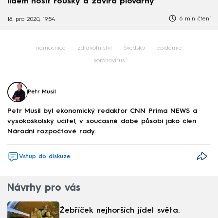
lidem nosit roušky a zavírá plovárny
6 min čtení
18. pro 2020, 19:54
nemocnice
zdravotnictví
Švédsko
epidemie
koronavirus
Petr Musil
Petr Musil byl ekonomický redaktor CNN Prima NEWS a
vysokoškolský učitel, v současné době působí jako člen
Národní rozpočtové rady.
Vstup do diskuze
Návrhy pro vás
Žebříček nejhorších jídel světa.