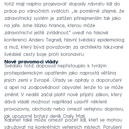
totiž mají naplno projevovat dopady návratu lidí do
práce po vánočních svátcích. „Je poměrně zřejmé, že
zdravotnický systém je zatížen přinejmenším tak jako
na jaře. Jsme blízko hranice, kterou může
zdravotnictví ještě zvládnout,“ uvedl na tiskové
konferenci Anders Tegnell, hlavní švédský epidemiolog
a muž, který bývá považován za architekta takzvané
švédské cesty boje proti koronaviru.
Nové pravomoci vlády
Švédsko totiž doposud nepřistoupilo k tvrdým
protiepidemickým opatřením jako naprostá většina
jiných zemí v Evropě. Úřady se opíraly o doporučení
a apel na zodpovědnost obyvatel. Jenže to se může
změnit. V neděli začal platit nově přijatý zákon, který
dává vládě možnost například uzavřít některé
provozovny, obchody nebo omezit veřejnou dopravu,
jak upozornil britský deník Daily Mail.
Kabinet také může omezit počet lidí, kteří se mohou
sdružovat na konkrétních veřejných místech. Porušení