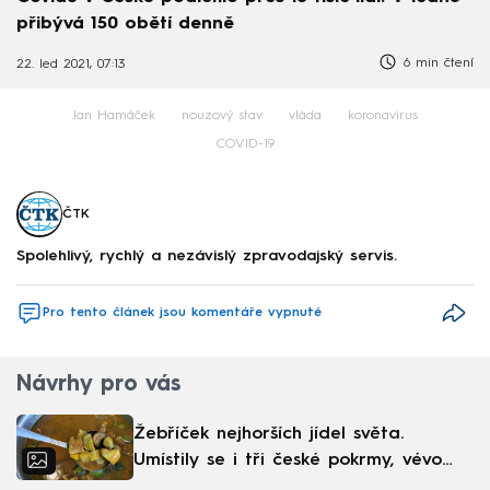
přibývá 150 obětí denně
6 min čtení
22. led 2021, 07:13
Jan Hamáček
nouzový stav
vláda
koronavirus
COVID-19
ČTK
Spolehlivý, rychlý a nezávislý zpravodajský servis.
Pro tento článek jsou komentáře vypnuté
Návrhy pro vás
Žebříček nejhorších jídel světa.
Umístily se i tři české pokrmy, vévodí
skandinávská kuchyně