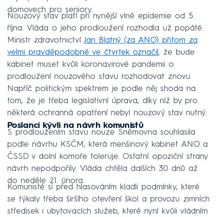
domovech pro seniory.
Nouzový stav platí při nynější vlně epidemie od 5.
října. Vláda o jeho prodloužení rozhodla už popáté.
Ministr zdravotnictví
Jan Blatný (za ANO) přitom za
velmi pravděpodobné ve čtvrtek označil
, že bude
kabinet muset kvůli koronavirové pandemii o
prodloužení nouzového stavu rozhodovat znovu.
Napříč politickým spektrem je podle něj shoda na
tom, že je třeba legislativní úprava, díky níž by pro
některá ochranná opatření nebyl nouzový stav nutný.
Poslanci kývli na návrh komunistů
S prodloužením stavu nouze Sněmovna souhlasila
podle návrhu KSČM, která menšinový kabinet ANO a
ČSSD v dolní komoře toleruje. Ostatní opoziční strany
návrh nepodpořily. Vláda chtěla dalších 30 dnů až
do neděle 21. února.
Komunisté si před hlasováním kladli podmínky, které
se týkaly třeba širšího otevření škol a provozu zimních
středisek i ubytovacích služeb, které nyní kvůli vládním