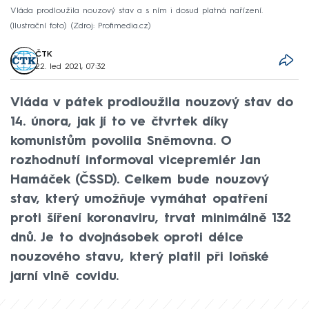
Vláda prodloužila nouzový stav a s ním i dosud platná nařízení.
(Ilustrační foto)
Zdroj: Profimedia.cz
ČTK
22. led 2021, 07:32
Vláda v pátek prodloužila nouzový stav do
14. února, jak jí to ve čtvrtek díky
komunistům povolila Sněmovna. O
rozhodnutí informoval vicepremiér Jan
Hamáček (ČSSD). Celkem bude nouzový
stav, který umožňuje vymáhat opatření
proti šíření koronaviru, trvat minimálně 132
dnů. Je to dvojnásobek oproti délce
nouzového stavu, který platil při loňské
jarní vlně covidu.