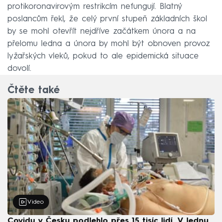
protikoronavirovým restrikcím nefungují. Blatný
poslancům řekl, že celý první stupeň základních škol
by se mohl otevřít nejdříve začátkem února a na
přelomu ledna a února by mohl být obnoven provoz
lyžařských vleků, pokud to ale epidemická situace
dovolí.
Čtěte také
Video
Covidu v Česku podlehlo přes 15 tisíc lidí. V lednu