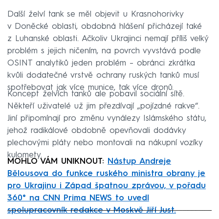
Další želví tank se měl objevit u Krasnohorivky
v Doněcké oblasti, obdobná hlášení přicházejí také
z Luhanské oblasti. Ačkoliv Ukrajinci nemají příliš velký
problém s jejich ničením, na povrch vyvstává podle
OSINT analytiků jeden problém – obránci zkrátka
kvůli dodatečné vrstvě ochrany ruských tanků musí
spotřebovat jak více munice, tak více dronů.
Koncept želvích tanků ale pobavil sociální sítě.
Někteří uživatelé už jim přezdívají „pojízdné rakve“.
Jiní připomínají pro změnu vynálezy Islámského státu,
jehož radikálové obdobně opevňovali dodávky
plechovými pláty nebo montovali na nákupní vozíky
kulomety.
MOHLO VÁM UNIKNOUT:
Nástup Andreje
Bělousova do funkce ruského ministra obrany je
pro Ukrajinu i Západ špatnou zprávou, v pořadu
360° na CNN Prima NEWS to uvedl
spolupracovník redakce v Moskvě Jiří Just.