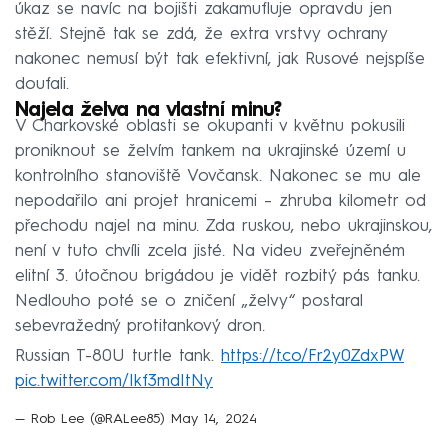
úkaz se navíc na bojišti zakamufluje opravdu jen
stěží. Stejně tak se zdá, že extra vrstvy ochrany
nakonec nemusí být tak efektivní, jak Rusové nejspíše
doufali.
Najela želva na vlastní minu?
V Charkovské oblasti se okupanti v květnu pokusili
proniknout se želvím tankem na ukrajinské území u
kontrolního stanoviště Vovčansk. Nakonec se mu ale
nepodařilo ani projet hranicemi – zhruba kilometr od
přechodu najel na minu. Zda ruskou, nebo ukrajinskou,
není v tuto chvíli zcela jisté. Na videu zveřejněném
elitní 3. útočnou brigádou je vidět rozbitý pás tanku.
Nedlouho poté se o zničení „želvy“ postaral
sebevražedný protitankový dron.
Russian T-80U turtle tank.
https://t.co/Fr2y0ZdxPW
pic.twitter.com/Ikf3mdItNy
— Rob Lee (@RALee85)
May 14, 2024