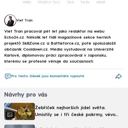
Failed to fetch
válka
Vladimir Putin
tank
tanky
zbraň
Viet Tran
Viet Tran pracoval pět let jako redaktor na webu
Echo24.cz. Několik let řídil magazínové sekce herních
projektů SkillZone.cz a Battleforce.cz, poté spoluzaložil
občasník Cooldown.cz. Média vystudoval na Univerzitě
Karlově, diplomovou práci zpracovával v Japonsku,
kterému se profesně věnuje do současnosti.
Pro tento článek jsou komentáře vypnuté
Návrhy pro vás
Žebříček nejhorších jídel světa.
Umístily se i tři české pokrmy, vévodí
skandinávská kuchyně