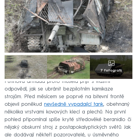
7 fotografií
Putinova armáda proto musela přijít s vlastní
odpovědí, jak se ubránit bezpilotním kamikaze
strojům. Před měsícem se poprvé na bitevní frontě
objevil poněkud
nevšedně vypadající tank
, obehnaný
několika vrstvami kovových klecí a plechů. Na první
pohled připomínal spíše kryté středověké beranidlo či
nějaký obskurní stroj z postapokalyptických světů. Jak
ale dodávají někteří pozorovatelé, u úsměvného