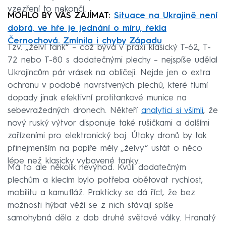
vzezření to nekončí.
MOHLO BY VÁS ZAJÍMAT:
Situace na Ukrajině není
dobrá, ve hře je jednání o míru, řekla
Černochová. Zmínila i chyby Západu
Tzv. „želví tank“ – což bývá v praxi klasický T-62, T-
72 nebo T-80 s dodatečnými plechy – nejspíše udělal
Ukrajincům pár vrásek na obličeji. Nejde jen o extra
ochranu v podobě navrstvených plechů, které tlumí
dopady jinak efektivní protitankové munice na
sebevražedných dronech. Někteří
analytici si všimli
, že
nový ruský výtvor disponuje také rušičkami a dalšími
zařízeními pro elektronický boj. Útoky dronů by tak
přinejmenším na papíře měly „želvy“ ustát o něco
lépe než klasicky vybavené tanky.
Má to ale několik nevýhod. Kvůli dodatečným
plechům a klecím bylo potřeba obětovat rychlost,
mobilitu a kamufláž. Prakticky se dá říct, že bez
možnosti hýbat věží se z nich stávají spíše
samohybná děla z dob druhé světové války. Hranatý