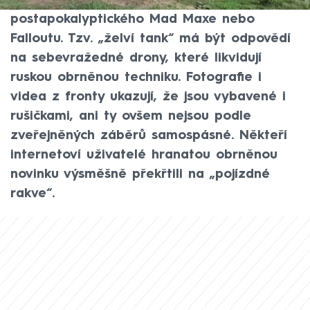
výtvor, který by si leckdo spletl s mašinou z
postapokalyptického Mad Maxe nebo
Falloutu. Tzv. „želví tank“ má být odpovědí
na sebevražedné drony, které likvidují
ruskou obrněnou techniku. Fotografie i
videa z fronty ukazují, že jsou vybavené i
rušičkami, ani ty ovšem nejsou podle
zveřejněných záběrů samospásné. Někteří
internetoví uživatelé hranatou obrněnou
novinku výsměšně překřtili na „pojízdné
rakve“.