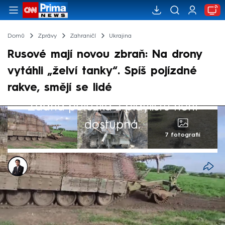
Domů
Zprávy
Zahraničí
Ukrajina
Rusové mají novou zbraň: Na drony
vytáhli „želví tanky“. Spíš pojízdné
rakve, smějí se lidé
Žádná položka z playlistu není
dostupná.
7 fotografií
Viet Tran
19. kvě 2024, 10:27
Válka tlačí obě strany k nevšedním
vynálezům. Rusové tentokrát vsadili na