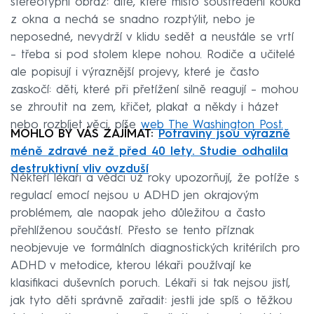
stereotypní obraz: dítě, které místo soustředění kouká
z okna a nechá se snadno rozptýlit, nebo je
neposedné, nevydrží v klidu sedět a neustále se vrtí
– třeba si pod stolem klepe nohou. Rodiče a učitelé
ale popisují i výraznější projevy, které je často
zaskočí: děti, které při přetížení silně reagují – mohou
se zhroutit na zem, křičet, plakat a někdy i házet
nebo rozbíjet věci, píše
web The Washington Post.
MOHLO BY VÁS ZAJÍMAT:
Potraviny jsou výrazně
méně zdravé než před 40 lety. Studie odhalila
destruktivní vliv ovzduší
Někteří lékaři a vědci už roky upozorňují, že potíže s
regulací emocí nejsou u ADHD jen okrajovým
problémem, ale naopak jeho důležitou a často
přehlíženou součástí. Přesto se tento příznak
neobjevuje ve formálních diagnostických kritériích pro
ADHD v metodice, kterou lékaři používají ke
klasifikaci duševních poruch. Lékaři si tak nejsou jistí,
jak tyto děti správně zařadit: jestli jde spíš o těžkou