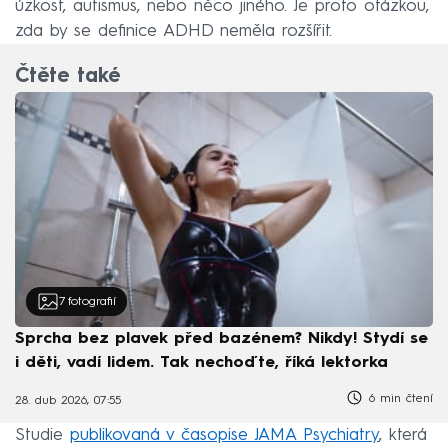
úzkost, autismus, nebo něco jiného. Je proto otázkou,
zda by se definice ADHD neměla rozšířit.
Čtěte také
7
fotografií
Sprcha bez plavek před bazénem? Nikdy! Stydí se
i děti, vadí lidem. Tak nechoďte, říká lektorka
6 min čtení
28. dub 2026, 07:55
Studie
publikovaná v časopise JAMA Psychiatry
, která