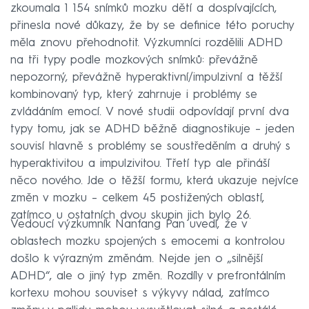
zkoumala 1 154 snímků mozku dětí a dospívajících,
přinesla nové důkazy, že by se definice této poruchy
měla znovu přehodnotit. Výzkumníci rozdělili ADHD
na tři typy podle mozkových snímků: převážně
nepozorný, převážně hyperaktivní/impulzivní a těžší
kombinovaný typ, který zahrnuje i problémy se
zvládáním emocí. V nové studii odpovídají první dva
typy tomu, jak se ADHD běžně diagnostikuje – jeden
souvisí hlavně s problémy se soustředěním a druhý s
hyperaktivitou a impulzivitou. Třetí typ ale přináší
něco nového. Jde o těžší formu, která ukazuje nejvíce
změn v mozku – celkem 45 postižených oblastí,
zatímco u ostatních dvou skupin jich bylo 26.
Vedoucí výzkumník Nanfang Pan uvedl, že v
oblastech mozku spojených s emocemi a kontrolou
došlo k výrazným změnám. Nejde jen o „silnější
ADHD“, ale o jiný typ změn. Rozdíly v prefrontálním
kortexu mohou souviset s výkyvy nálad, zatímco