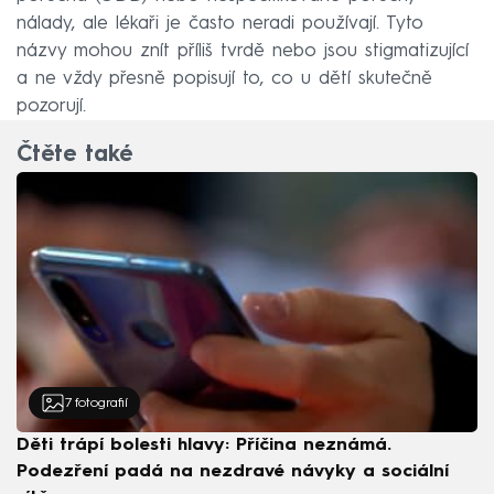
nálady, ale lékaři je často neradi používají. Tyto
názvy mohou znít příliš tvrdě nebo jsou stigmatizující
a ne vždy přesně popisují to, co u dětí skutečně
pozorují.
Čtěte také
7
fotografií
Děti trápí bolesti hlavy: Příčina neznámá.
Podezření padá na nezdravé návyky a sociální