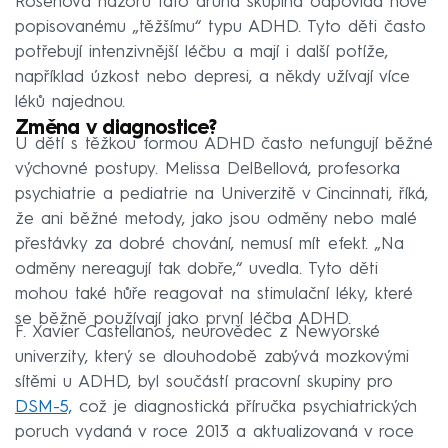
Rosenova názoru tato druhá skupina odpovídá nově
popisovanému „těžšímu“ typu ADHD. Tyto děti často
potřebují intenzivnější léčbu a mají i další potíže,
například úzkost nebo depresi, a někdy užívají více
léků najednou.
Změna v diagnostice?
U dětí s těžkou formou ADHD často nefungují běžné
výchovné postupy. Melissa DelBellová, profesorka
psychiatrie a pediatrie na Univerzitě v Cincinnati, říká,
že ani běžné metody, jako jsou odměny nebo malé
přestávky za dobré chování, nemusí mít efekt. „Na
odměny nereagují tak dobře,“ uvedla. Tyto děti
mohou také hůře reagovat na stimulační léky, které
se běžně používají jako první léčba ADHD.
F. Xavier Castellanos, neurovědec z Newyorské
univerzity, který se dlouhodobě zabývá mozkovými
sítěmi u ADHD, byl součástí pracovní skupiny pro
DSM-5,
což je diagnostická příručka psychiatrických
poruch vydaná v roce 2013 a aktualizovaná v roce