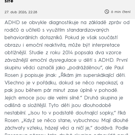
sítě
6 min čtení
27. dub 2026, 22:28
ADHD se obvykle diagnostikuje na základě zpráv od
rodičů a učitelů s využitím standardizovaných
behaviorálních dotazníků. Pokud je však součástí
obrazu i emoční reaktivita, může být interpretace
obtížnější. Studie z roku 2014 popsala dva vzorce
závažnější emoční dysregulace u dětí s ADHD. První
skupinu vědci označili jako „podrážděnou“, ale Paul
Rosen ji popisuje jinak: „Říkám jim superskákající děti.
Všechno je v pořádku, dokud se něco nepokazí, a
pak jsou během pár minut zase úplně v pohodě.
Jejich emoce jsou ale velmi silné.“ Druhá skupina je
odlišná a složitější. Tyto děti jsou dlouhodobě
nestabilní. „Jsou to v podstatě doutnající sopky,“ říká
Rosen. „Když se něco stane, vybuchnou. Mají dlouhé
záchvaty vzteku, házejí věci a ničí je,“ dodává. Podle