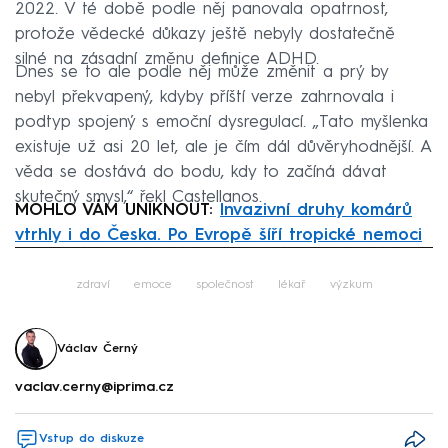
2022. V té době podle něj panovala opatrnost,
protože vědecké důkazy ještě nebyly dostatečně
silné na zásadní změnu definice ADHD.
Dnes se to ale podle něj může změnit a prý by
nebyl překvapený, kdyby příští verze zahrnovala i
podtyp spojený s emoční dysregulací. „Tato myšlenka
existuje už asi 20 let, ale je čím dál důvěryhodnější. A
věda se dostává do bodu, kdy to začíná dávat
skutečný smysl,“ řekl Castellanos.
MOHLO VÁM UNIKNOUT:
Invazivní druhy komárů
vtrhly i do Česka. Po Evropě šíří tropické nemoci
Failed to fetch
zdraví
emoce
společnost
lékař
výzkum
Václav Černý
vaclav.cerny@iprima.cz
Vstup do diskuze