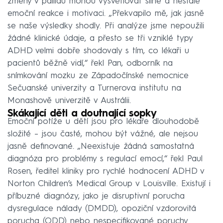
změny v pallidu mohou vysvětlovat silné a nestálé
emoční reakce i motivaci. „Překvapilo mě, jak jasně
se naše výsledky shodly. Při analýze jsme nepoužili
žádné klinické údaje, a přesto se tři vzniklé typy
ADHD velmi dobře shodovaly s tím, co lékaři u
pacientů běžně vidí,“ řekl Pan, odborník na
snímkování mozku ze Západočínské nemocnice
Sečuanské univerzity a Turnerova institutu na
Monashově univerzitě v Austrálii.
Skákající děti a doutnající sopky
Emoční potíže u dětí jsou pro lékaře dlouhodobě
složité – jsou časté, mohou být vážné, ale nejsou
jasně definované. „Neexistuje žádná samostatná
diagnóza pro problémy s regulací emocí,“ řekl Paul
Rosen, ředitel kliniky pro rychlé hodnocení ADHD v
Norton Children’s Medical Group v Louisville. Existují i
příbuzné diagnózy, jako je disruptivní porucha
dysregulace nálady (DMDD), opoziční vzdorovitá
porucha (ODD) nebo nespecifikované poruchy