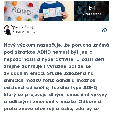
4 fotografie
Václav Černý
3. kvě 2026, 12:24
Nový výzkum naznačuje, že porucha známá
pod zkratkou ADHD nemusí být jen o
nepozornosti a hyperaktivitě. U části dětí
zřejmě zahrnuje i výrazné potíže se
zvládáním emocí. Studie založená na
snímcích mozku totiž odhalila možnou
existenci odlišného, těžšího typu ADHD,
který se projevuje silnými emočními výkyvy
a odlišnými změnami v mozku. Odborníci
proto znovu otevírají otázku, zda by se