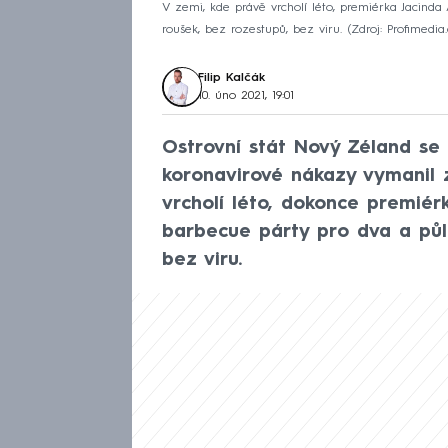
V zemi, kde právě vrcholí léto, premiérka Jacinda
roušek, bez rozestupů, bez viru.
Zdroj: Profimedia
Filip Kalčák
10. úno 2021, 19:01
Ostrovní stát Nový Zéland se
koronavirové nákazy vymanil 
vrcholí léto, dokonce premié
barbecue párty pro dva a půl t
bez viru.