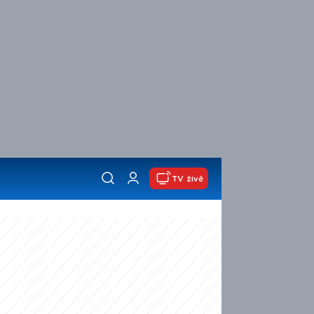
TV živě