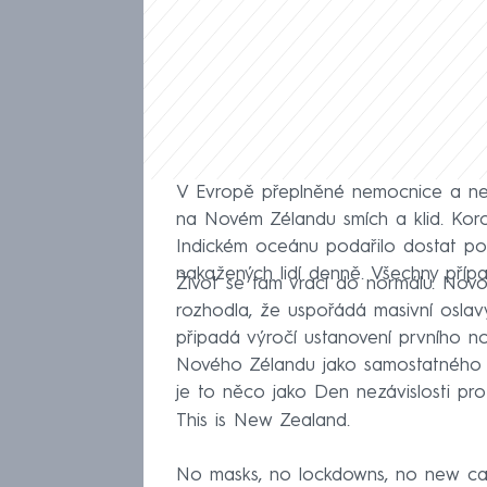
V Evropě přeplněné nemocnice a neko
na Novém Zélandu smích a klid. Kor
Indickém oceánu podařilo dostat pod
nakažených lidí denně. Všechny přípa
Život se tam vrací do normálu. Nov
rozhodla, že uspořádá masivní oslav
připadá výročí ustanovení prvního 
Nového Zélandu jako samostatného st
je to něco jako Den nezávislosti pro
This is New Zealand.
No masks, no lockdowns, no new ca