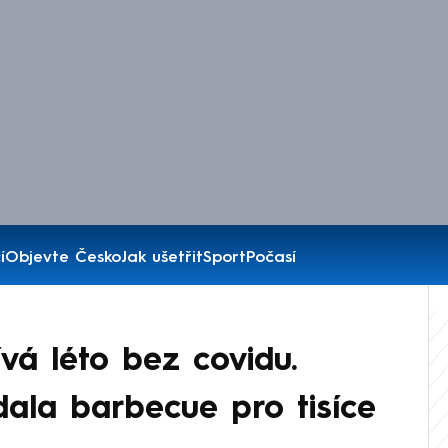
í
Objevte Česko
Jak ušetřit
Sport
Počasí
vá léto bez covidu.
ala barbecue pro tisíce