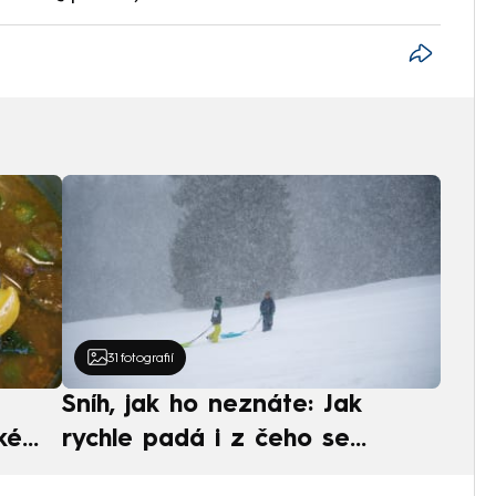
31
fotografií
Sníh, jak ho neznáte: Jak
ké
rychle padá i z čeho se
ská
skládá. A vločky nejsou bílé