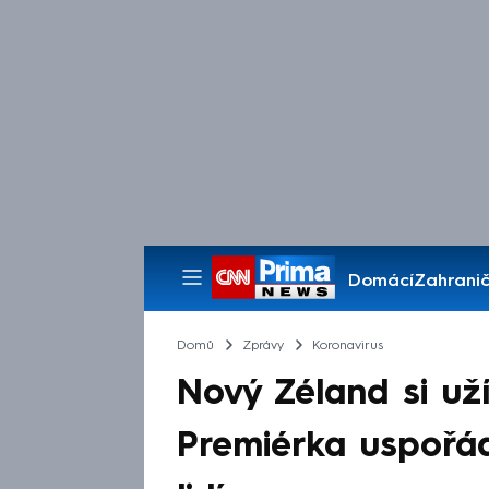
Domácí
Zahranič
Pořady
Domů
Zprávy
Koronavirus
Nový Zéland si uží
Premiérka uspořád