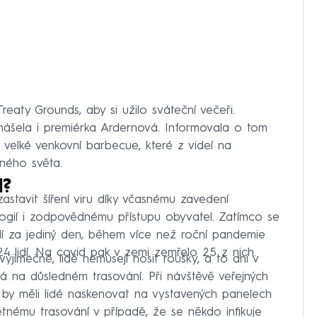
Treaty Grounds, aby si užilo sváteční večeři.
znášela i premiérka Ardernová. Informovala o tom
 velké venkovní barbecue, které z videí na
iného světa.
l?
stavit šíření viru díky včasnému zavedení
nologií i zodpovědnému přístupu obyvatel. Zatímco se
idí za jediný den, během více než roční pandemie
4 lidí. Na covid pak v zemi zemřelo 25 z nich.
výjimečně, lidé nemusejí nosit roušky, a to ani v
 na důsledném trasování. Při návštěvě veřejných
) by měli lidé naskenovat na vystavených panelech
tnému trasování v případě, že se někdo infikuje