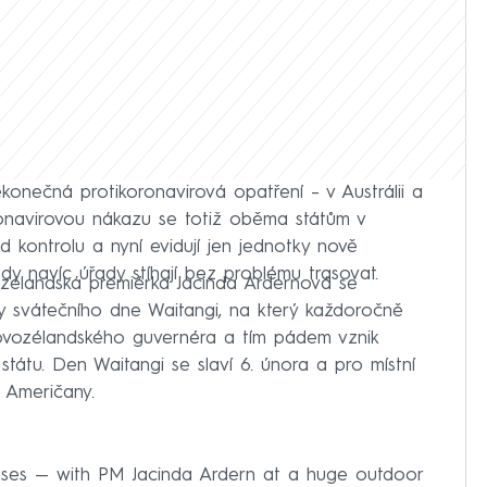
nečná protikoronavirová opatření – v Austrálii a
onavirovou nákazu se totiž oběma státům v
 kontrolu a nyní evidují jen jednotky nově
dy navíc úřady stíhají bez problému trasovat.
ozélandská premiérka Jacinda Ardernová se
y svátečního dne Waitangi, na který každoročně
novozélandského guvernéra a tím pádem vznik
átu. Den Waitangi se slaví 6. února a pro místní
 Američany.
ses — with PM Jacinda Ardern at a huge outdoor