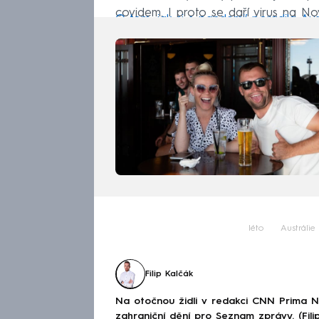
covidem. I proto se daří virus na N
O tom, jak si s pandemií poradila Aust
léto
Austrálie
Filip Kalčák
Na otočnou židli v redakci CNN Prima 
zahraniční dění pro Seznam zprávy. (Fili