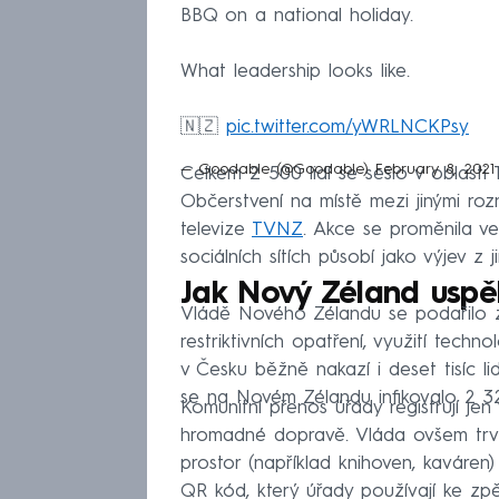
BBQ on a national holiday.
What leadership looks like.
🇳🇿
pic.twitter.com/yWRLNCKPsy
— Goodable (@Goodable)
February 8, 2021
Celkem 2 500 lidí se sešlo v oblasti 
Občerstvení na místě mezi jinými ro
televize
TVNZ
. Akce se proměnila ve
sociálních sítích působí jako výjev z j
Jak Nový Zéland uspě
Vládě Nového Zélandu se podařilo za
restriktivních opatření, využití tech
v Česku běžně nakazí i deset tisíc l
se na Novém Zélandu infikovalo 2 32
Komunitní přenos úřady registrují jen 
hromadné dopravě. Vláda ovšem trvá
prostor (například knihoven, kaváren
QR kód, který úřady používají ke zpě