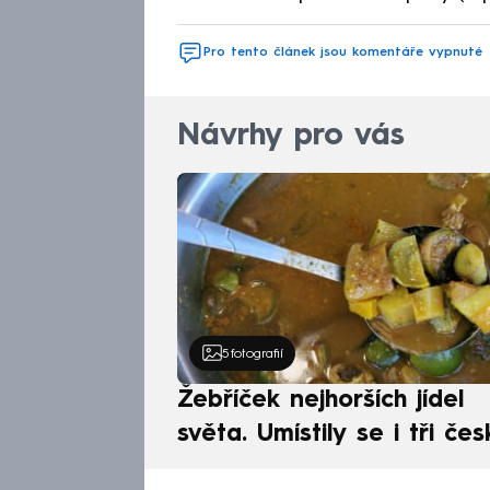
Pro tento článek jsou komentáře vypnuté
Návrhy pro vás
5
fotografií
Žebříček nejhorších jídel
světa. Umístily se i tři čes
pokrmy, vévodí skandináv