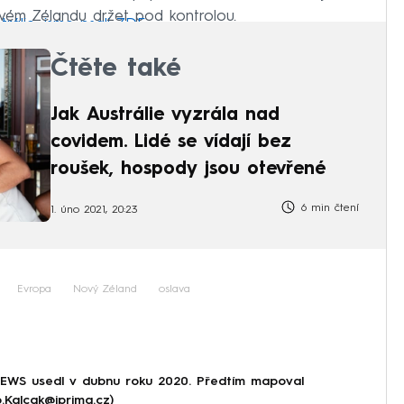
ovém Zélandu držet pod kontrolou.
rálie, jsme psali ZDE.
Čtěte také
Jak Austrálie vyzrála nad
covidem. Lidé se vídají bez
roušek, hospody jsou otevřené
6 min čtení
1. úno 2021, 20:23
Evropa
Nový Zéland
oslava
NEWS usedl v dubnu roku 2020. Předtím mapoval
p.Kalcak@iprima.cz)