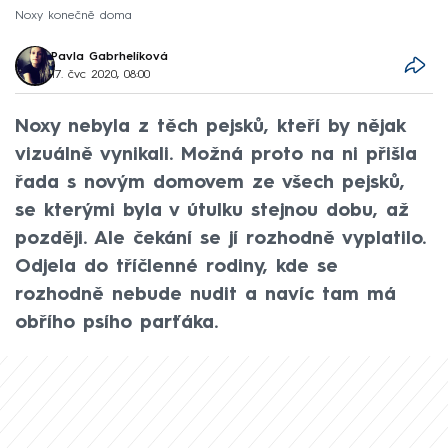
Noxy konečně doma
Pavla Gabrhelíková
17. čvc 2020, 08:00
Noxy nebyla z těch pejsků, kteří by nějak
vizuálně vynikali. Možná proto na ni přišla
řada s novým domovem ze všech pejsků,
se kterými byla v útulku stejnou dobu, až
později. Ale čekání se jí rozhodně vyplatilo.
Odjela do tříčlenné rodiny, kde se
rozhodně nebude nudit a navíc tam má
obřího psího parťáka.