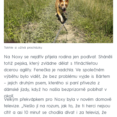
Takhle si užívá procházky.
Na Noxy se nejdřív přijela rodina jen podívat. Sháněli
totiž pejska, který zvládne dělat s třináctiletou
dcerou agility. Fenečka je nadchla. Ve společném
výběhu bylo vidět, že bez problému vyjde is Bártem
–⁠ jejich druhým psem, kterého si paní přivezla z
dámské jízdy, když ho našla bezprizorně pobíhat v
okolí.
Velkým překvápkem pro Noxy byla v novém domově
televize. „Nešlo jí na rozum, jak to, že ti herci nejsou
cítit a asi 10 minut se chodila dívat i za televizi, že