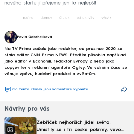
nového startu jí přejeme jen to nejlepší!
rodina
domov
útulek
psí aktivity
výcvik
Pavla Gabrhelíková
Na TV Prima začala jako redaktor, od prosince 2020 se
stala editor CNN Prima NEWS. Předtím působila například
jako editor v Economii, redaktor Evropy 2 nebo jako
copywriter v reklamní agentuře Ogilvy. Ve volném čase se
věnuje zpěvu, hudební produkci a zvířatům.
Pro tento článek jsou komentáře vypnuté
Návrhy pro vás
Žebříček nejhorších jídel světa.
Umístily se i tři české pokrmy, vévodí